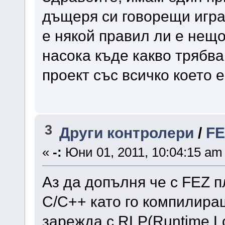
дъщеря си говорещи играч
е някой правил ли е нещо
насока къде какво трябва
проект със всичко което
3
Други контролери
/
FE
«
-:
Юни 01, 2011, 10:04:15 am
Аз да допълня че с FEZ 
C/C++ като го компилира
зарежда с RLP(Runtime Lo