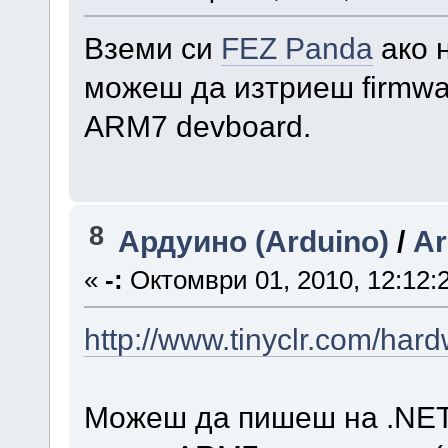
Вземи си
FEZ Panda
ако 
можеш да изтриеш firmwar
ARM7 devboard.
8
Ардуино (Arduino)
/
Ar
«
-:
Октомври 01, 2010, 12:12:
http://www.tinyclr.com/har
Можеш да пишеш на .NET