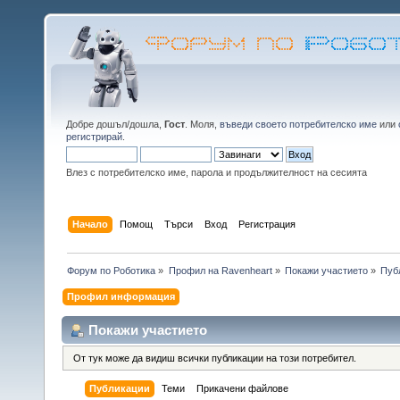
Добре дошъл/дошла,
Гост
. Моля,
въведи своето потребителско име
или
регистрирай
.
Влез с потребителско име, парола и продължителност на сесията
Начало
Помощ
Търси
Вход
Регистрация
Форум по Роботика
»
Профил на Ravenheart
»
Покажи участието
»
Пуб
Профил информация
Покажи участието
От тук може да видиш всички публикации на този потребител.
Публикации
Теми
Прикачени файлове