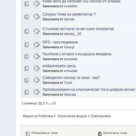
Какво мога да направя със сензор от аларма
Започната от
cveteline
Средна точка на акумолатор ?
Започната от
aismak
Стъпково моторче за вятърен генератор
Започната от
dakata__92
GPS - проследяване
Започната от
Georgi
Проблем с оптрон с въздушна междина
Започната от
emsatalo
инфрачервен диод
Започната от
emsatalo
Самоделен сензор за прах - как?
Започната от
Tsoni
Преобразуване на електрически ток в цифров сигнал
Започната от
Vankata
Страници: [
1
]
2
3
...
13
Форум по Роботика
»
Технически форум
»
Електроника
Обикновена тема
Заключена тема