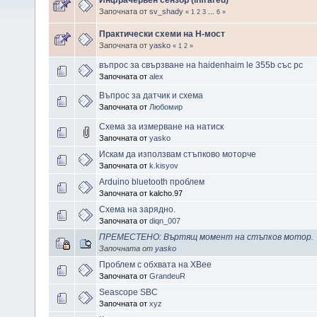
Започната от
sv_shady
«
1
2
3
...
6
»
Практически схеми на H-мост
Започната от
yasko
«
1
2
»
въпрос за свързване на haidenhaim le 355b със pc
Започната от
alex
Въпрос за датчик и схема
Започната от
Любомир
Схема за измерване на натиск
Започната от
yasko
Искам да използвам стъпково моторче
Започната от
k.kisyov
Arduino bluetooth проблем
Започната от kalcho.97
Схема на зарядно.
Започната от
diqn_007
ПРЕМЕСТЕНО: Въртящ момент на стъпков мотор.
Започната от
yasko
Проблем с обхвата на XBee
Започната от
GrandeuR
Seascope SBC
Започната от
xyz