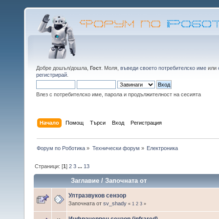
Добре дошъл/дошла,
Гост
. Моля,
въведи своето потребителско име
или
регистрирай
.
Влез с потребителско име, парола и продължителност на сесията
Начало
Помощ
Търси
Вход
Регистрация
Форум по Роботика
»
Технически форум
»
Електроника
Страници: [
1
]
2
3
...
13
Заглавие
/
Започната от
Ултразвуков сензор
Започната от
sv_shady
«
1
2
3
»
Инфрачервен сензор (infrared)