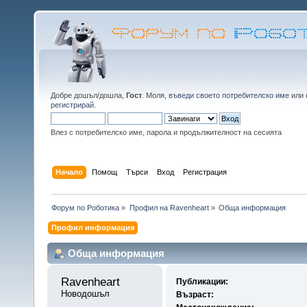
Добре дошъл/дошла,
Гост
. Моля,
въведи своето потребителско име
или
регистрирай
.
Влез с потребителско име, парола и продължителност на сесията
Начало
Помощ
Търси
Вход
Регистрация
Форум по Роботика
»
Профил на Ravenheart
»
Обща информация
Профил информация
Обща информация
Ravenheart 
Публикации:
Новодошъл
Възраст: