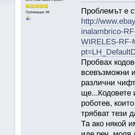
Проблемът е с
Публикации: 88
http://www.eba
inalambrico-R
WIRELES-RF-M
pt=LH_Default
Пробвах кодов
всевъзможни и
различни чифт
ще...Кодовете 
роботев, които
трябват тези д
Та ако някой и
иде реч, моля