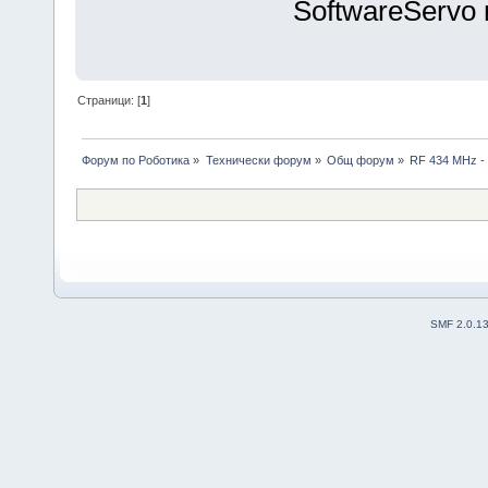
SoftwareServo
Страници: [
1
]
Форум по Роботика
»
Технически форум
»
Общ форум
»
RF 434 MHz -
SMF 2.0.1