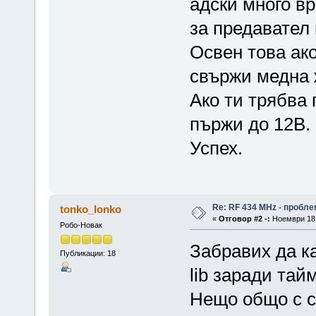
адски много вр
за предавател 
Освен това ак
свържи медна 
Ако ти трябва 
пържи до 12В.
Успех.
Re: RF 434 MHz - пробле
tonko_lonko
«
Отговор #2 -:
Ноември 18,
Робо-Новак
Забравих да ка
Публикации: 18
lib заради тай
Нещо общо с с