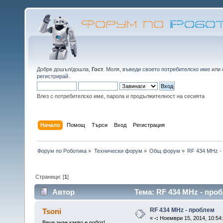
Добре дошъл/дошла,
Гост
. Моля,
въведи своето потребителско име
или
регистрирай
.
Влез с потребителско име, парола и продължителност на сесията
Начало
Помощ
Търси
Вход
Регистрация
Форум по Роботика
»
Технически форум
»
Общ форум
»
RF 434 MHz -
Страници: [
1
]
Автор
Тема: RF 434 MHz - про
RF 434 MHz - проблем
Tsoni
«
-:
Ноември 15, 2014, 10:54
Вече знае какво е робот!