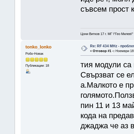
съвсем прост к
Цони Витков 17 г. МГ \"Гео Милев\
Re: RF 434 MHz - пробле
tonko_lonko
«
Отговор #1 -:
Ноември 18,
Робо-Новак
тия модули са
Публикации: 18
Свързват се ел
а.Малкото е пр
голямото.Ползв
пин 11 и 13 ма
кода на предав
джаджа че аз 