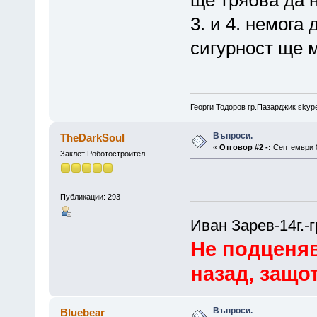
ще трябва да 
3. и 4. немога
сигурност ще 
Георги Тодоров гр.Пазарджик skype:
Въпроси.
TheDarkSoul
«
Отговор #2 -:
Септември 0
Заклет Роботостроител
Публикации: 293
Иван Зарев-14г.-
Не подценяв
назад, защот
Въпроси.
Bluebear