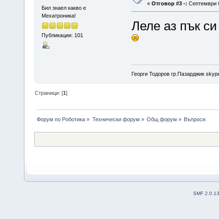
«
Отговор #3 -:
Септември 0
Бил знаел какво е
Мехатроника!
Леле аз пък си
Публикации: 101
Георги Тодоров гр.Пазарджик skype:
Страници: [
1
]
Форум по Роботика
»
Технически форум
»
Общ форум
»
Въпроси.
SMF 2.0.1