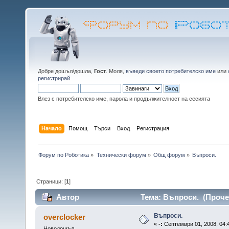
Добре дошъл/дошла,
Гост
. Моля,
въведи своето потребителско име
или
регистрирай
.
Влез с потребителско име, парола и продължителност на сесията
Начало
Помощ
Търси
Вход
Регистрация
Форум по Роботика
»
Технически форум
»
Общ форум
»
Въпроси.
Страници: [
1
]
Автор
Тема: Въпроси. (Прочет
Въпроси.
overclocker
«
-:
Септември 01, 2008, 04:
Новодошъл