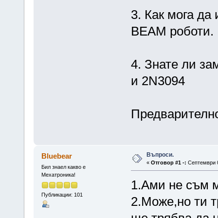
3. Как мога да
ВЕАМ роботи.
4. Знате ли з
и 2N3094
Предварително
Въпроси.
Bluebear
«
Отговор #1 -:
Септември 0
Бил знаел какво е
Мехатроника!
1.Ами не съм 
Публикации: 101
2.Може,но ти 