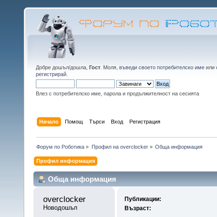
Добре дошъл/дошла,
Гост
. Моля,
въведи своето потребителско име
или
регистрирай
.
Влез с потребителско име, парола и продължителност на сесията
Начало
Помощ
Търси
Вход
Регистрация
Форум по Роботика
»
Профил на overclocker
»
Обща информация
Профил информация
Обща информация
overclocker 
Публикации:
Новодошъл
Възраст: