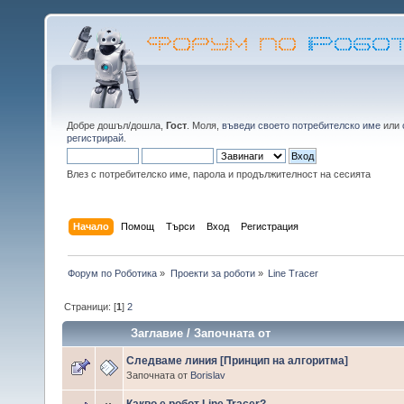
Добре дошъл/дошла,
Гост
. Моля,
въведи своето потребителско име
или
регистрирай
.
Влез с потребителско име, парола и продължителност на сесията
Начало
Помощ
Търси
Вход
Регистрация
Форум по Роботика
»
Проекти за роботи
»
Line Tracer
Страници: [
1
]
2
Заглавие
/
Започната от
Следваме линия [Принцип на алгоритма]
Започната от
Borislav
Какво е робот Line Tracer?