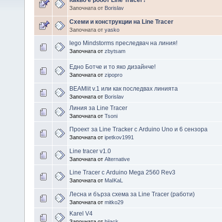
Започната от
Borislav
Схеми и конструкции на Line Tracer
Започната от
yasko
lego Mindstorms преследвач на линия!
Започната от
zbytsam
Едно Ботче и то яко дизайнче!
Започната от
zipopro
BEAMlit v.1 или как последвах линията
Започната от
Borislav
Линия за Line Tracer
Започната от
Tsoni
Проект за Line Tracker с Arduino Uno и 6 сензора
Започната от
ipetkov1991
Line tracer v1.0
Започната от
Alternative
Line Tracer с Arduino Mega 2560 Rev3
Започната от
MaIKaL
Лесна и бърза схема за Line Tracer (работи)
Започната от
mitko29
Karel V4
Започната от
hijack