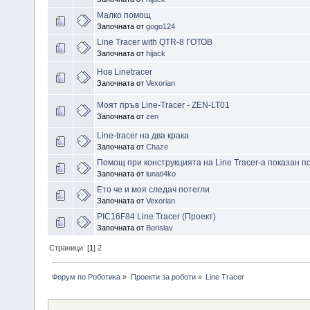
Малко помощ
Започната от
gogo124
Line Tracer with QTR-8 ГОТОВ
Започната от
hijack
Нов Linetracer
Започната от
Vexorian
Моят пръв Line-Tracer - ZEN-LT01
Започната от
zen
Line-tracer на два крака
Започната от
Chaze
Помощ при конструкцията на Line Tracer-а показан по
Започната от
lunati4ko
Ето че и моя следач потегли
Започната от
Vexorian
PIC16F84 Line Tracer (Проект)
Започната от
Borislav
Страници: [
1
]
2
Форум по Роботика
»
Проекти за роботи
»
Line Tracer