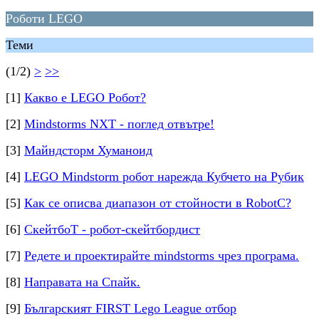
Роботи LEGO
Теми
(1/2)
>
>>
[1]
Какво е LEGO Робот?
[2]
Mindstorms NXT - поглед отвътре!
[3]
Майндсторм Хуманоид
[4]
LEGO Mindstorm робот нарежда Кубчето на Рубик
[5]
Как се описва диапазон от стойности в RobotC?
[6]
СкейтбоТ - робот-скейтбордист
[7]
Редете и проектирайте mindstorms чрез програма.
[8]
Направата на Спайк.
[9]
Българският FIRST Lego League отбор