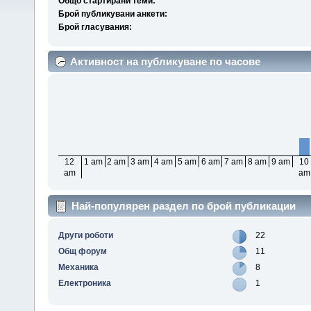
Общо стартирани теми:
Брой публикувани анкети:
Брой гласувания:
Активност на публикуване по часове
12
1 am
2 am
3 am
4 am
5 am
6 am
7 am
8 am
9 am
10
am
am
Най-популярен раздел по брой публикации
Други роботи
22
Общ форум
11
Механика
8
Електроника
1