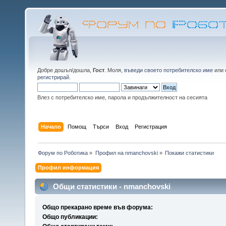
Добре дошъл/дошла,
Гост
. Моля,
въведи своето потребителско име
или
регистрирай
.
Влез с потребителско име, парола и продължителност на сесията
Начало
Помощ
Търси
Вход
Регистрация
Форум по Роботика
»
Профил на nmanchovski
»
Покажи статистики
Профил информация
Общи статистики - nmanchovski
Общо прекарано време във форума:
Общо публикации: