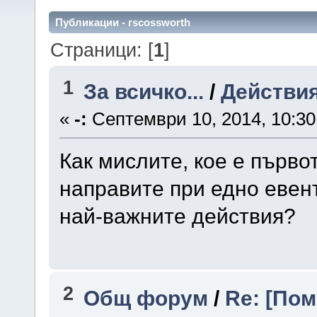
Публикации - rscossworth
Страници: [
1
]
1
За всичко...
/
Действия
«
-:
Септември 10, 2014, 10:30
Как мислите, кое е първо
направите при едно еве
най-важните действия?
2
Общ форум
/
Re: [По