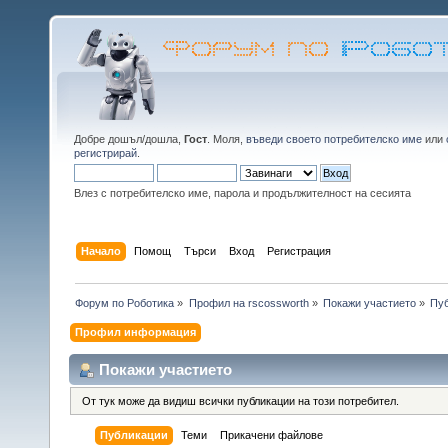
Добре дошъл/дошла,
Гост
. Моля,
въведи своето потребителско име
или
регистрирай
.
Влез с потребителско име, парола и продължителност на сесията
Начало
Помощ
Търси
Вход
Регистрация
Форум по Роботика
»
Профил на rscossworth
»
Покажи участието
»
Пу
Профил информация
Покажи участието
От тук може да видиш всички публикации на този потребител.
Публикации
Теми
Прикачени файлове