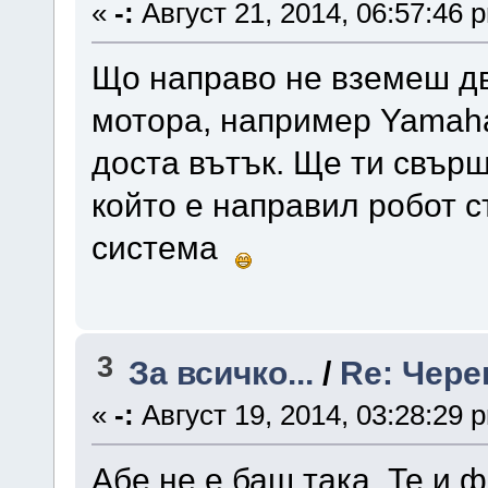
«
-:
Август 21, 2014, 06:57:46 
Що направо не вземеш дв
мотора, например Yamaha
доста вътък. Ще ти свърш
който е направил робот 
система
3
За всичко...
/
Re: Чере
«
-:
Август 19, 2014, 03:28:29 
Абе не е баш така. Те и 