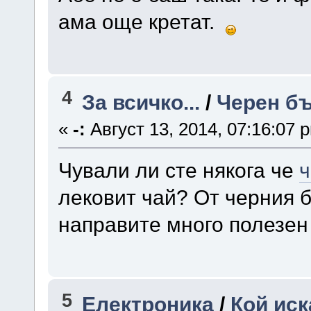
ама още кретат.
4
За всичко...
/
Черен б
«
-:
Август 13, 2014, 07:16:07 
Чували ли сте някога че
ч
лековит чай? От черния 
направите много полезен 
5
Електроника
/
Кой иск