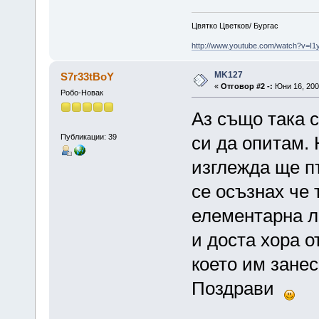
Цвятко Цветков/ Бургас
http://www.youtube.com/watch?v=I
MK127
S7r33tBoY
«
Отговор #2 -:
Юни 16, 2009
Робо-Новак
Аз също така 
Публикации: 39
си да опитам. 
изглежда ще пъ
се осъзнах че 
елементарна л
и доста хора о
което им занес
Поздрави