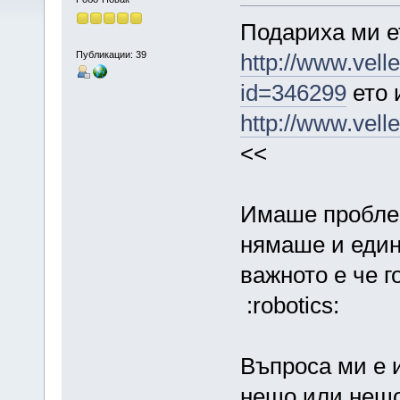
Подариха ми е
Публикации: 39
http://www.vell
id=346299
ето 
http://www.vel
<<
Имаше проблем
нямаше и един
важното е че г
:robotics:
Въпроса ми е 
нещо или нещо