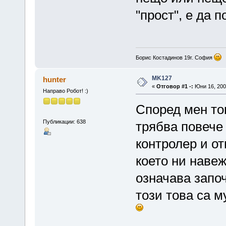
"прост", е да п
Борис Костадинов 19г. София
MK127
hunter
«
Отговор #1 -:
Юни 16, 2009
Направо Робот! :)
Според мен то
Публикации: 638
трябва повече
контролер и о
което ни наве
означава започ
този това са 