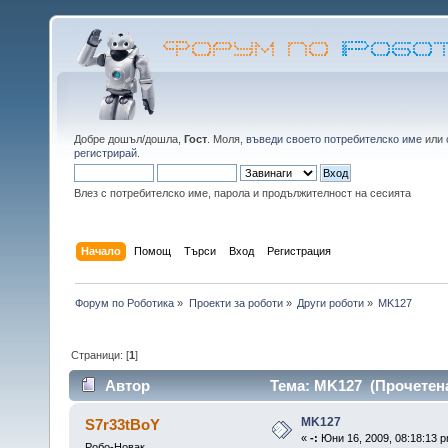
Добре дошъл/дошла,
Гост
. Моля,
въведи своето потребителско име
или
регистрирай
.
Влез с потребителско име, парола и продължителност на сесията
Начало
Помощ
Търси
Вход
Регистрация
Форум по Роботика
»
Проекти за роботи
»
Други роботи
»
MK127
Страници: [
1
]
Автор
Тема: MK127 (Прочетена
MK127
S7r33tBoY
«
-:
Юни 16, 2009, 08:18:13 p
Робо-Новак