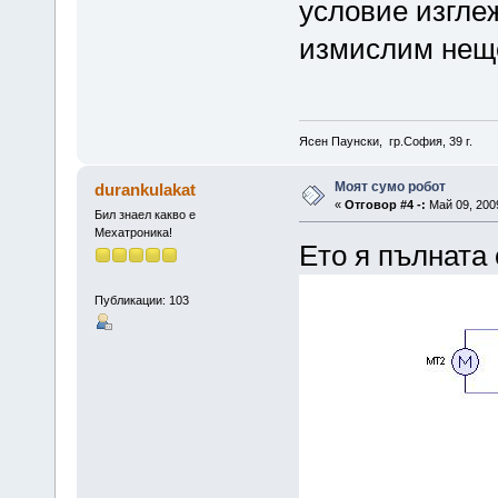
условие изгле
измислим нещо
Ясен Паунски, гр.София, 39 г.
Моят сумо робот
durankulakat
«
Отговор #4 -:
Май 09, 2009
Бил знаел какво е
Мехатроника!
Ето я пълната
Публикации: 103