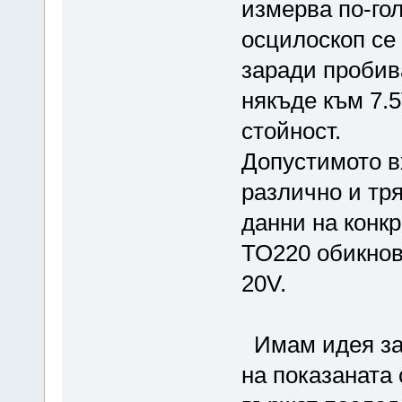
измерва по-гол
осцилоскоп се
заради пробив
някъде към 7.
стойност.
Допустимото в
различно и тр
данни на конк
ТО220 обикнове
20V.
Имам идея за 
на показаната 