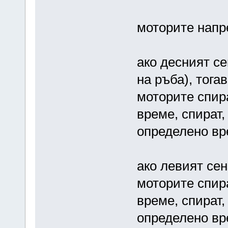
моторите напр
ако десният се
на ръба), тогав
моторите спира
време, спират,
определено вр
ако левият сен
моторите спира
време, спират,
определено вр