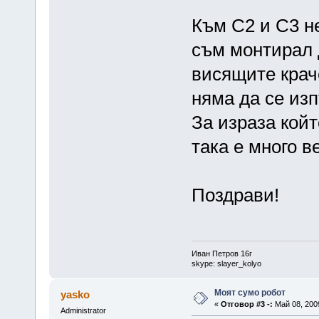
Към C2 и C3 н
съм монтирал 
висящите краче
няма да се изп
За израза койт
така е много в
Поздрави!
Иван Петров 16г
skype: slayer_kolyo
Моят сумо робот
yasko
«
Отговор #3 -:
Май 08, 2009
Administrator