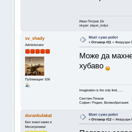
{
back();
}
PORTD=0b00000010; // Turn
delay_ms(300); // for 3
Иван Петров 16г
}
skype: slayer_kolyo
else // Else if the left l
{
while(!PINC2_bit) // Go b
Моят сумо робот
sv_shady
{
«
Отговор #11 -:
Февруари 02
Administrator
back();
}
Може да махне
PORTD=0b00001000; // Turn
delay_ms(300); // for 3
}
хубаво
}
}
Публикации: 636
Imagination is the only limit.......
Светлин Пенков
София / Рединг, Великобритания
Моят сумо робот
durankulakat
«
Отговор #12 -:
Февруари 0
Бил знаел какво е
Мехатроника!