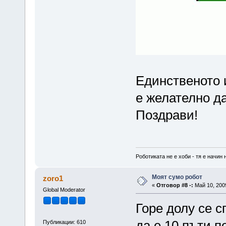
Единственото и
е желателно д
Поздрави!
Роботиката не е хоби - тя е начин 
Моят сумо робот
zoro1
«
Отговор #8 -:
Май 10, 2009
Global Moderator
Горе долу се с
да е 10 пъти п
Публикации: 610