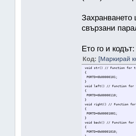
Захранването 
свързани пара
Ето го и кодът:
Код:
[Маркирай к
void str() // Function for t
{
PORTD=0b00000101;
}
void left() // Function for 
{
PORTD=0b00000110;
}
void right() // Function for
{
PORTD=0b00001001;
}
void back() // Function for 
{
PORTD=0b00001010;