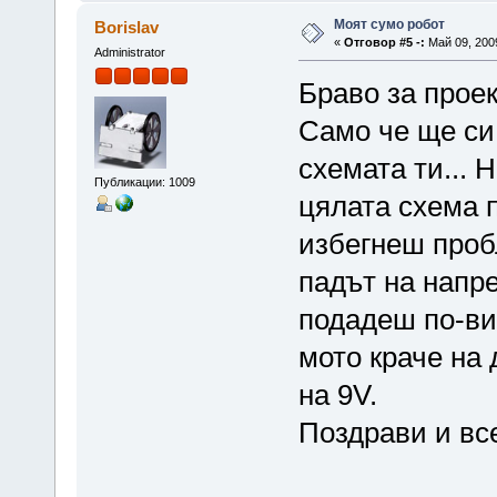
Моят сумо робот
Borislav
«
Отговор #5 -:
Май 09, 2009
Administrator
Браво за проек
Само че ще си
схемата ти... 
Публикации: 1009
цялата схема п
избегнеш пробл
падът на напр
подадеш по-ви
мото краче на 
на 9V.
Поздрави и вс