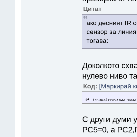
Цитат
ако десният IR 
сензор за линия
тогава:
Доколкото сxв
нулево ниво та
Код:
[Маркирай к
if (!PINC&(1<<PC5)&&(PINC&(
С други думи 
PC5=0, a PC2,