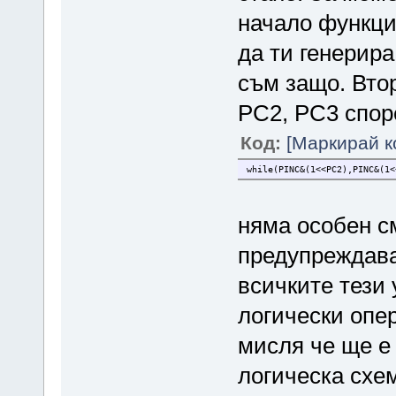
}
начало функци
да ти генерира
съм защо. Вто
PC2, PC3 споре
Код:
[Маркирай к
while(PINC&(1<<PC2),PINC&(1<
няма особен с
предупреждава
всичките тези
логически опе
мисля че ще е
логическа схем