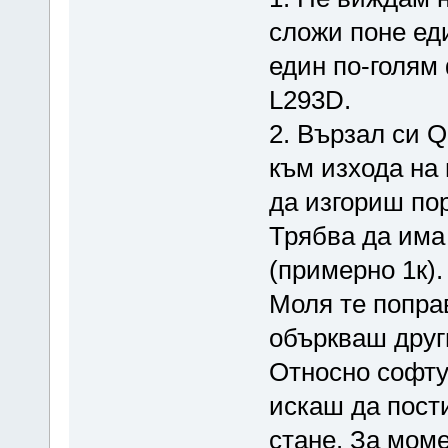
}
сложи поне ед
while(PINC&(1<<PC2),PINC&
{
един по-голям
PORTD&=~_BV(PD0);
L293D.
}
2. Вързал си 
PORTD|=_BV(PD0);
към изхода на
while(PINC&(1<<PC2),PINC&
{
да изгориш пор
PORTD&=~_BV(PD3);
Трябва да има
}
(примерно 1к).
PORTD|=_BV(PD3);
Моля те попра
while(PINC&(1<<PC2),PINC&
{
объркваш друг
PORTD|=_BV(PD3);
Относно софту
PORTD|=_BV(PD0);
}
искаш да пост
}
стане. За моме