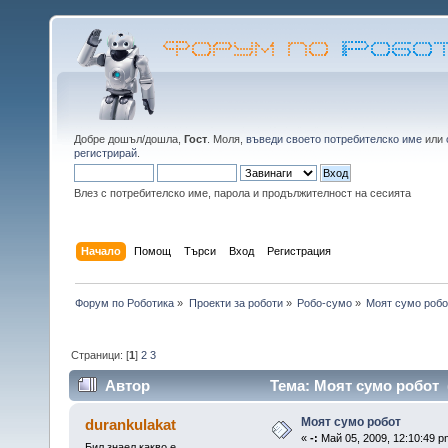
Добре дошъл/дошла,
Гост
. Моля,
въведи своето потребителско име
или
регистрирай
.
Влез с потребителско име, парола и продължителност на сесията
Начало
Помощ
Търси
Вход
Регистрация
Форум по Роботика
»
Проекти за роботи
»
Робо-сумо
»
Моят сумо робо
Страници: [
1
]
2
3
Автор
Тема: Моят сумо робот 
Моят сумо робот
durankulakat
«
-:
Май 05, 2009, 12:10:49 p
Бил знаел какво е