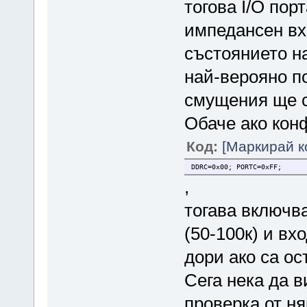
тогова I/O пор
импедансен вх
състоянието н
най-верояно п
смущения ще с
Обаче ако кон
Код:
[Маркирай к
DDRC=0x00; PORTC=0xFF;
,
тогава включва
(50-100к) и вх
дори ако са о
Сега нека да в
проверка от ня