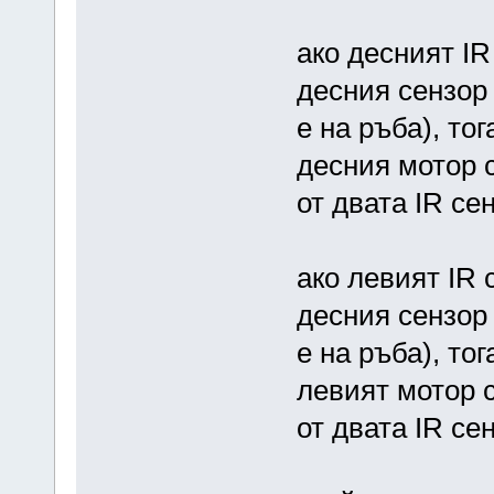
ако десният IR
десния сензор 
е на ръба), тог
десния мотор с
от двата IR се
ако левият IR 
десния сензор 
е на ръба), тог
левият мотор с
от двата IR се