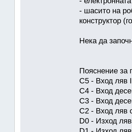
- електроннат
- шасито на ро
конструктор (
Нека да започн
Пояснение за 
C5 - Вход ляв 
C4 - Вход дес
C3 - Вход десе
C2 - Вход ляв 
D0 - Изход ля
D1 - Изход ляв