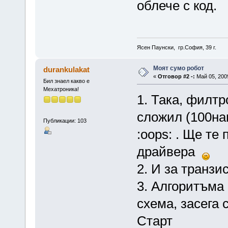
облече с код.
Ясен Паунски, гр.София, 39 г.
Моят сумо робот
durankulakat
«
Отговор #2 -:
Май 05, 2009
Бил знаел какво е
Мехатроника!
1. Така, филт
сложил (100нан
Публикации: 103
:oops: . Ще те
драйвера
2. И за транз
3. Алгоритъма 
схема, засега 
Старт