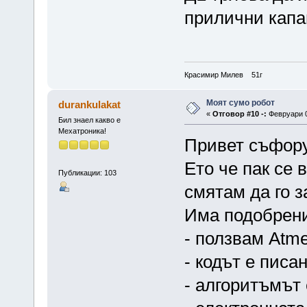
прилични капа
Красимир Милев 51г
Моят сумо робот
durankulakat
«
Отговор #10 -:
Февруари 0
Бил знаел какво е
Мехатроника!
Привет съфор
Ето че пак се 
Публикации: 103
смятам да го 
Има подобрени
- ползвам Atm
- кодът е писа
- алгоритъмът 