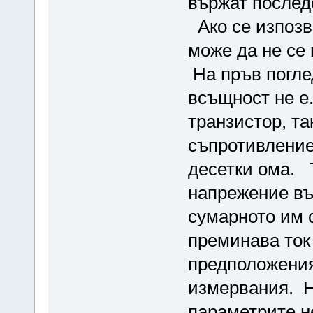
вържат послед
Ако се изпозв
може да не се
На пръв погле
всъщност не е
транзистор, та
съпротивление
десетки ома. 
напрежение вър
сумарното им 
преминава ток
предположения
измервания. Н
параметрите не