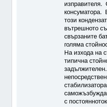
изправителя. 
консуматора. 
този кондензат
вътрешното съ
свързаните ба
голяма стойно
На изхода на 
типична стойно
задължителен.
непосредствен
стабилизатора
саможъзбуждан
с постоянното