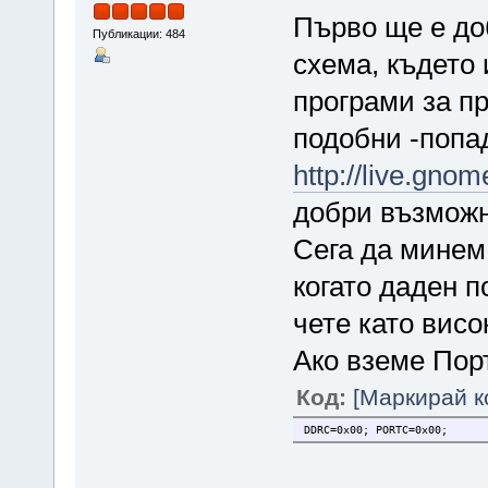
Първо ще е до
Публикации: 484
схема, където
програми за пр
подобни -попад
http://live.gnom
добри възмож
Сега да минем
когато даден п
чете като висо
Ако вземе Пор
Код:
[Маркирай к
DDRC=0x00; PORTC=0x00;