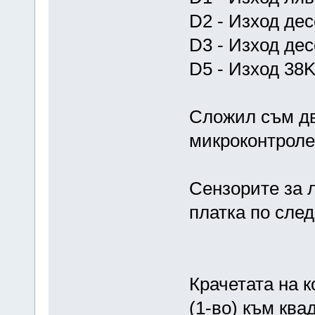
D2 - Изход де
D3 - Изход де
D5 - Изход 38
Сложил съм два
микроконтролер
Сензорите за 
платка по след
Крачетата на к
(1-во) към ква