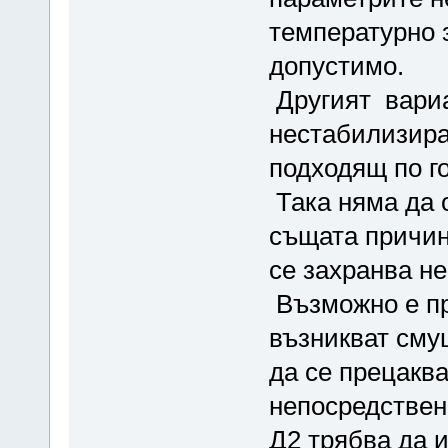
температурно 
допустимо.
Другият вариа
нестабилизира
подходящ по г
Така няма да 
същата причин
се захранва не
Възможно е пр
възникват сму
да се прецаква
непосредствена
Д2 трябва да 