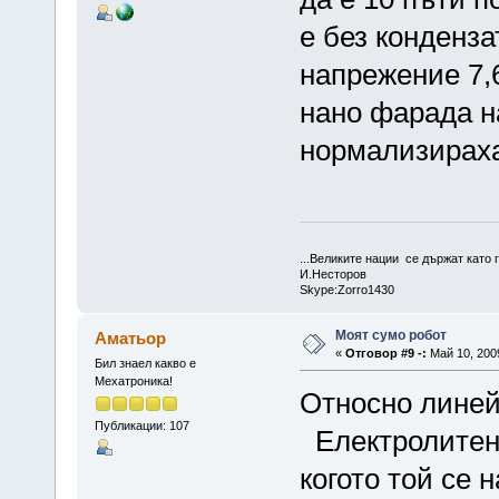
е без конденза
напрежение 7,
нано фарада н
нормализираха
...Великите нации се държат като г
И.Несторов
Skype:Zorro1430
Моят сумо робот
Аматьор
«
Отговор #9 -:
Май 10, 2009
Бил знаел какво е
Мехатроника!
Относно линей
Публикации: 107
Електролитен 
когото той се 