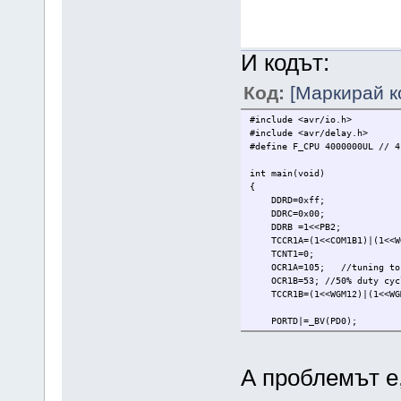
И кодът:
Код:
[Маркирай к
#include <avr/io.h>
#include <avr/delay.h>
#define F_CPU 4000000UL // 4
int main(void)
{
DDRD=0xff;
DDRC=0x00;
DDRB =1<<PB2;
TCCR1A=(1<<COM1B1)|(1<<WG
TCNT1=0;
OCR1A=105; //tuning to 
OCR1B=53; //50% duty cyc
TCCR1B=(1<<WGM12)|(1<<WGM
PORTD|=_BV(PD0);
PORTD|=_BV(PD3);
while(1)
А проблемът е,
{