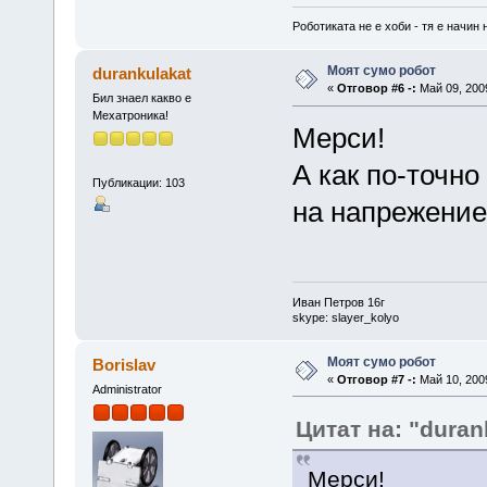
Роботиката не е хоби - тя е начин 
Моят сумо робот
durankulakat
«
Отговор #6 -:
Май 09, 2009
Бил знаел какво е
Мехатроника!
Мерси!
А как по-точно
Публикации: 103
на напрежение
Иван Петров 16г
skype: slayer_kolyo
Моят сумо робот
Borislav
«
Отговор #7 -:
Май 10, 2009
Administrator
Цитат на: "duran
Мерси!