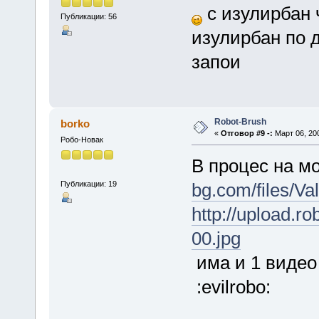
с изулирбан 
Публикации: 56
изулирбан по д
запои
Robot-Brush
borko
«
Отговор #9 -:
Март 06, 200
Робо-Новак
В процес на м
Публикации: 19
bg.com/files/Va
http://upload.r
00.jpg
има и 1 виде
:evilrobo: