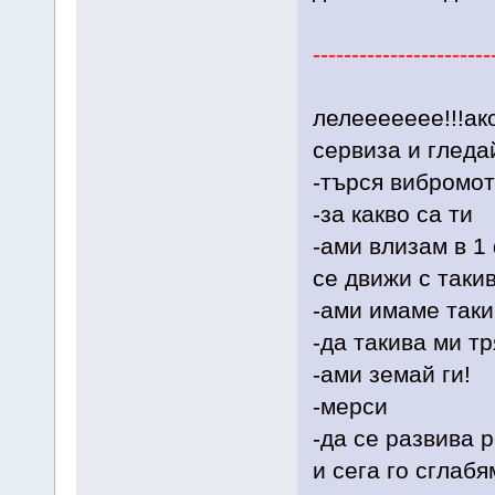
-----------------------
лелеееееее!!!ак
сервиза и гледа
-търся вибромот
-за какво са ти
-ами влизам в 1
се движи с таки
-ами имаме таки
-да такива ми т
-ами земай ги!
-мерси
-да се развива 
и сега го сглабя