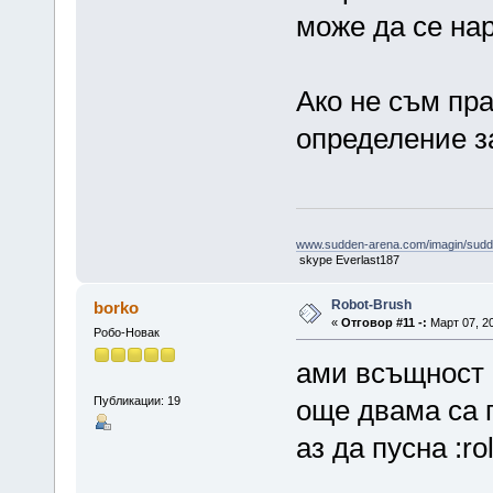
може да се нар
Ако не съм пра
определение за
www.sudden-arena.com/imagin/sudd
skype Everlast187
Robot-Brush
borko
«
Отговор #11 -:
Март 07, 20
Робо-Новак
ами всъщност 
Публикации: 19
още двама са 
аз да пусна :roll