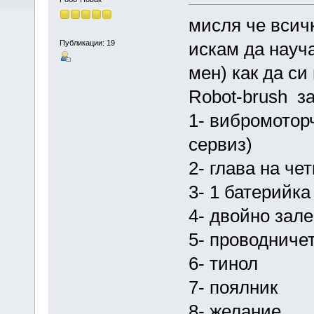
мисля че всичк
Публикации: 19
искам да науча
мен) как да си
Robot-brush за
1- вибромоторч
сервиз)
2- глава на че
3- 1 батерийка
4- двойно зал
5- проводниче
6- тинол
7- поялник
8- желание.