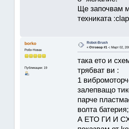
Ще започвам м
техниката :clap:
Robot-Brush
borko
«
Отговор #1 -:
Март 02, 200
Робо-Новак
така ето и схе
Публикации: 19
трябват ви :
1 вибромоторче
залепващо тик
парче пластмас
волта батерия
А ЕТО ГИ И СХ