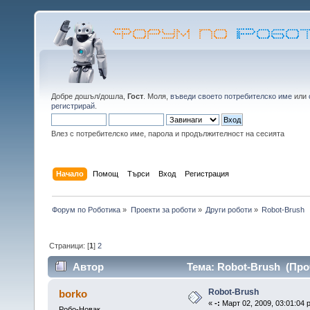
Добре дошъл/дошла,
Гост
. Моля,
въведи своето потребителско име
или
регистрирай
.
Влез с потребителско име, парола и продължителност на сесията
Начало
Помощ
Търси
Вход
Регистрация
Форум по Роботика
»
Проекти за роботи
»
Други роботи
»
Robot-Brush
Страници: [
1
]
2
Автор
Тема: Robot-Brush (Про
Robot-Brush
borko
«
-:
Март 02, 2009, 03:01:04 
Робо-Новак