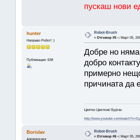
пускаш нови ед
Robot-Brush
hunter
«
Отговор #5 -:
Март 05, 200
Направо Робот! :)
Добре но няма
Публикации: 638
добро контакт
примерно нещо 
причината да е
Цвятко Цветков/ Бургас
http://www.youtube.com/watch?v=I
Robot-Brush
Borislav
«
Отговор #6 -:
Март 05, 200
Administrator