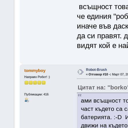
всъщност това
че единия "роб
иначе във даск
да си правят. 
видят кой е на
Robot-Brush
tommyboy
«
Отговор #10 -:
Март 07, 20
Направо Робот! :)
Цитат на: "borko
Публикации: 416
ами всъщност то
част където са 
батерията. :-D 
движи на където