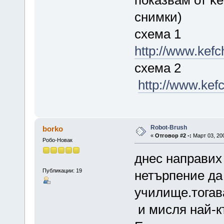
показвам от ke
снимки)
схема 1
http://www.kefc
схема 2
http://www.kef
Robot-Brush
borko
«
Отговор #2 -:
Март 03, 200
Робо-Новак
днес направих 
Публикации: 19
нетърпение да
училище.тогава
и мисля най-къ