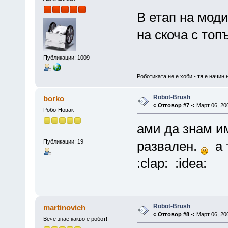
В етап на мод
на скоча с топ
Публикации: 1009
Роботиката не е хоби - тя е начин 
Robot-Brush
borko
«
Отговор #7 -:
Март 06, 200
Робо-Новак
ами да знам и
Публикации: 19
развален.
а 
:clap: :idea:
Robot-Brush
martinovich
«
Отговор #8 -:
Март 06, 200
Вече знае какво е робот!