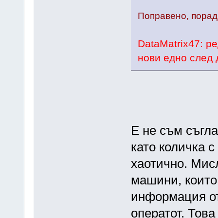
Поправено, порад
DataMatrix47: р
нови едно след 
Е не съм съгла
като количка с
хаотично. Мис
машини, които
информация от
оператот. Това