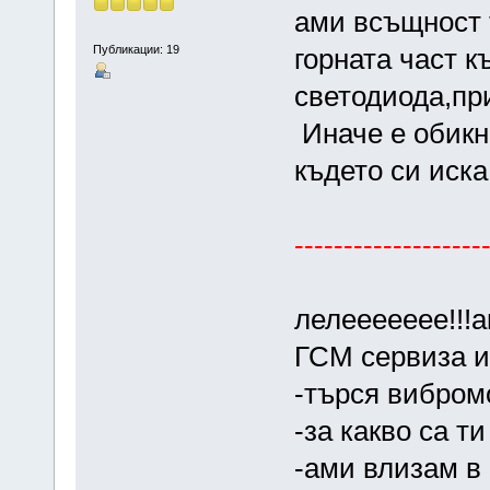
ами всъщност 
Публикации: 19
горната част к
светодиода,пр
Иначе е обикно
където си иска
-------------------
лелеееееее!!!а
ГСМ сервиза и 
-търся вибром
-за какво са ти
-ами влизам в 