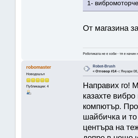
1- вибромоторче
От магазина з
Роботиката не е хоби - тя е начин 
Robot-Brush
robomaster
«
Отговор #14 -:
Януари 08, 
Новодошъл
Направих го! М
Публикации: 4
казахте вибро 
компютър. Про
шайбичка и то
центъра на теж
допре в нещо 