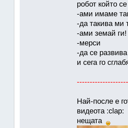
робот който се
-ами имаме та
-да такива ми 
-ами земай ги!
-мерси
-да се развива
и сега го сглаб
-------------------
Най-после е го
видеота :clap
нещата