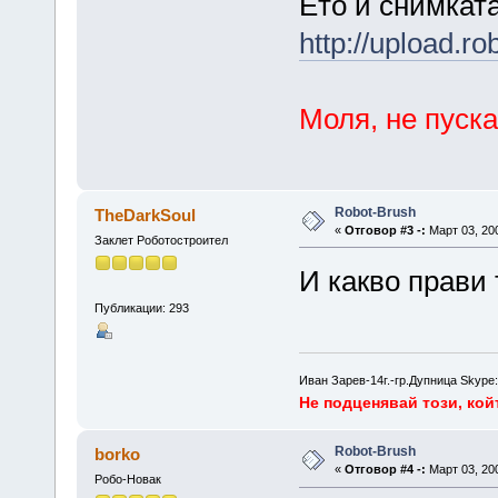
Ето и снимката
http://upload.ro
Моля, не пуска
Robot-Brush
TheDarkSoul
«
Отговор #3 -:
Март 03, 200
Заклет Роботостроител
И какво прави 
Публикации: 293
Иван Зарев-14г.-гр.Дупница Skype:
Не подценявай този, койт
Robot-Brush
borko
«
Отговор #4 -:
Март 03, 200
Робо-Новак