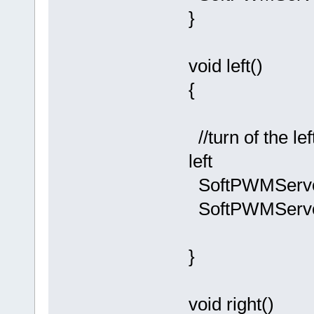
}
void left()
{
//turn of the le
left
SoftPWMServo
SoftPWMServo
}
void right(