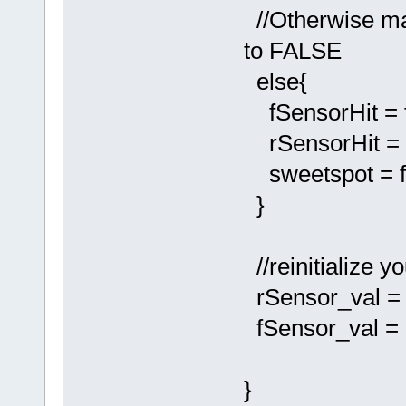
//Otherwise mak
to FALSE
else{
fSensorHit = f
rSensorHit = f
sweetspot = f
}
//reinitialize y
rSensor_val = 
fSensor_val = 
}