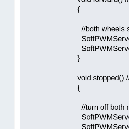
{
//both wheels 
SoftPWMServo
SoftPWMServo
}
void stopped() /
{
//turn off both
SoftPWMServo
SoftPWMServo