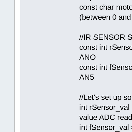
const char moto
(between 0 and
//IR SENSOR 
const int rSenso
ANO
const int fSenso
AN5
//Let's set up s
int rSensor_val 
value ADC read
int fSensor_val 