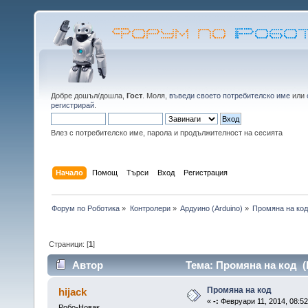
Добре дошъл/дошла,
Гост
. Моля,
въведи своето потребителско име
или
регистрирай
.
Влез с потребителско име, парола и продължителност на сесията
Начало
Помощ
Търси
Вход
Регистрация
Форум по Роботика
»
Контролери
»
Ардуино (Arduino)
»
Промяна на ко
Страници: [
1
]
Автор
Тема: Промяна на код (
Промяна на код
hijack
«
-:
Февруари 11, 2014, 08:52
Робо-Новак