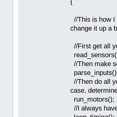
{
//This is how I
change it up a b
//First get all 
read_sensors(
//Then make so
parse_inputs()
//Then do all yo
case, determin
run_motors();
//I always have