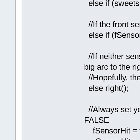
else if (sweets
//If the front se
else if (fSensor
//If neither sen
big arc to the ri
//Hopefully, the
else right();
//Always set you
FALSE
fSensorHit = f