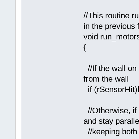
//This routine r
in the previous 
void run_motors
{
//If the wall on 
from the wall
if (rSensorHit)l
//Otherwise, if 
and stay paralle
//keeping both