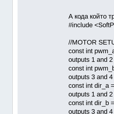
А кода който т
#include <Sof
//MOTOR SET
const int pwm_
outputs 1 and 2 
const int pwm_b
outputs 3 and 4 
const int dir_a 
outputs 1 and 2 
const int dir_b 
outputs 3 and 4 