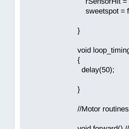
rSensorHit = f
sweetspot = f
}
void loop_timin
{
delay(50);
}
//Motor routine
void forward() /