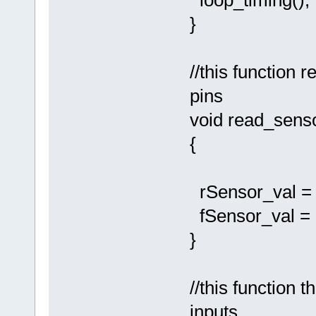
loop_timing();
}
//this function 
pins
void read_senso
{
rSensor_val = 
fSensor_val = 
}
//this function
inputs