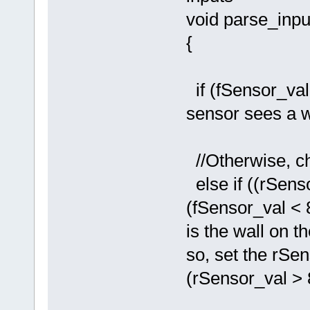
void parse_inpu
{
if (fSensor_val 
sensor sees a w
//Otherwise, che
else if ((rSen
(fSensor_val < 
is the wall on th
so, set the rSe
(rSensor_val > 