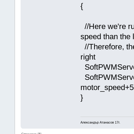
{
//Here we're ru
speed than the 
//Therefore, the 
right
SoftPWMServo
SoftPWMServ
motor_speed+5
}
Александър Aтанасов 17г.
Страници: [
1
]