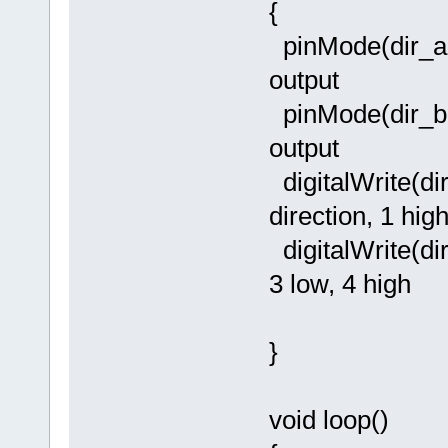
{
pinMode(dir_a,
output
pinMode(dir_b,
output
digitalWrite(d
direction, 1 hig
digitalWrite(di
3 low, 4 high
}
void loop()