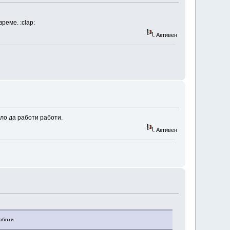
реме. :clap:
Активен
ло да работи работи.
Активен
аботи.