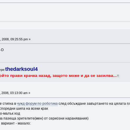
 2008, 09:25:55 pm »
:-D
thedarksoul4
ype:
ойто прави крачка назад, защото може и да се засилва...
:!:
 2008, 03:13:00 am »
е стигна в
чужд форум по роботика
след обсъждане завъртането на цялата п
успоредни шипа на всеки крак
по-малък ход
а пазеща зрителите(мен) от сериозни наранявания)
 вариант - махало: