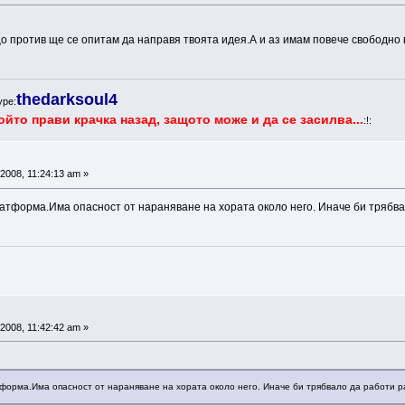
що против ще се опитам да направя твоята идея.А и аз имам повече свободно в
thedarksoul4
ype:
ойто прави крачка назад, защото може и да се засилва...
:!:
2008, 11:24:13 am »
атформа.Има опасност от нараняване на хората около него. Иначе би трябва
2008, 11:42:42 am »
тформа.Има опасност от нараняване на хората около него. Иначе би трябвало да работи р