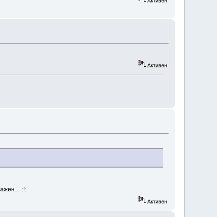
Активен
Активен
жен... :!:
Активен