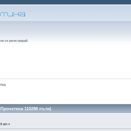
или
се регистрирай
.
ипед
(Прочетена 110286 пъти)
19 am »