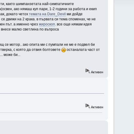
оти, както шимпанзетата най-симпатичните
освен, ако нямаш куп пари, 1-2 години за работа и екип
пак, докато четох
темата на Dare_Devil
ми дойде
се движи на 2 крака. в първата си тема споменах, че не
ен път. а именно чрез
жироскоп
. все още нямам идея
 внесе малко светлина по въпроса
щ се мотор.. ако опита ми с пумпали не ме е подвел би
тверка, с която да отвия болтовете
останалата част от
. може би...
Активен
Активен