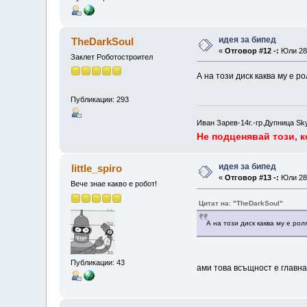
идея за бипед
TheDarkSoul
«
Отговор #12 -:
Юли 28,
Заклет Роботостроител
А на този диск каква му е р
Публикации: 293
Иван Зарев-14г.-гр.Дупница Sk
Не подценявай този, к
идея за бипед
little_spiro
«
Отговор #13 -:
Юли 28,
Вече знае какво е робот!
Цитат на: "TheDarkSoul"
А на този диск каква му е рол
Публикации: 43
ами това всъщност е главнат