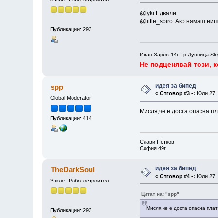
@lyki:Едвали.
@little_spiro: Aко нямаш ни
Публикации: 293
Иван Зарев-14г.-гр.Дупница Sk
Не подценявай този, к
идея за бипед
spp
«
Отговор #3 -:
Юли 27, 
Global Moderator
Мисля,че е доста опасна пл
Публикации: 414
Слави Петков
София 49г
идея за бипед
TheDarkSoul
«
Отговор #4 -:
Юли 27, 
Заклет Роботостроител
Цитат на: "spp"
Мисля,че е доста опасна пла
Публикации: 293