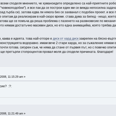
е всеки споделя мнението, че хуманоидите определено са най-приятните роб
човекоподобни"). и все пак да се построи един ми се вижда непосилна задача(
ад гърба си). затова едва ли някога бих се захванал с подобен проект. и все 
 опитам да реализирам в най-скоро време. става дума за бипед - нещо, което 
затова ще се помъча да реша проблема с пазенето на развновесие по механич
то нямам достатъчно масивен диск, но ето една анимацийка, която трябва да
, каква е идеята. това най-отгоре е
диск от хард диск
закрепен на бясно-въртя
конструкцията водоравно. имам вече 2 стари харда, но за съжаление нямам о
очти готова. сигурен съм, че няма да стане от първия път, но с повечко опити..
т ще претърпи стопроцентов провал моля да сподели причината. благодаря!
2008, 11:15:29 am »
сие? :?:
2008, 11:21:49 am »