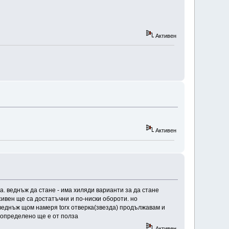
Активен
Активен
а. веднъж да стане - има хиляди варианти за да стане
асивен ще са достатъчни и по-ниски обороти. но
. веднъж щом намеря torx отверка(звезда) продължавам и
о определено ще е от полза
Активен