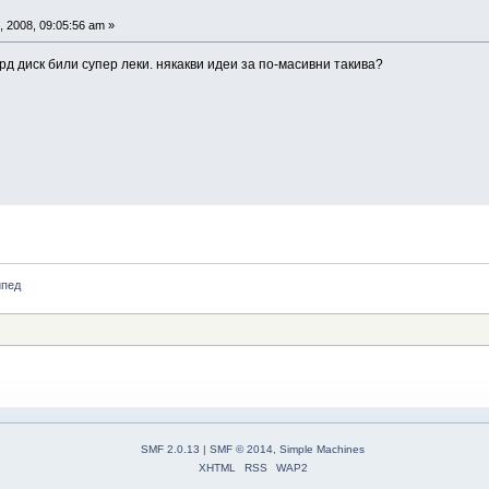
 2008, 09:05:56 am »
ард диск били супер леки. някакви идеи за по-масивни такива?
ипед
SMF 2.0.13
|
SMF © 2014
,
Simple Machines
XHTML
RSS
WAP2