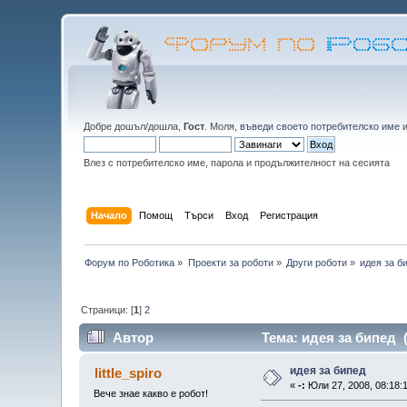
Добре дошъл/дошла,
Гост
. Моля,
въведи своето потребителско име
Влез с потребителско име, парола и продължителност на сесията
Начало
Помощ
Търси
Вход
Регистрация
Форум по Роботика
»
Проекти за роботи
»
Други роботи
»
идея за б
Страници: [
1
]
2
Автор
Тема: идея за бипед 
идея за бипед
little_spiro
«
-:
Юли 27, 2008, 08:18:
Вече знае какво е робот!