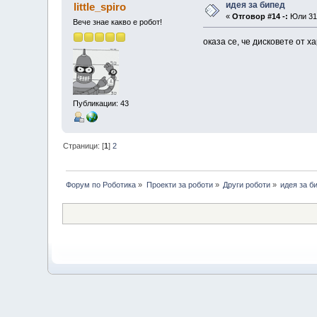
идея за бипед
little_spiro
«
Отговор #14 -:
Юли 31,
Вече знае какво е робот!
oказа се, че дисковете от х
Публикации: 43
Страници: [
1
]
2
Форум по Роботика
»
Проекти за роботи
»
Други роботи
»
идея за б