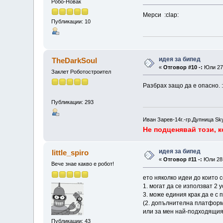
Робо-Новак
Мерси :clap:
Публикации: 10
идея за бипед
TheDarkSoul
«
Отговор #10 -:
Юли 27,
Заклет Роботостроител
Разбрах защо да е опасно. 
Публикации: 293
Иван Зарев-14г.-гр.Дупница Sk
Не подценявай този, к
идея за бипед
little_spiro
«
Отговор #11 -:
Юли 28,
Вече знае какво е робот!
ето няколко идеи до които с
1. могат да се използват 2 
3. може единия крак да е с 
(2. допълнителна платформ
или за мен най-подходящия
Публикации: 43