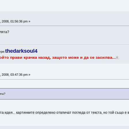
 2008, 01:56:36 pm »
олята?
thedarksoul4
ype:
ойто прави крачка назад, защото може и да се засилва...
:!:
 2008, 03:47:36 pm »
ята?
а идея... картинките определено отвличат погледа от текста, но той също е ва