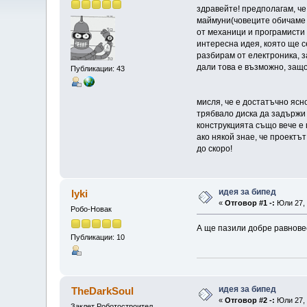
здравейте! предполагам, ч
маймуни(човеците обичаме "
от механици и програмисти з
интересна идея, която ще се
разбирам от електроника, 
дали това е възможно, защо
Публикации: 43
мисля, че е достатъчно ясно
трябвало диска да задържи 
конструкцията също вече е п
ако някой знае, че проектъ
до скоро!
идея за бипед
lyki
«
Отговор #1 -:
Юли 27, 
Робо-Новак
А ще пазили добре равнове
Публикации: 10
идея за бипед
TheDarkSoul
«
Отговор #2 -:
Юли 27, 
Заклет Роботостроител