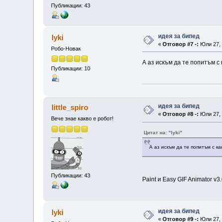
Публикации: 43
идея за бипед
lyki
«
Отговор #7 -:
Юли 27, 
Робо-Новак
А аз искъм да те попитъм с
Публикации: 10
идея за бипед
little_spiro
«
Отговор #8 -:
Юли 27, 
Вече знае какво е робот!
Цитат на: "lyki"
А аз искъм да те попитъм с к
Публикации: 43
Paint и Easy GIF Animator v
идея за бипед
lyki
«
Отговор #9 -:
Юли 27, 