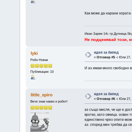
Как може да нарани хората 
Иван Зарев-14г.-гр.Дупница Sk
Не подценявай този, к
идея за бипед
lyki
«
Отговор #5 -:
Юли 27, 
Робо-Новак
И аз имам много свободно в
Публикации: 10
идея за бипед
little_spiro
«
Отговор #6 -:
Юли 27, 
Вече знае какво е робот!
аз също мисля, че ще е дос
кротко, като овчица. освен
единствено чрез опити може
аз. според мен трябва да с