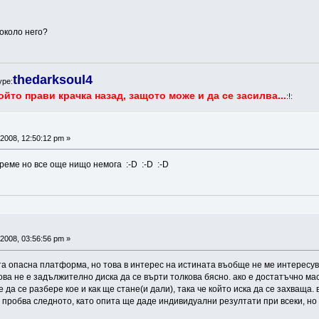
около него?
thedarksoul4
ype:
ойто прави крачка назад, защото може и да се засилва...
:!:
2008, 12:50:12 pm »
реме но все още нищо немога :-D :-D :-D
2008, 03:56:56 pm »
та опасна платформа, но това в интерес на истината въобще не ме интересув
 това не е задължително диска да се върти толкова бясно. ако е достатъчно м
 да се разбере кое и как ще стане(и дали), така че който иска да се захваща
е пробва следното, като опита ще даде индивидуални резултати при всеки, н