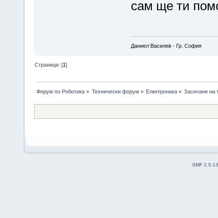
сам ще ти пом
Даниел Василев - Гр. София
Страници: [
1
]
Форум по Роботика
»
Технически форум
»
Електроника
»
Засичане на 
SMF 2.0.1