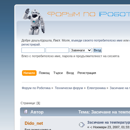
Добре дошъл/дошла,
Гост
. Моля,
въведи своето потребителско име
или
регистрирай
.
Влез с потребителско име, парола и продължителност на сесията
Начало
Помощ
Търси
Вход
Регистрация
Форум по Роботика
»
Технически форум
»
Електроника
»
Засичане на 
Страници: [
1
]
Автор
Тема: Засичане на темп
Засичане на температу
Dido_net
«
-:
Ноември 23, 2007, 01:33
Бил знаел какво е