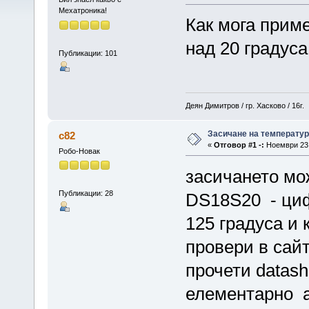
Мехатроника!
Как мога прим
над 20 градус
Публикации: 101
Деян Димитров / гр. Хасково / 16г.
Засичане на температу
c82
«
Отговор #1 -:
Ноември 23,
Робо-Новак
засичането мо
Публикации: 28
DS18S20 - циф
125 градуса и 
провери в сай
прочети datash
елементарно а