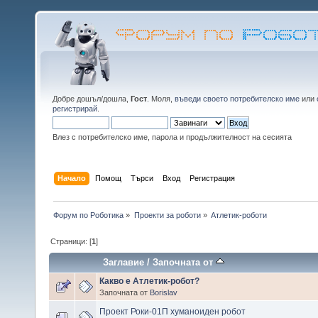
Добре дошъл/дошла,
Гост
. Моля,
въведи своето потребителско име
или
регистрирай
.
Влез с потребителско име, парола и продължителност на сесията
Начало
Помощ
Търси
Вход
Регистрация
Форум по Роботика
»
Проекти за роботи
»
Атлетик-роботи
Страници: [
1
]
Заглавие
/
Започната от
Какво е Атлетик-робот?
Започната от
Borislav
Проект Роки-01П хуманоиден робот