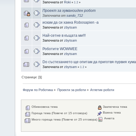
Започната от
Roki
«
1
2
»
Проект за хуманоиден робот
Започната от
sando_712
искам да си хакна Robosapien -a
Започната от
zbytsam
Най-сетне в къщата ми!!!
Започната от
zbytsam
Роботите WOWWEE
Започната от
zbytsam
Dо състезанието ще опитам да приготвя пурвия хум
Започната от
zbytsam
«
1
2
»
Страници: [
1
]
Форум по Роботика
»
Проекти за роботи
»
Атлетик-роботи
Обикновена тема
Заключена тема
Важна тема
Гореща тема (Повече от 15 отговора)
Анкета
Много гореща тема (Повече от 25 отговора)