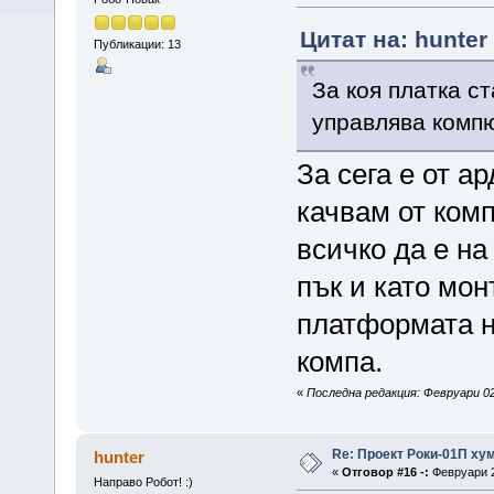
Цитат на: hunter
Публикации: 13
За коя платка с
управлява комп
За сега е от а
качвам от ком
всичко да е на
пък и като мо
платформата н
компа.
«
Последна редакция: Февруари 02,
Re: Проект Роки-01П ху
hunter
«
Отговор #16 -:
Февруари 2
Направо Робот! :)