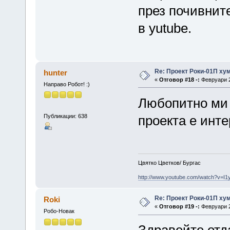
през почивнит
в yutube.
Re: Проект Роки-01П ху
hunter
«
Отговор #18 -:
Февруари 2
Направо Робот! :)
Любопитно ми е
Публикации: 638
проекта е инте
Цвятко Цветков/ Бургас
http://www.youtube.com/watch?v=I
Re: Проект Роки-01П ху
Roki
«
Отговор #19 -:
Февруари 2
Робо-Новак