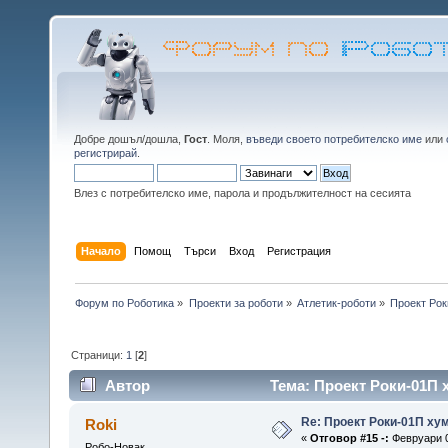
Добре дошъл/дошла,
Гост
. Моля,
въведи своето потребителско име
или
регистрирай
.
Влез с потребителско име, парола и продължителност на сесията
Начало
Помощ
Търси
Вход
Регистрация
Форум по Роботика
»
Проекти за роботи
»
Атлетик-роботи
»
Проект Рок
Страници:
1
[
2
]
Автор
Тема: Проект Роки-01П 
Re: Проект Роки-01П ху
Roki
«
Отговор #15 -:
Февруари 0
Робо-Новак