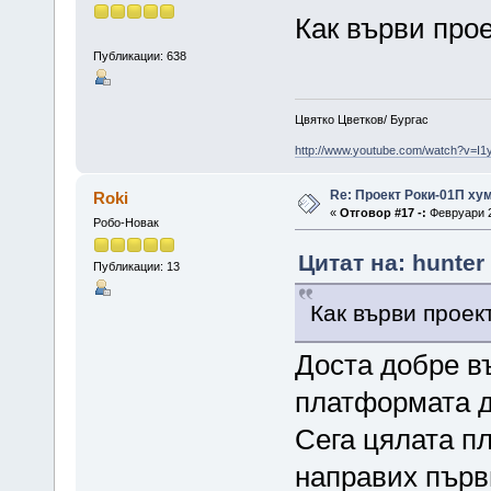
Как върви про
Публикации: 638
Цвятко Цветков/ Бургас
http://www.youtube.com/watch?v=I
Re: Проект Роки-01П ху
Roki
«
Отговор #17 -:
Февруари 2
Робо-Новак
Цитат на: hunter
Публикации: 13
Как върви проек
Доста добре в
платформата д
Сега цялата п
направих първ