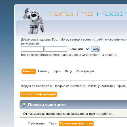
Добре дошъл/дошла,
Гост
. Моля,
въведи своето потребителско име
или
регистрирай
.
Влез с потребителско име, парола и продължителност на сесията
Начало
Помощ
Търси
Вход
Регистрация
Форум по Роботика
»
Профил на Bluebear
»
Покажи участието
»
Прика
Профил информация
Покажи участието
От тук може да видиш всички публикации на този потребител.
Публикации
Теми
Прикачени файлове