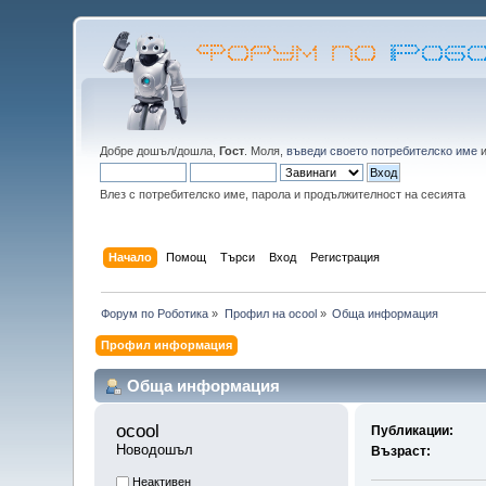
Добре дошъл/дошла,
Гост
. Моля,
въведи своето потребителско име
Влез с потребителско име, парола и продължителност на сесията
Начало
Помощ
Търси
Вход
Регистрация
Форум по Роботика
»
Профил на ocool
»
Обща информация
Профил информация
Обща информация
ocool 
Публикации:
Новодошъл
Възраст:
Неактивен