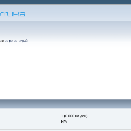
или
се регистрирай
.
1 (0.000 на ден)
N/A