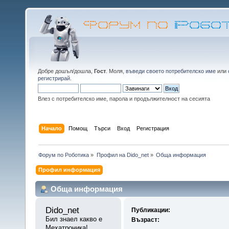
Добре дошъл/дошла,
Гост
. Моля,
въведи своето потребителско име
или
регистрирай
.
Влез с потребителско име, парола и продължителност на сесията
Начало
Помощ
Търси
Вход
Регистрация
Форум по Роботика
»
Профил на Dido_net
»
Обща информация
Профил информация
Обща информация
Dido_net 
Публикации:
Бил знаел какво е 
Възраст:
Мехатроника!