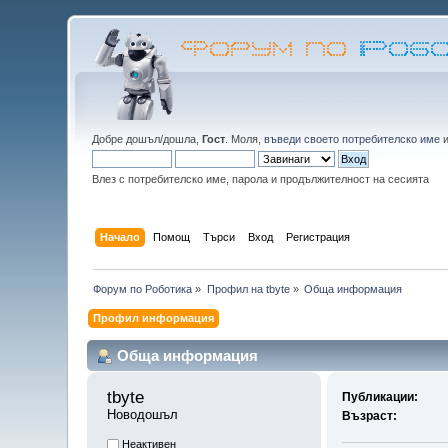
Добре дошъл/дошла,
Гост
. Моля,
въведи своето потребителско име
Влез с потребителско име, парола и продължителност на сесията
Начало
Помощ
Търси
Вход
Регистрация
Форум по Роботика
»
Профил на tbyte
»
Обща информация
Профил информация
Обща информация
tbyte 
Публикации:
Новодошъл
Възраст:
Неактивен