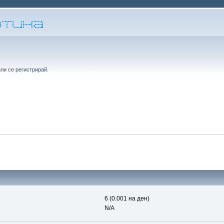
или
се регистрирай
.
6 (0.001 на ден)
N/A