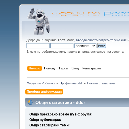
Добре дошъл/дошла,
Гост
. Моля,
въведи своето потребителско име
Влез с потребителско име, парола и продължителност на сесията
Начало
Помощ
Търси
Вход
Регистрация
Форум по Роботика
»
Профил на dddr
»
Покажи статистики
Профил информация
Общи статистики - dddr
Общо прекарано време във форума:
Общо публикации:
Общо стартирани теми: