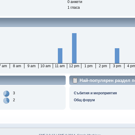
0 анкети
1 гласа
7 am
8 am
9 am
10 am
11 am
12 pm
1 pm
2 pm
3 pm
4 p
Най-популярен раздел п
3
Събития и мероприятия
2
Общ форум