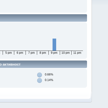
m
5 pm
6 pm
7 pm
8 pm
9 pm
10 pm
11 pm
о активност
0.66%
0.14%