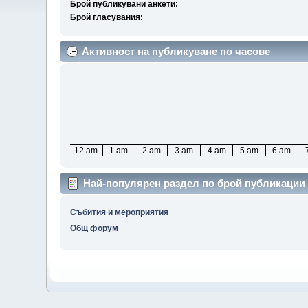
Брой публикувани анкети:
Брой гласувания:
Активност на публикуване по часове
12 am
1 am
2 am
3 am
4 am
5 am
6 am
Най-популярен раздел по брой публикации
Събития и мероприятия
Общ форум