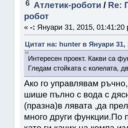
6
Атлетик-роботи
/
Re: 
робот
«
-:
Януари 31, 2015, 01:41:20
Цитат на: hunter в Януари 31, 
Интересен проект. Какви са ф
Гледам стойката с колелата, д
Ако го управлявам ръчно
шише пълно с вода с дяс
(празна)в лявата ,да пре
много други функции.По 
като ги качих на компа и