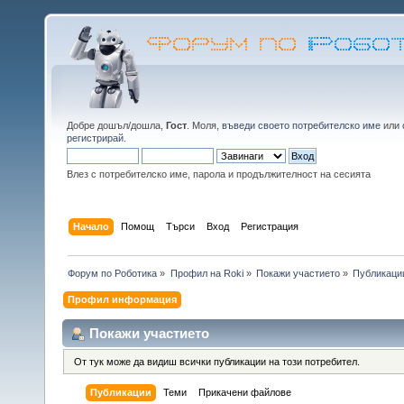
Добре дошъл/дошла,
Гост
. Моля,
въведи своето потребителско име
или
регистрирай
.
Влез с потребителско име, парола и продължителност на сесията
Начало
Помощ
Търси
Вход
Регистрация
Форум по Роботика
»
Профил на Roki
»
Покажи участието
»
Публикаци
Профил информация
Покажи участието
От тук може да видиш всички публикации на този потребител.
Публикации
Теми
Прикачени файлове