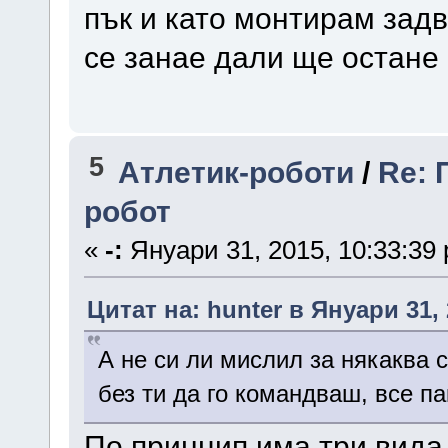
пък и като монтирам зад
се занае дали ще остане 
5
Атлетик-роботи
/
Re: 
робот
«
-:
Януари 31, 2015, 10:33:39
Цитат на: hunter в Януари 31, 
А не си ли мислил за някаква 
без ти да го командваш, все п
По принцип има три вида