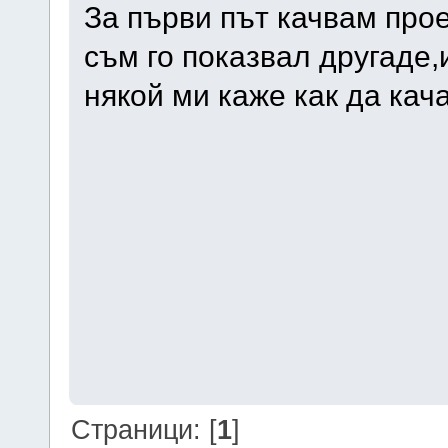
За първи път качвам прое
съм го показвал другаде,
някой ми каже как да кач
Страници: [
1
]