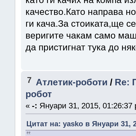
качество.Като направа н
ги кача.За стоиката,ще с
веригите чакам само маш
да пристигнат тука до ня
7
Атлетик-роботи
/
Re: 
робот
«
-:
Януари 31, 2015, 01:26:37
Цитат на: yasko в Януари 31, 2