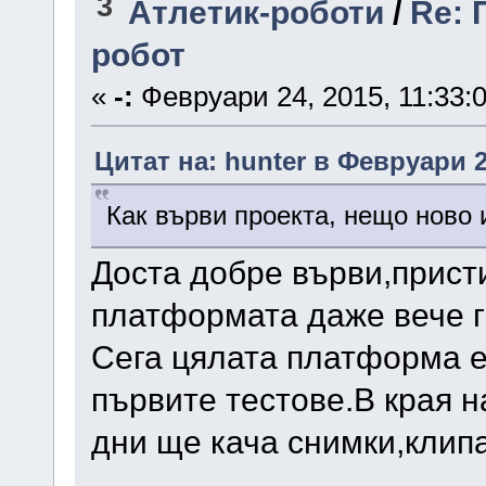
3
Атлетик-роботи
/
Re: 
робот
«
-:
Февруари 24, 2015, 11:33:
Цитат на: hunter в Февруари 2
Как върви проекта, нещо ново 
Доста добре върви,прист
платформата даже вече г
Сега цялата платформа е
първите тестове.В края 
дни ще кача снимки,клипа