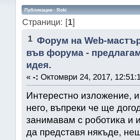
Публикации - Roki
Страници: [
1
]
1
Форум на Web-мастъ
във форума - предлага
идея.
«
-:
Октомври 24, 2017, 12:51:
Интерестно изложение, и
него, въпреки че ще дого
занимавам с роботика и 
да представя някъде, нещ