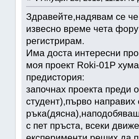
Здравейте,надявам се че
извесно време чета фору
регистрирам.
Има доста интересни про
моя проект Roki-01P хум
предистория:
започнах проекта преди 
студент),първо направих
ръка(дясна),наподобява
с пет пръста, всеки движ
експерименти реших да п