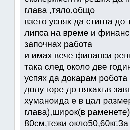
глава ,тяло,общо
взето успях да стигна до
липса на време и финанс
започнах работа
и имах вече финанси реш
така след около две годи
успях да докарам робота
долу горе до някакъв за
хуманоида е в цал размер
глава),широк(в раменете)
80см,тежи окло50,60кг.З