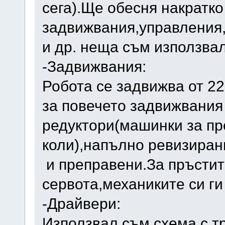
сега).Ще обесня накратко
задвижвания,управления
и др. неща съм използва
-Задвижвания:
Робота се задвижва от 22
за повечето задвижвания
редуктори(машинки за пр
коли),напълно ревизиран
и преправени.За пръстит
сервота,механиките си ги
-Драйвери:
Използвал съм схема с т