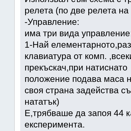
релета (по две релета на
-Управление:
има три вида управление
1-Най елементарното,ра
клавиатура от комп. ,все
прекъскач,при натиснато
положение подава маса н
своя страна задейства с
нататък)
Е,трябваше да запоя 44 
експеримента.