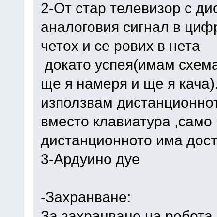
2-От стар телевизор с д
аналоговия сигнал в циф
четох и се рових в нета
докато успея(имам схема
ще я намеря и ще я кача
използвам дистанционно
вместо клавиатура ,само 
дистанционното има дост
3-Ардуино дуе
-Захранване:
За захранване на робота