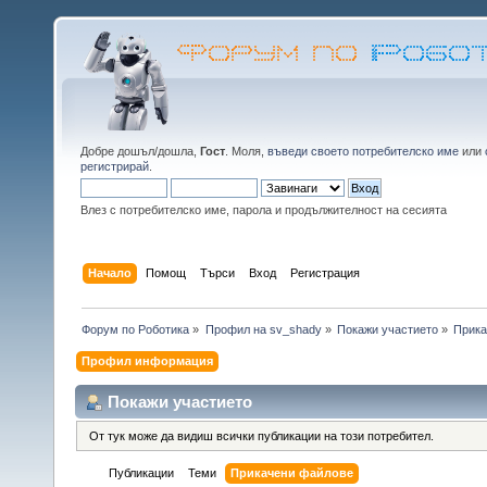
Добре дошъл/дошла,
Гост
. Моля,
въведи своето потребителско име
или
регистрирай
.
Влез с потребителско име, парола и продължителност на сесията
Начало
Помощ
Търси
Вход
Регистрация
Форум по Роботика
»
Профил на sv_shady
»
Покажи участието
»
Прика
Профил информация
Покажи участието
От тук може да видиш всички публикации на този потребител.
Публикации
Теми
Прикачени файлове