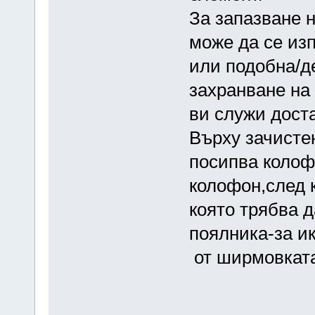
За запазване 
може да се из
или подобна/де
захранване на 
ви служи доста
Върху зачисте
посипва колофо
колофон,след к
която трябва д
поялника-за ик
от ширмовката 