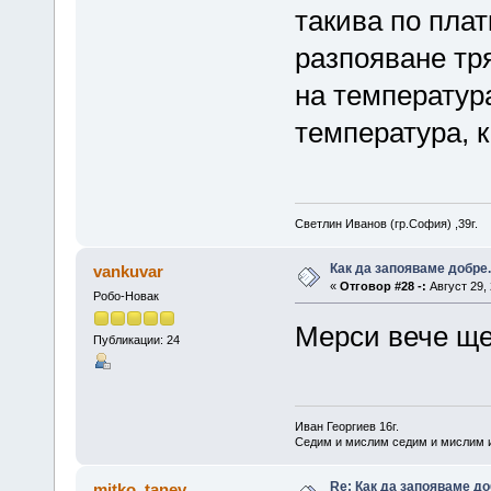
такива по плат
разпояване тр
на температур
температура, к
Светлин Иванов (гр.София) ,39г.
Как да запояваме добре.
vankuvar
«
Отговор #28 -:
Август 29, 
Робо-Новак
Мерси вече ще 
Публикации: 24
Иван Георгиев 16г.
Седим и мислим седим и мислим и
Re: Как да запояваме до
mitko_tanev