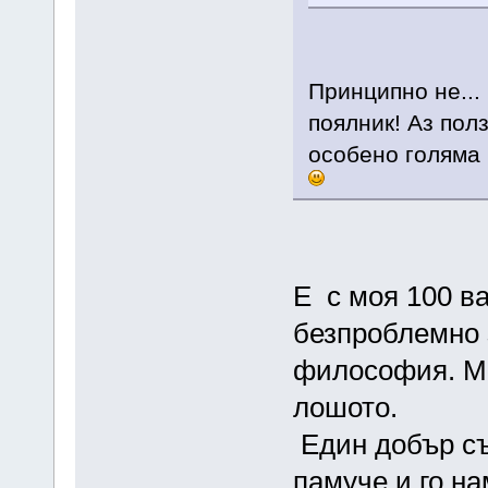
Принципно не...
поялник! Аз полз
особено голяма 
E с моя 100 в
безпроблемно з
философия. Ма
лошото.
Един добър съ
памуче и го на