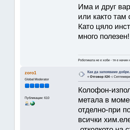
Има и друг вар
или както там 
Като цяло инст
много полезен
Роботиката не е хоби - тя е начин 
Как да запояваме добре.
zoro1
«
Отговор #24 -:
Септември 
Global Moderator
Колофон-изпо
метала в моме
Публикации: 610
отделно-при п
всички хим.еле
отколкото на 