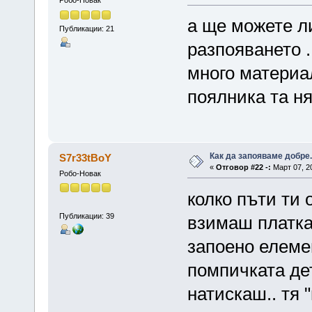
Робо-Новак
а ще можете л
Публикации: 21
разпояването .
много материал
поялника та н
Как да запояваме добре.
S7r33tBoY
«
Отговор #22 -:
Март 07, 20
Робо-Новак
колко пъти ти
Публикации: 39
взимаш платка
запоено елеме
помпичката дет
натискаш.. тя 