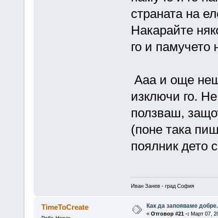
страната на ел
Накарайте няк
го и памучето 
Ааа и още нещ
изключи го. Не
ползваш, защот
(поне така пиш
поялник дето с
Иван Занев - град София
Как да запояваме добре.
TimeToCreate
«
Отговор #21 -:
Март 07, 20