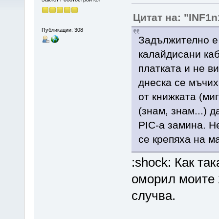
Цитат на: "INF1n
Публикации: 308
Задължително е 
калайдисани каб
платката и не ви
днеска се мъчих
от книжката (ми
(знам, знам...) 
PIC-а замина. Н
се крепяха на ма
:shock: Как та
оморил моите 2
случва.