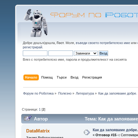
Добре дошъл/дошла,
Гост
. Моля,
въведи своето потребителско име
или
регистрирай
.
Влез с потребителско име, парола и продължителност на сесията
Начало
Помощ
Търси
Вход
Регистрация
Форум по Роботика
»
Полезно
»
Литература
»
Как да запояваме добре.
Страници:
1
[
2
]
Автор
Тема: Как да запояваме
Как да запояваме добре.
DataMatrix
«
Отговор #15 -:
Септември 
Заклет Роботостроител