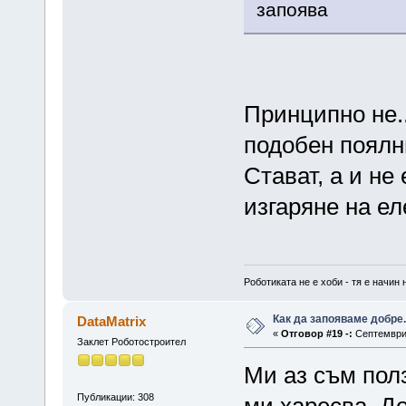
запоява
Принципно не..
подобен поялни
Стават, а и не
изгаряне на е
Роботиката не е хоби - тя е начин 
Как да запояваме добре.
DataMatrix
«
Отговор #19 -:
Септември 
Заклет Роботостроител
Ми аз съм полз
Публикации: 308
ми харесва. До