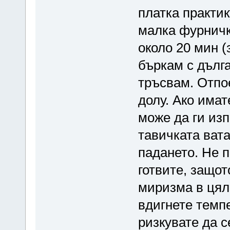
платка практик
малка фурничк
около 20 мин (
бъркам с дълг
тръсвам. Отпо
долу. Ако имат
може да ги изп
тавичката вата
падането. Не 
готвите, защот
миризма в цял
вдигнете темпе
ризкувате да с