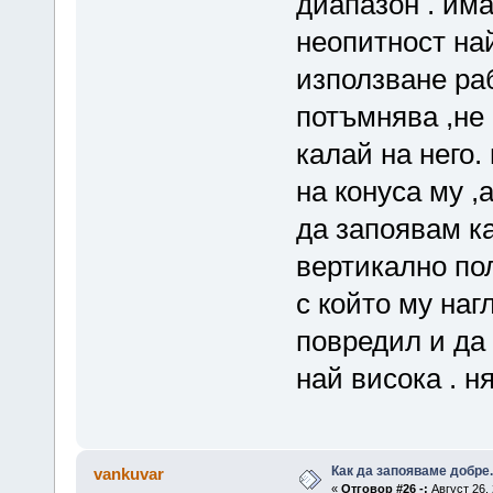
диапазон . има
неопитност на
използване ра
потъмнява ,не
калай на него.
на конуса му ,
да запоявам к
вертикално по
с който му наг
повредил и да
най висока . н
Как да запояваме добре.
vankuvar
«
Отговор #26 -:
Август 26, 