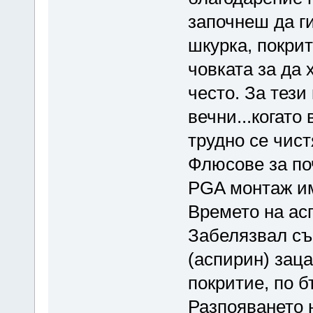
започнеш да г
шкурка, покрит
човката за да 
често. За тези
вечни...когато
трудно се чист
Флюсове за поч
PGA монтаж им
Времето на асп
Забелязвал съ
(аспирин) заца
покритие, по б
Разпояването н