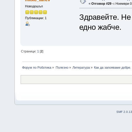
«
Отговор #29 -:
Ноември 01
Новодошъл
Здравейте. Не
Публикации: 1
едно жабче.
Страници:
1
[
2
]
Форум по Роботика
»
Полезно
»
Литература
»
Как да запояваме добре.
SMF 2.0.1