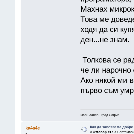
Махнах микрок
Това ме доведе
ходя да си куп
ден...не знам.
Толкова се рад
че ли нарочно 
Ако някой ми 
първо съм умря
Иван Занев - град София
Как да запояваме добре.
ka4a4e
«
Отговор #17 -:
Септември 