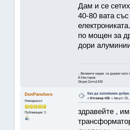
Дам и се сети
40-80 вата със
електрониката
по мощен за др
дори алуминии
...Великите нации се държат като г
И.Несторов
Skype:Zorro1430
Как да запояваме добре.
DonPanchero
«
Отговор #25 -:
Август 25, 
Новодошъл
здравейте , им
Публикации: 3
трансформатор