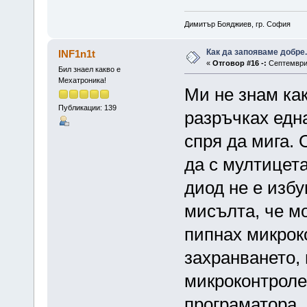
Димитър Бояджиев, гр. София
Как да запояваме добре.
INF1n1t
«
Отговор #16 -:
Септември 
Бил знаел какво е
Мехатроника!
Ми не знам как
Публикации: 139
разръчках едн
спря да мига. 
да с мултицет
диод не е изб
мисълта, че м
пипнах микрок
захранването,
микроконтроле
програматора, 