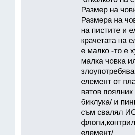
Размер на чов
Размера на чов
на пистите и 
крачетата на 
е малко -то е 
малка човка и
злоупотребява 
елемент от пла
ватов поялник 
биклука/ и пин
съм свалял ИС 
флопи,контриле
елемент/