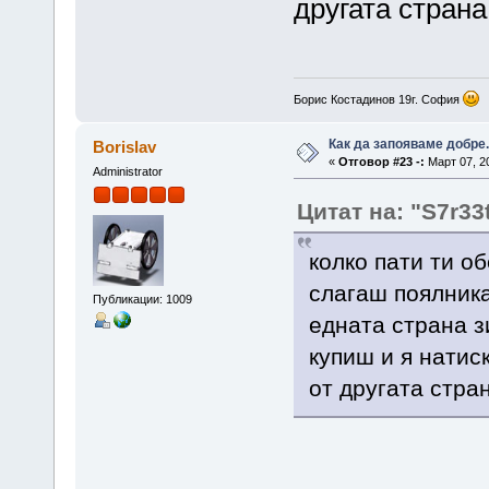
другата стран
Борис Костадинов 19г. София
Как да запояваме добре.
Borislav
«
Отговор #23 -:
Март 07, 20
Administrator
Цитат на: "S7r33
колко пати ти о
слагаш поялника
Публикации: 1009
едната страна з
купиш и я натиск
от другата стра