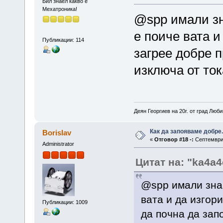
Бил знаел какво е
Мехатроника!
@spp имали зн
е поиче вата и
Публикации: 114
загрее добре п
изключа от ток
Деян Георгиев на 20г. от град Люб
Как да запояваме добре.
Borislav
«
Отговор #18 -:
Септември 
Administrator
Цитат на: "ka4a4
@spp имали знач
вата и да изгор
Публикации: 1009
да почна да запо