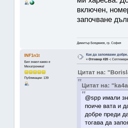
включен, номер
започване дъл
Димитър Бояджиев, гр. София
Как да запояваме добре.
INF1n1t
«
Отговор #20 -:
Септември 
Бил знаел какво е
Мехатроника!
Цитат на: "Boris
Публикации: 139
Цитат на: "ka4
@spp имали зн
поиче вата и д
добре преди да
тогава да запо