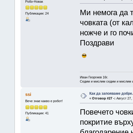
Робо-Новак
Ми немога да 
Публикации: 24
човката (от ка
ножче и го поч
Поздрави
Иван Георгиев 16г.
Седим и мислим седим и мислим и
Как да запояваме добре.
ssi
«
Отговор #27 -:
Август 27, 
Вече знае какво е робот!
Повечето човк
Публикации: 41
покритие върху
благодарение 