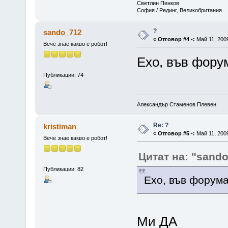
Светлин Пенков
София / Рединг, Великобритания
?
sando_712
«
Отговор #4 -:
Май 11, 2009
Вече знае какво е робот!
Ехо, във фору
Публикации: 74
Александър Стаменов Плевен
Re: ?
kristiman
«
Отговор #5 -:
Май 11, 2009
Вече знае какво е робот!
Цитат на: "sand
Публикации: 82
Ехо, във форума
Ми ДА