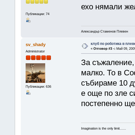
ехо нямали ж
Публикации: 74
Александър Стаменов Плевен
клуб по роботика в плев
sv_shady
«
Отговор #3 -:
Май 09, 2009
Administrator
За съжаление,
малко. То в Со
събираме 10 д
Публикации: 636
е още по зле с
постепенно ще
Imagination is the only limit.......