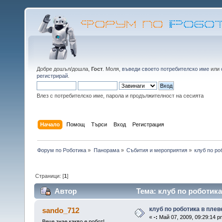
Добре дошъл/дошла,
Гост
. Моля,
въведи своето потребителско име
или
регистрирай
.
Влез с потребителско име, парола и продължителност на сесията
Начало
Помощ
Търси
Вход
Регистрация
Форум по Роботика
»
Панорама
»
Събития и мероприятия
»
клуб по ро
Страници: [
1
]
Автор
Тема: клуб по роботика
клуб по роботика в плев
sando_712
«
-:
Май 07, 2009, 09:29:14 p
Вече знае какво е робот!