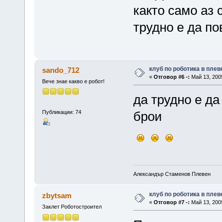
както само аз 
трудно е да п
клуб по роботика в плев
sando_712
«
Отговор #6 -:
Май 13, 2009
Вече знае какво е робот!
да трудно е да
Публикации: 74
брои
Александър Стаменов Плевен
клуб по роботика в плев
zbytsam
«
Отговор #7 -:
Май 13, 2009
Заклет Роботостроител