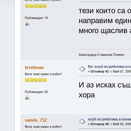
тези които са 
Публикации: 74
направим един
много щаслив 
Александър Стаменов Плевен
Re: клуб по роботика в 
kristiman
«
Отговор #1 -:
Май 07, 2009
Вече знае какво е робот!
И аз исках същ
Публикации: 82
хора
клуб по роботика в плев
sando_712
«
Отговор #2 -:
Май 09, 2009
Вече знае какво е робот!