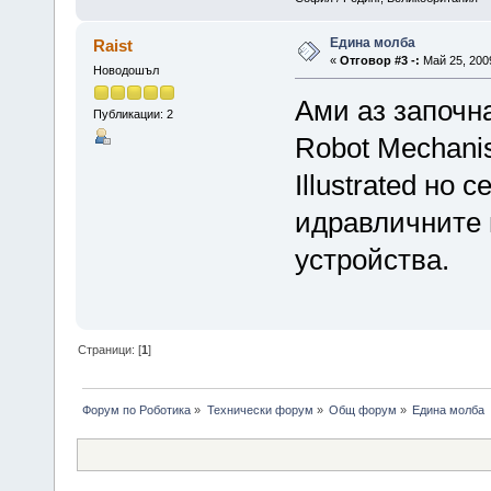
Едина молба
Raist
«
Отговор #3 -:
Май 25, 2009
Новодошъл
Ами аз започн
Публикации: 2
Robot Mechani
Illustrated но 
идравличните
устройства.
Страници: [
1
]
Форум по Роботика
»
Технически форум
»
Общ форум
»
Едина молба