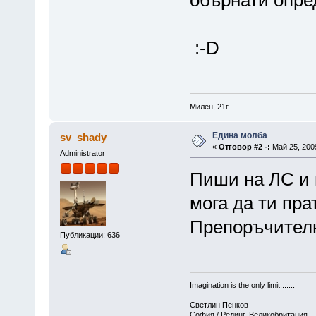
обърнати опре
:-D
Милен, 21г.
Едина молба
sv_shady
«
Отговор #2 -:
Май 25, 2009
Administrator
Пиши на ЛС и м
мога да ти пра
Препоръчителн
Публикации: 636
Imagination is the only limit.......
Светлин Пенков
София / Рединг, Великобритания