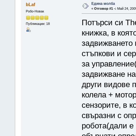
Едина молба
bLaf
«
Отговор #1 -:
Май 24, 2009
Робо-Новак
Потърси си The
Публикации: 18
книжка, в коят
задвижването 
стъпкови и се
за управление(
задвижване на 
други видове 
колела + мотор
сензорите, в к
свъразни с оп
робота(дали е 