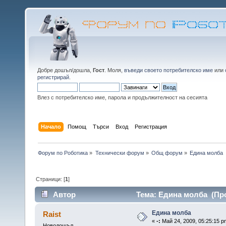
Добре дошъл/дошла,
Гост
. Моля,
въведи своето потребителско име
или
регистрирай
.
Влез с потребителско име, парола и продължителност на сесията
Начало
Помощ
Търси
Вход
Регистрация
Форум по Роботика
»
Технически форум
»
Общ форум
»
Едина молба
Страници: [
1
]
Автор
Тема: Едина молба (Про
Едина молба
Raist
«
-:
Май 24, 2009, 05:25:15 p
Новодошъл