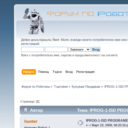
Добре дошъл/дошла,
Гост
. Моля,
въведи своето потребителско име
или
регистрирай
.
Влез с потребителско име, парола и продължителност на сесията
Начало
Помощ
Търси
Вход
Регистрация
Форум по Роботика
»
Търговия
»
Купувам-Продавам
»
IPROG-1-ISD 
Страници: [
1
]
Автор
Тема: IPROG-1-ISD PRO
IPROG-1-ISD PROGRAM
hunter
«
-:
Март 23, 2009, 06:20:16 
Направо Робот! :)