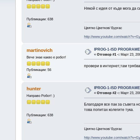
Някой с идея от къде мога да
Публикации: 638
Цвятко Цветков/ Бургас
http://www.youtube.com/watch?v=I
IPROG-1-ISD PROGRAM
martinovich
«
Отговор #1 -:
Март 23, 200
Вече знае какво е робот!
провери в интернет,там трябв
Публикации: 56
IPROG-1-ISD PROGRAM
hunter
«
Отговор #2 -:
Март 23, 200
Направо Робот! :)
Благодаря все пак за съвета н
това попитах колегите тука.
Публикации: 638
Цвятко Цветков/ Бургас
http://www.youtube.com/watch?v=I