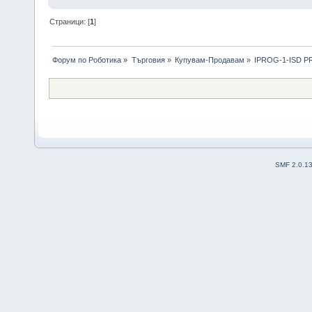
Страници: [
1
]
Форум по Роботика
»
Търговия
»
Купувам-Продавам
»
IPROG-1-ISD 
SMF 2.0.1