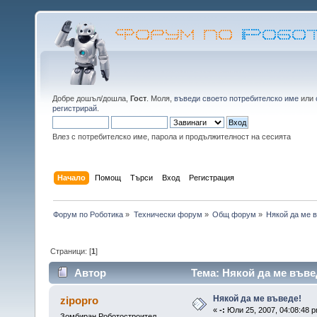
Добре дошъл/дошла,
Гост
. Моля,
въведи своето потребителско име
или
регистрирай
.
Влез с потребителско име, парола и продължителност на сесията
Начало
Помощ
Търси
Вход
Регистрация
Форум по Роботика
»
Технически форум
»
Общ форум
»
Някой да ме 
Страници: [
1
]
Автор
Тема: Някой да ме въве
Някой да ме въведе!
zipopro
«
-:
Юли 25, 2007, 04:08:48 p
Зомбиран Роботостроител