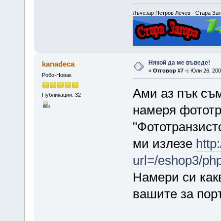
Лъчезар Петров Лечев - Стара Заго
Някой да ме въведе!
kanadeca
«
Отговор #7 -:
Юли 26, 2007
Робо-Новак
Ами аз пък съм
Публикации: 32
намеря фототра
"Фототранзисто
ми излезе
http
url=/eshop3/p
Намери си какв
вашите за поръ