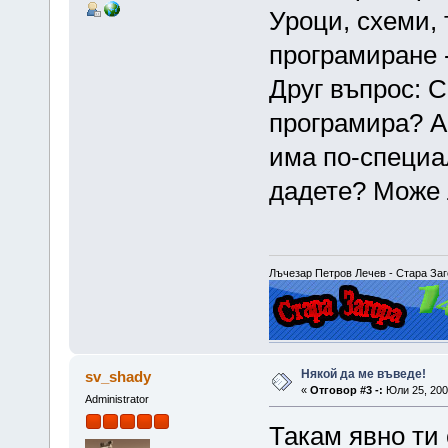
Уроци, схеми, 
програмиране -
Друг въпрос: С
програмира? А
има по-специа
дадете? Може 
Лъчезар Петров Лечев - Стара Заго
Някой да ме въведе!
sv_shady
«
Отговор #3 -:
Юли 25, 2007
Administrator
Такам явно ти 