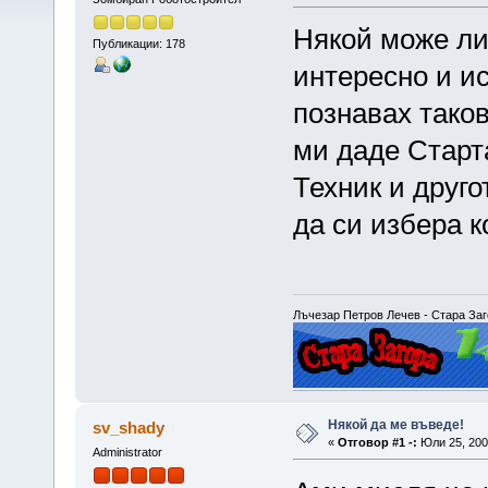
Някой може ли
Публикации: 178
интересно и ис
познавах таков
ми даде Старта
Техник и друго
да си избера 
Лъчезар Петров Лечев - Стара Заго
Някой да ме въведе!
sv_shady
«
Отговор #1 -:
Юли 25, 2007
Administrator