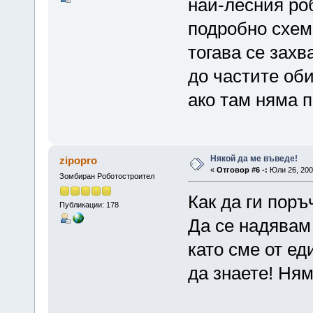
най-лесния роб
подробно схем
тогава се зах
до частите оби
ако там няма п
Някой да ме въведе!
zipopro
«
Отговор #6 -:
Юли 26, 2007
Зомбиран Роботостроител
Как да ги пор
Публикации: 178
Да се надявам
като сме от ед
да знаете! Ням