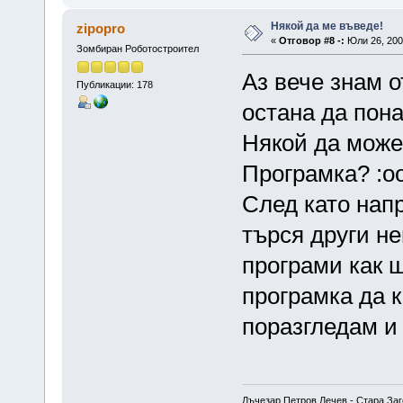
Някой да ме въведе!
zipopro
«
Отговор #8 -:
Юли 26, 2007
Зомбиран Роботостроител
Аз вече знам о
Публикации: 178
остана да пона
Някой да може
Програмка? :oo
След като нап
търся други не
програми как щ
програмка да к
поразгледам и 
Лъчезар Петров Лечев - Стара Заго