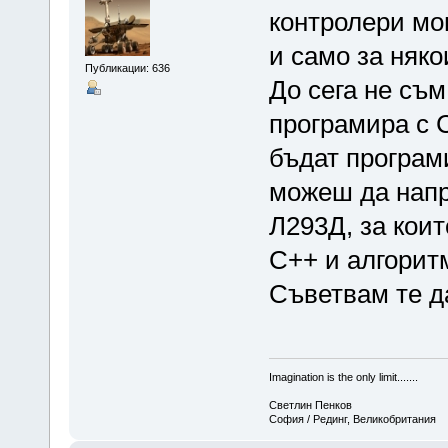
контролери мо
и само за няко
Публикации: 636
До сега не съм
програмира с С
бъдат програми
можеш да напр
Л293Д, за коит
С++ и алгорит
Съветвам те д
Imagination is the only limit.......
Светлин Пенков
София / Рединг, Великобритания