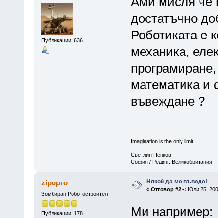
Ами мисля че 
достатъчно доб
Роботиката е к
Публикации: 636
механика, еле
програмиране, 
математика и
въвеждане ?
Imagination is the only limit.......
Светлин Пенков
София / Рединг, Великобритания
Някой да ме въведе!
zipopro
«
Отговор #2 -:
Юли 25, 2007
Зомбиран Роботостроител
Ми например:
Публикации: 178