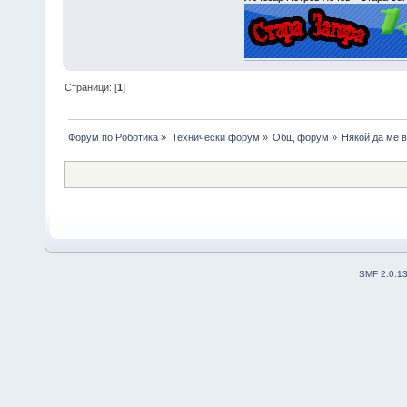
Страници: [
1
]
Форум по Роботика
»
Технически форум
»
Общ форум
»
Някой да ме 
SMF 2.0.1