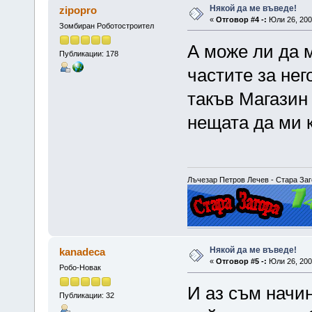
Някой да ме въведе!
zipopro
«
Отговор #4 -:
Юли 26, 2007
Зомбиран Роботостроител
А може ли да 
Публикации: 178
частите за нег
такъв Магазин 
нещата да ми 
Лъчезар Петров Лечев - Стара Заго
Някой да ме въведе!
kanadeca
«
Отговор #5 -:
Юли 26, 2007
Робо-Новак
И аз съм начи
Публикации: 32