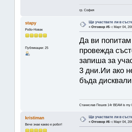
гр. София
Ще участвате ли в съст
stapy
«
Отговор #5 -:
Март 04, 200
Робо-Новак
Да ви попитам
Публикации: 25
провежда съст
запиша за уча
3 дни.Ии ако н
бъда дисквал
Станислав Пешев 14г BEAM is m
Ще участвате ли в съст
kristiman
«
Отговор #6 -:
Март 04, 200
Вече знае какво е робот!