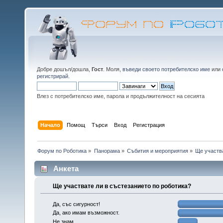
Добре дошъл/дошла,
Гост
. Моля,
въведи своето потребителско име
или
регистрирай
.
Влез с потребителско име, парола и продължителност на сесията
Начало
Помощ
Търси
Вход
Регистрация
Форум по Роботика
»
Панорама
»
Събития и мероприятия
»
Ще участва
Анкета
Ще участвате ли в състезанието по роботика?
Да, със сигурност!
Да, ако имам възможност.
Не знам.