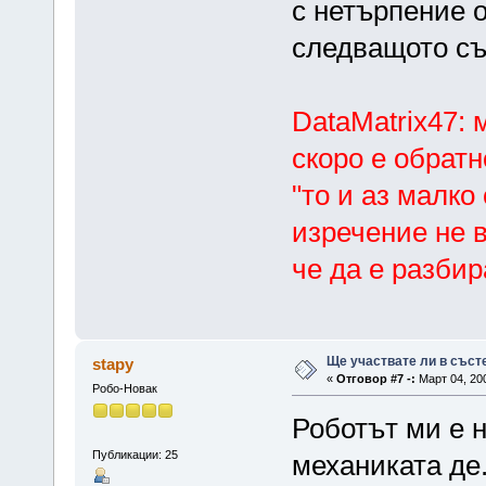
с нетърпение 
следващото съ
DataMatrix47: 
скоро е обрат
"то и аз малко
изречение не в
че да е разбир
Ще участвате ли в съст
stapy
«
Отговор #7 -:
Март 04, 200
Робо-Новак
Роботът ми е н
Публикации: 25
механиката де