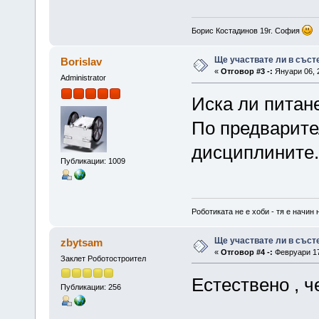
Борис Костадинов 19г. София
Ще участвате ли в съст
Borislav
«
Отговор #3 -:
Януари 06, 2
Administrator
Иска ли питане
По предварител
дисциплините
Публикации: 1009
Роботиката не е хоби - тя е начин 
Ще участвате ли в съст
zbytsam
«
Отговор #4 -:
Февруари 17,
Заклет Роботостроител
Естествено , ч
Публикации: 256