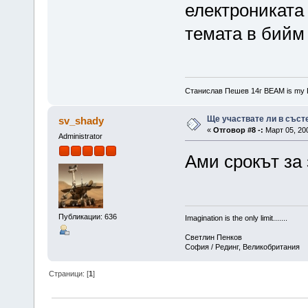
електрониката 
темата в бийм
Станислав Пешев 14г BEAM is m
Ще участвате ли в съст
sv_shady
«
Отговор #8 -:
Март 05, 200
Administrator
Ами срокът за 
Публикации: 636
Imagination is the only limit.......
Светлин Пенков
София / Рединг, Великобритания
Страници: [
1
]