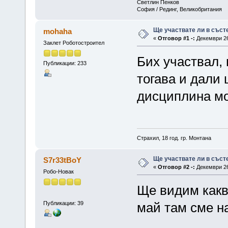
Светлин Пенков
София / Рединг, Великобритания
Ще участвате ли в съст
mohaha
«
Отговор #1 -:
Декември 26,
Заклет Роботостроител
Бих участвал, 
Публикации: 233
тогава и дали 
дисциплина мо
Страхил, 18 год. гр. Монтана
Ще участвате ли в съст
S7r33tBoY
«
Отговор #2 -:
Декември 26,
Робо-Новак
Ще видим какво
Публикации: 39
май там сме на