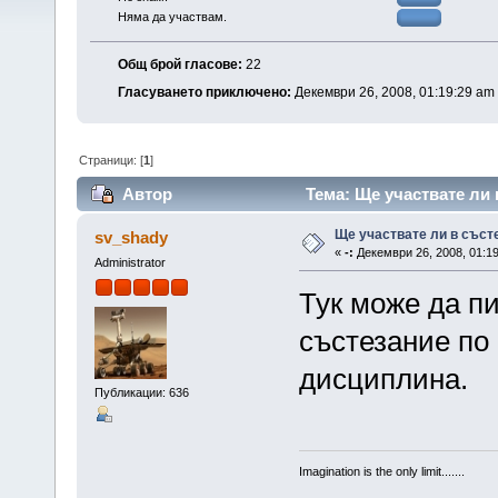
Няма да участвам.
Общ брой гласове:
22
Гласуването приключено:
Декември 26, 2008, 01:19:29 am
Страници: [
1
]
Автор
Тема: Ще участвате ли 
Ще участвате ли в съст
sv_shady
«
-:
Декември 26, 2008, 01:19
Administrator
Тук може да п
състезание по 
дисциплина.
Публикации: 636
Imagination is the only limit.......