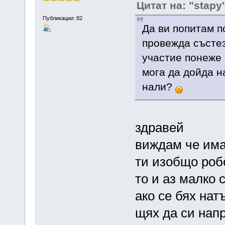
Цитат на: "stapy
Публикации: 82
Да ви попитам п
провежда състез
участие понеже 
мога да дойда 
нали?
здравей
виждам че има
ти изобщо роб
то и аз малко 
ако се бях нат
щях да си напр