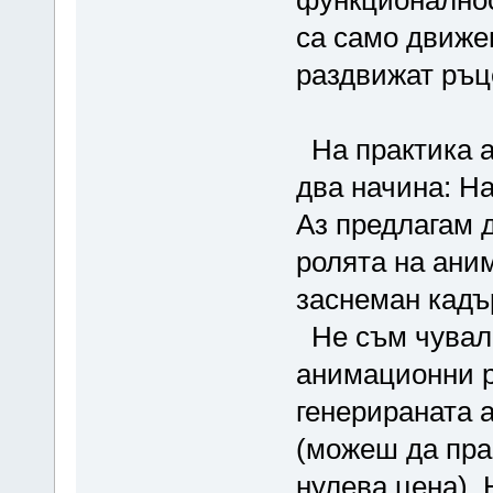
функционалнос
са само движещ
раздвижат ръце,
На практика а
два начина: Н
Аз предлагам д
ролята на ани
заснеман кадъ
Не съм чувал 
анимационни р
генерираната 
(можеш да пра
нулева цена). 