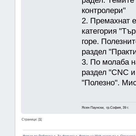
контролери"
2. Премахнат е
категория "Тъ
горе. Полезнит
раздел "Практ
3. По молаба н
раздел "CNC и
"Полезно". Мис
Ясен Паунски, гр.София, 39 г.
Страници: [
1
]