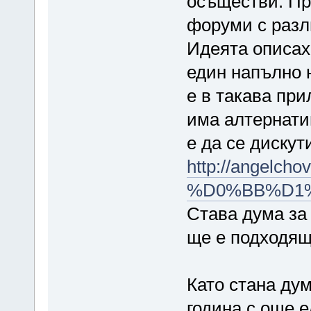
осъществи. Пр
форуми с разл
Идеята описах
един напълно 
е в такава при
има алтернати
е да се дискути
http://angelcho
%D0%BB%D1
Става дума за
ще е подходящ
Като стана дум
година с още е