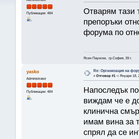
Отварям тази 
Публикации: 484
препоръки отн
форума по отн
Ясен Паунски, гр.София, 39 г.
Re: Организация на фор
yasko
«
Отговор #1 -:
Януари 18, 2
Administrator
Напоследък по
Публикации: 484
виждам че е д
клинична смър
имам вина за 
спрял да се ин