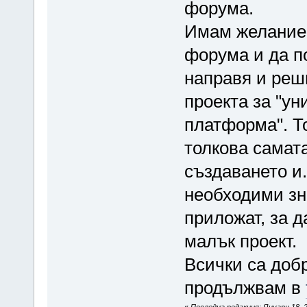
форума.
Имам желание 
форума и да п
направя и реш
проекта за "у
платформа". То
толкова самат
създаването и
необходими зн
приложат, за д
малък проект.
Всички са доб
продължвам в
«
Последна редакция: Януари 18, 2