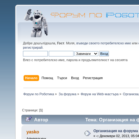
Добре дошъл/дошла,
Гост
. Моля,
въведи своето потребителско име
или
регистрирай
.
Влез с потребителско име, парола и продължителност на сесията
Начало
Помощ
Търси
Вход
Регистрация
Форум по Роботика
»
За форума
»
Форум на Web-мастъра
»
Организа
Страници: [
1
]
Автор
Тема: Организация на 
Организация на форума
yasko
«
-:
Декември 02, 2013, 05:04
Administrator