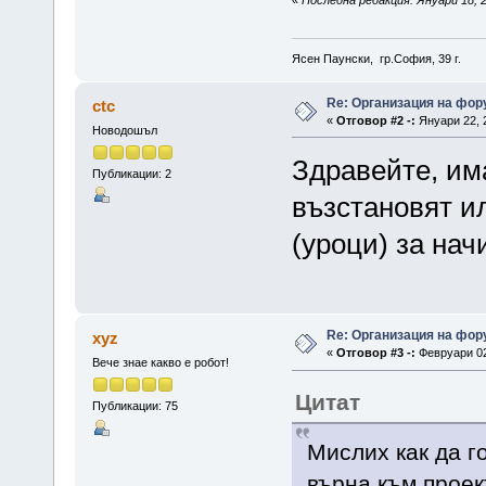
Ясен Паунски, гр.София, 39 г.
Re: Организация на фор
ctc
«
Отговор #2 -:
Януари 22, 2
Новодошъл
Здравейте, им
Публикации: 2
възстановят и
(уроци) за на
Re: Организация на фор
xyz
«
Отговор #3 -:
Февруари 02,
Вече знае какво е робот!
Цитат
Публикации: 75
Мислих как да г
върна към проек