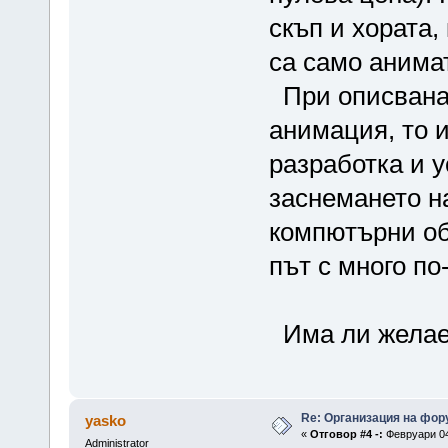
скъп и хората,
са само анима
При описванат
анимация, то 
разработка и 
заснемането на
компютърни об
път с много п
Има ли желаещ
Re: Организация на фор
yasko
«
Отговор #4 -:
Февруари 04,
Administrator