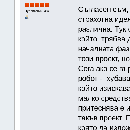
Съгласен съм,
Публикации: 484
страхотна идея
различна. Тук 
който трябва д
началната фаз
този проект, но
Сега ако се в
робот - хубава
който изискава
малко средства
притеснява е 
такъв проект.
която да излож