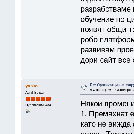
разработваме п
обучение по ц
появят общи т
робо платформ
развивам проек
дори сайт все 
Re: Организация на фор
yasko
«
Отговор #6 -:
Октомври 08,
Administrator
Някои промени
Публикации: 484
1. Премахнат 
като не вижда 
радел. Темите