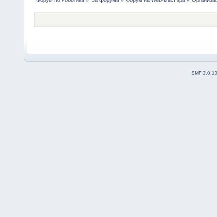
Форум по Роботика
»
За форума
»
Форум на Web-мастъра
»
Организа
SMF 2.0.1