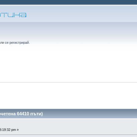
или
се регистрирай
.
четена 64410 пъти)
8:19:32 pm »