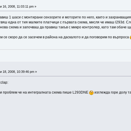
 16, 2008, 11:03:11 pm »
виш 1 шаси с монтирани сензорите и моторите по него, както и захранващия
отвяш една от тия малките платчици с първата схема, мисля че имаш l293d. 
 нова схема и започваш да правиш такъв с микро контролер, като там обаче
м се скоро да се засечем в района на даскалото и да поговорим по върпроса
 18, 2008, 10:39:46 pm »
clap:
 ли проблем че на интегралната схема пише L293DNE
изглежда горе долу та