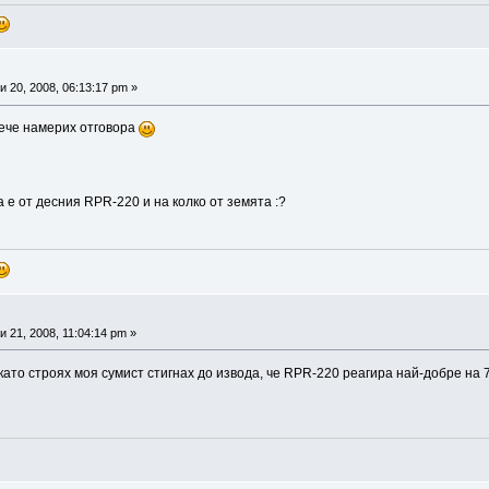
 20, 2008, 06:13:17 pm »
ече намерих отговора
а е от десния RPR-220 и на колко от земята :?
 21, 2008, 11:04:14 pm »
ато строях моя сумист стигнах до извода, че RPR-220 реагира най-добре на 7