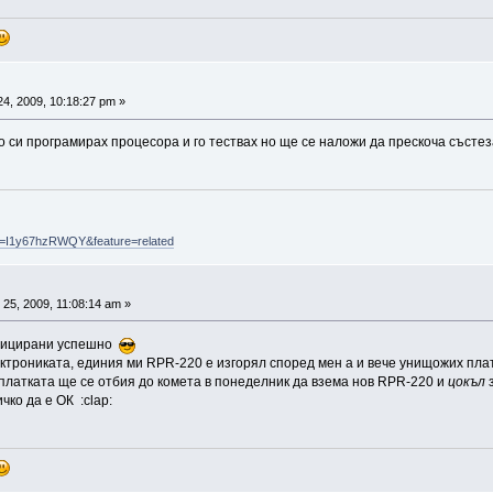
4, 2009, 10:18:27 pm »
о си програмирах процесора и го тествах но ще се наложи да прескоча съст
v=I1y67hzRWQY&feature=related
25, 2009, 11:08:14 am »
фицирани успешно
ктрониката, единия ми RPR-220 е изгорял според мен а и вече унищожих платк
платката ще се отбия до комета в понеделник да взема нов RPR-220 и
цокъл
з
чко да е ОК :clap: