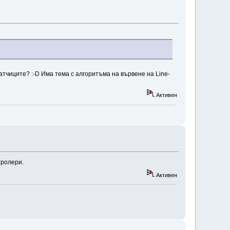
атчиците? :-D Има тема с алгоритъма на вървене на Line-
Активен
тролери.
Активен