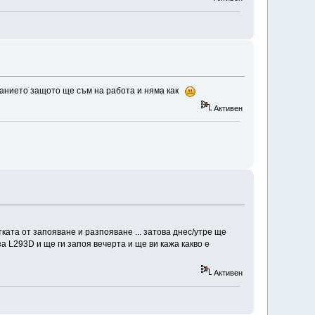
езанието защото ще съм на работа и няма как
Активен
ата от запояване и разпояване ... затова днес/утре ще
а L293D и ще ги запоя вечерта и ще ви кажа какво е
Активен