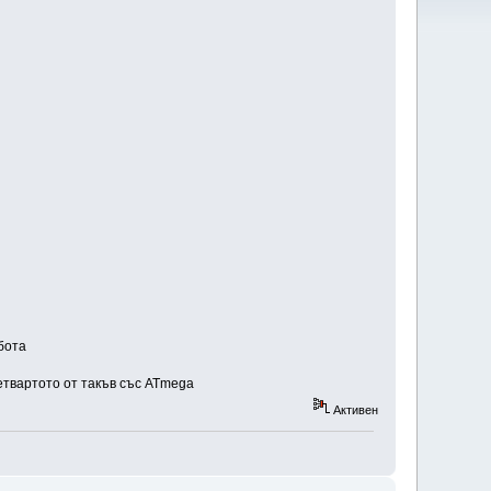
бота
четвартото от такъв със ATmega
Активен