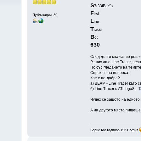
S
7r33tBoY's
F
irst
Публикации: 39
L
ine
T
racer
B
ot
630
След дълго мълчание реших
Реших да е Line Tracer, незн
Но със гледането на темите
Спрях се на въпроса:
Кое е по-добре?
а) BEAM - Line Tracer като
б) Line Tracer с ATmega8 -
Т
Чудех се защото на едното
А на другото място пишеше 
Борис Костадинов 19г. София