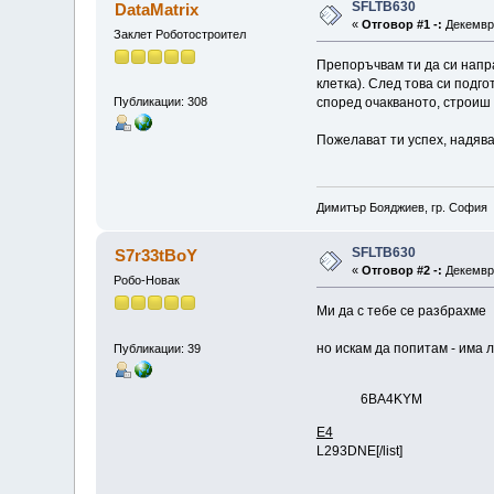
SFLTB630
DataMatrix
«
Отговор #1 -:
Декември
Заклет Роботостроител
Препоръчвам ти да си напра
клетка). След това си подг
според очакваното, строиш
Публикации: 308
Пожелават ти успех, надява
Димитър Бояджиев, гр. София
SFLTB630
S7r33tBoY
«
Отговор #2 -:
Декември
Робо-Новак
Ми да с тебе се разбрахме :
но искам да попитам - има
Публикации: 39
6BA4KYM
E4
L293DNE[/list]