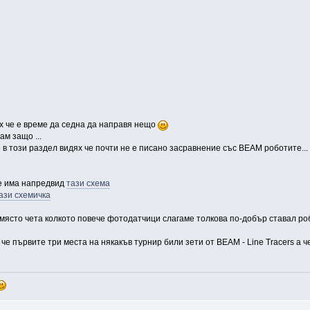
 че е време да седна да направя нещо
ам защо ...
 в този раздел видях че почти не е писано засравнение със BEAM роботите...
 се има напредвид
тази схема
ази схемичка
 място чета колкото повече фотодатчици слагаме толкова по-добър ставал ро
че първите три места на някакъв турнир били зети от BEAM - Line Tracers а 