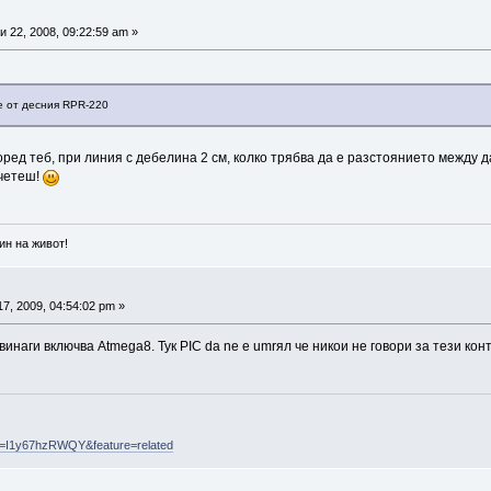
 22, 2008, 09:22:59 am »
 е от десния RPR-220
оред теб, при линия с дебелина 2 см, колко трябва да е разстоянието между д
очетеш!
ин на живот!
7, 2009, 04:54:02 pm »
винаги включва Atmega8. Тук PIC da ne e umrял че никои не говори за тези кон
v=I1y67hzRWQY&feature=related