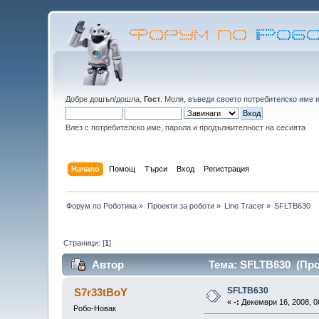
Добре дошъл/дошла,
Гост
. Моля,
въведи своето потребителско име
Влез с потребителско име, парола и продължителност на сесията
Начало
Помощ
Търси
Вход
Регистрация
Форум по Роботика
»
Проекти за роботи
»
Line Tracer
»
SFLTB630
Страници: [
1
]
Автор
Тема: SFLTB630 (Про
SFLTB630
S7r33tBoY
«
-:
Декември 16, 2008, 0
Робо-Новак