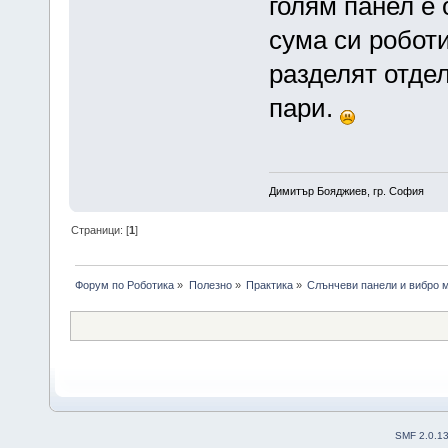
голям панел е о
сума си роботи
разделят отдел
пари.
Димитър Бояджиев, гр. София
Страници: [
1
]
Форум по Роботика
»
Полезно
»
Практика
»
Слънчеви панели и вибро м
SMF 2.0.1