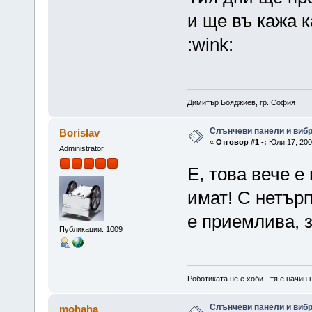
и ще въ кажа к
:wink:
Димитър Бояджиев, гр. София
Слънчеви панели и вибро
Borislav
«
Отговор #1 -:
Юли 17, 2007
Administrator
Е, това вече е
имат! С нетърп
е приемлива, 
Публикации: 1009
Роботиката не е хоби - тя е начин 
Слънчеви панели и вибро
mohaha