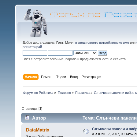
Добре дошъл/дошла,
Гост
. Моля,
въведи своето потребителско име
или
регистрирай
.
Влез с потребителско име, парола и продължителност на сесията
Начало
Помощ
Търси
Вход
Регистрация
Форум по Роботика
»
Полезно
»
Практика
»
Слънчеви панели и вибро м
Страници: [
1
]
Автор
Тема: Слънчеви панели 
Слънчеви панели и вибро
DataMatrix
«
-:
Юли 17, 2007, 09:14:57 a
Заклет Роботостроител