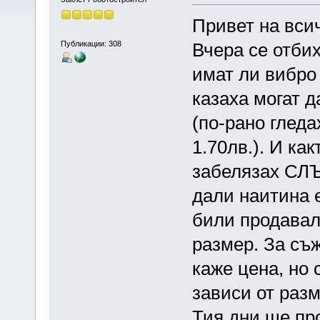
Привет на вси
Публикации: 308
Вчера се отби
имат ли вибро
казаха могат д
(по-рано гледа
1.70лв.). И ка
забелязах СЛ
дали наитина е
били продавал
размер. За съ
каже цена, но с
зависи от разм
Тия дни ще пр