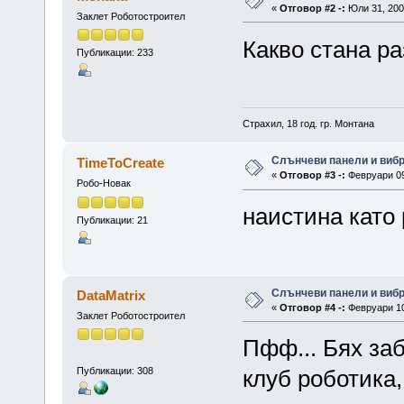
«
Отговор #2 -:
Юли 31, 2007
Заклет Роботостроител
Какво стана р
Публикации: 233
Страхил, 18 год. гр. Монтана
Слънчеви панели и вибро
TimeToCreate
«
Отговор #3 -:
Февруари 09,
Робо-Новак
наистина като
Публикации: 21
Слънчеви панели и вибро
DataMatrix
«
Отговор #4 -:
Февруари 10,
Заклет Роботостроител
Пфф... Бях за
Публикации: 308
клуб роботика,