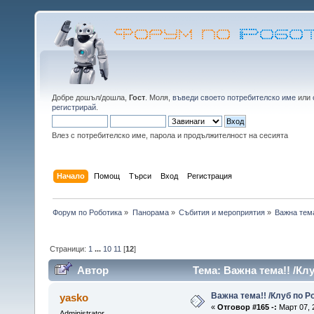
Добре дошъл/дошла,
Гост
. Моля,
въведи своето потребителско име
или
регистрирай
.
Влез с потребителско име, парола и продължителност на сесията
Начало
Помощ
Търси
Вход
Регистрация
Форум по Роботика
»
Панорама
»
Събития и мероприятия
»
Важна тема
Страници:
1
...
10
11
[
12
]
Автор
Тема: Важна тема!! /Кл
Важна тема!! /Клуб по Р
yasko
«
Отговор #165 -:
Март 07, 2
Administrator