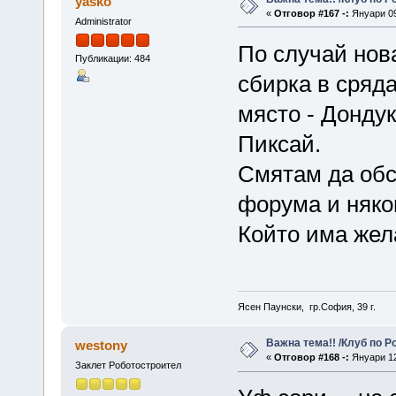
yasko
«
Отговор #167 -:
Януари 09
Administrator
По случай нов
Публикации: 484
сбирка в сряда
място - Дондук
Пиксай.
Смятам да обс
форума и няко
Който има жел
Ясен Паунски, гр.София, 39 г.
Важна тема!! /Клуб по Р
westony
«
Отговор #168 -:
Януари 12
Заклет Роботостроител