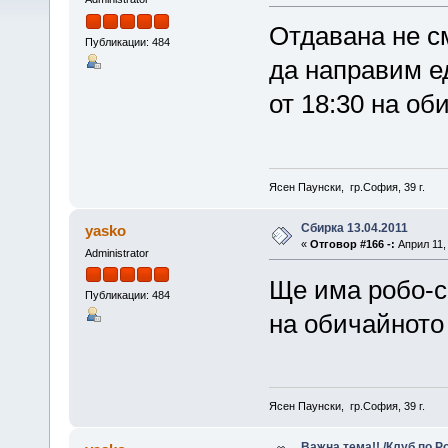
Отдавана не с
Публикации: 484
да направим ед
от 18:30 на оби
Ясен Паунски, гр.София, 39 г.
Сбирка 13.04.2011
yasko
«
Отговор #166 -:
Април 11, 
Administrator
Ще има робо-сб
Публикации: 484
на обичайното
Ясен Паунски, гр.София, 39 г.
Важна тема!! /Клуб по Р