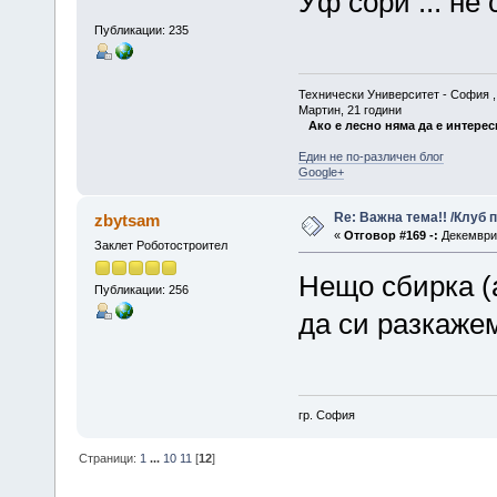
Уф сори ... не
Публикации: 235
Технически Университет - София , Ф
Мартин, 21 години
Ако е лесно няма да е интерес
Един не по-различен блог
Google+
Re: Важна тема!! /Клуб 
zbytsam
«
Отговор #169 -:
Декември 
Заклет Роботостроител
Нещо сбирка (а
Публикации: 256
да си разкажем
гр. София
Страници:
1
...
10
11
[
12
]