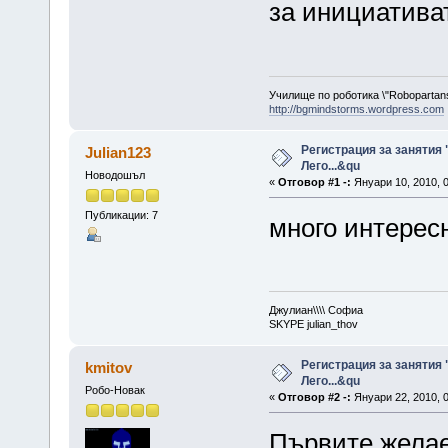
за инициатива
Училище по роботика \"Robopartans
http://bgmindstorms.wordpress.com
Регистрация за занятия 
Julian123
Лего...&qu
Новодошъл
«
Отговор #1 -:
Януари 10, 2010, 0
Публикации: 7
много интересн
Джулиан\\\\ Софиа
SKYPE julian_thov
Регистрация за занятия 
kmitov
Лего...&qu
Робо-Новак
«
Отговор #2 -:
Януари 22, 2010, 0
Първите желае