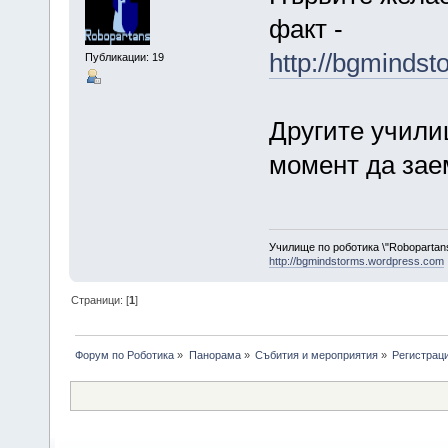
факт -
http://bgminds
Публикации: 19
Другите учили
момент да зае
Училище по роботика \"Robopartans
http://bgmindstorms.wordpress.com
Страници: [
1
]
Форум по Роботика
»
Панорама
»
Събития и мероприятия
»
Регистраци