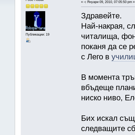
«
-:
Януари 09, 2010, 07:05:50 pm »
Здравейте.
Най-накрая, сл
читалища, фон
Публикации: 19
поканя да се р
с Лего в
училищ
В момента тръг
вбъдеще плани
ниско ниво, Ел
Бих искал също
следващите сб