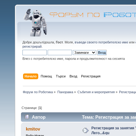
Добре дошъл/дошла,
Гост
. Моля,
въведи своето потребителско име
или
регистрирай
.
Влез с потребителско име, парола и продължителност на сесията
Начало
Помощ
Търси
Вход
Регистрация
Форум по Роботика
»
Панорама
»
Събития и мероприятия
»
Регистраци
Страници: [
1
]
Автор
Тема: Регистрация за за
пъти)
Регистрация за занятия 
kmitov
Лего...&qu
Робо-Новак