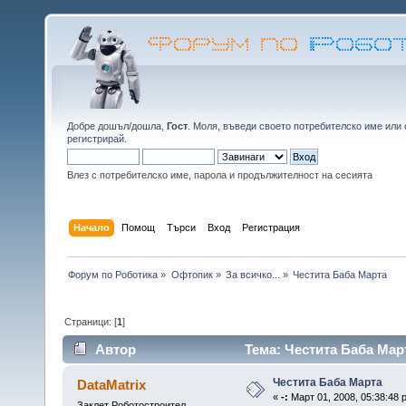
Добре дошъл/дошла,
Гост
. Моля,
въведи своето потребителско име
или
регистрирай
.
Влез с потребителско име, парола и продължителност на сесията
Начало
Помощ
Търси
Вход
Регистрация
Форум по Роботика
»
Офтопик
»
За всичко...
»
Честита Баба Марта
Страници: [
1
]
Автор
Тема: Честита Баба Мар
Честита Баба Марта
DataMatrix
«
-:
Март 01, 2008, 05:38:48 
Заклет Роботостроител