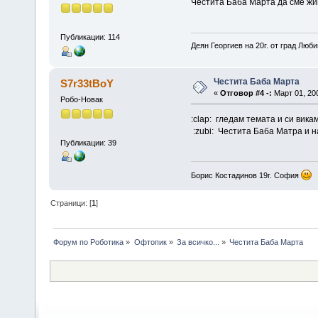
Честита Баба Марта да сме жив
Публикации: 114
Деян Георгиев на 20г. от град Люб
Честита Баба Марта
S7r33tBoY
«
Отговор #4 -:
Март 01, 200
Робо-Новак
:clap: гледам темата и си викам
:zubi: Честита Баба Матра и н
Публикации: 39
Борис Костадинов 19г. София
Страници: [
1
]
Форум по Роботика
»
Офтопик
»
За всичко...
»
Честита Баба Марта