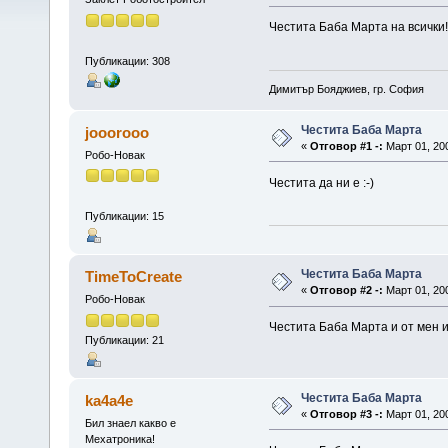
Честита Баба Марта на всички!
Публикации: 308
Димитър Бояджиев, гр. София
Честита Баба Марта
jooorooo
«
Отговор #1 -:
Март 01, 200
Робо-Новак
Честита да ни е :-)
Публикации: 15
Честита Баба Марта
TimeToCreate
«
Отговор #2 -:
Март 01, 200
Робо-Новак
Честита Баба Марта и от мен 
Публикации: 21
Честита Баба Марта
ka4a4e
«
Отговор #3 -:
Март 01, 200
Бил знаел какво е
Мехатроника!