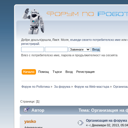
Добре дошъл/дошла,
Гост
. Моля,
въведи своето потребителско име
или
регистрирай
.
Влез с потребителско име, парола и продължителност на сесията
Начало
Помощ
Търси
Вход
Регистрация
Форум по Роботика
»
За форума
»
Форум на Web-мастъра
»
Организа
Страници: [
1
]
Автор
Тема: Организация на 
Организация на форума
yasko
«
-:
Декември 02, 2013, 05:04
Administrator