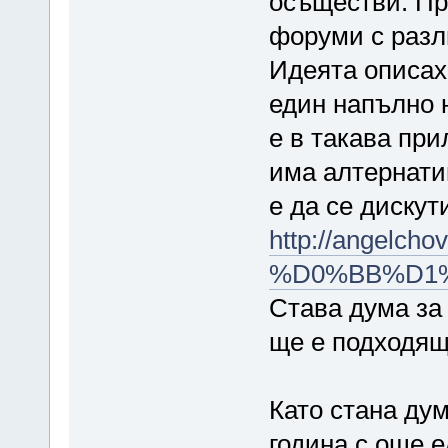
осъществи. Пр
форуми с разл
Идеята описах
един напълно 
е в такава при
има алтернати
е да се дискути
http://angelcho
%D0%BB%D1
Става дума за
ще е подходящ
Като стана дум
година с още е