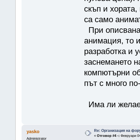
скъп и хората,
са само анима
При описванат
анимация, то 
разработка и 
заснемането на
компютърни об
път с много п
Има ли желаещ
Re: Организация на фор
yasko
«
Отговор #4 -:
Февруари 04,
Administrator