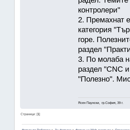
контролери"
2. Премахнат е
категория "Тъ
горе. Полезнит
раздел "Практ
3. По молаба н
раздел "CNC и
"Полезно". Мис
Ясен Паунски, гр.София, 39 г.
Страници: [
1
]