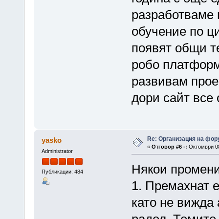
разработваме п
обучение по ц
появят общи т
робо платформ
развивам проек
дори сайт все 
Re: Организация на фор
yasko
«
Отговор #6 -:
Октомври 08,
Administrator
Някои промени
Публикации: 484
1. Премахнат 
като не вижда 
радел. Темите