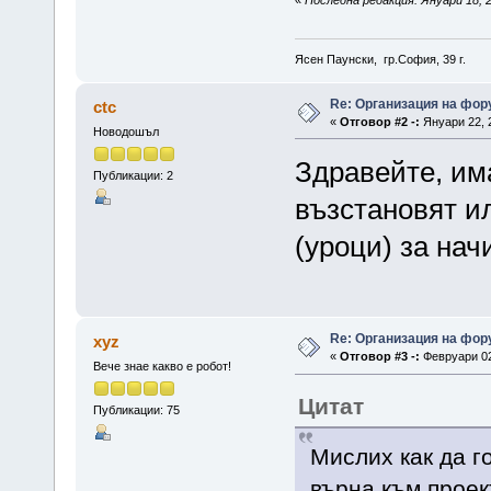
Ясен Паунски, гр.София, 39 г.
Re: Организация на фор
ctc
«
Отговор #2 -:
Януари 22, 2
Новодошъл
Здравейте, им
Публикации: 2
възстановят и
(уроци) за на
Re: Организация на фор
xyz
«
Отговор #3 -:
Февруари 02,
Вече знае какво е робот!
Цитат
Публикации: 75
Мислих как да г
върна към проек