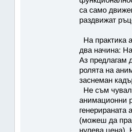
функционалнос
са само движещ
раздвижат ръце,
На практика а
два начина: Н
Аз предлагам д
ролята на ани
заснеман кадъ
Не съм чувал 
анимационни р
генерираната 
(можеш да пра
нулева цена). 