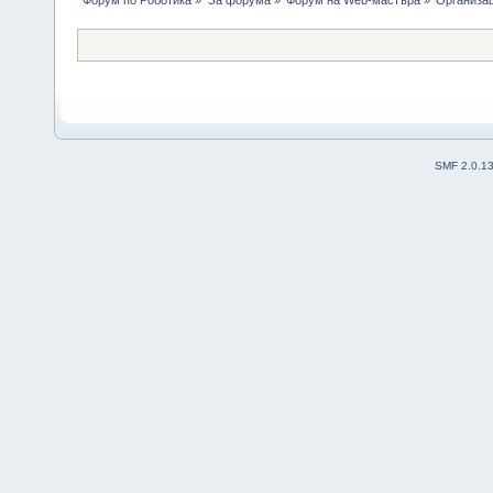
Форум по Роботика
»
За форума
»
Форум на Web-мастъра
»
Организа
SMF 2.0.1