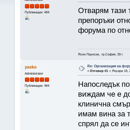
Отварям тази 
Публикации: 484
препоръки отн
форума по отн
Ясен Паунски, гр.София, 39 г.
Re: Организация на фор
yasko
«
Отговор #1 -:
Януари 18, 2
Administrator
Напоследък по
Публикации: 484
виждам че е д
клинична смър
имам вина за 
спрял да се ин