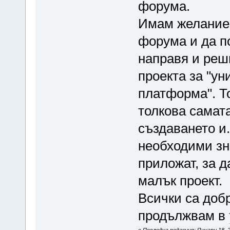
форума.
Имам желание 
форума и да п
направя и реш
проекта за "у
платформа". То
толкова самат
създаването и
необходими зн
приложат, за д
малък проект.
Всички са доб
продължвам в
«
Последна редакция: Януари 18, 2