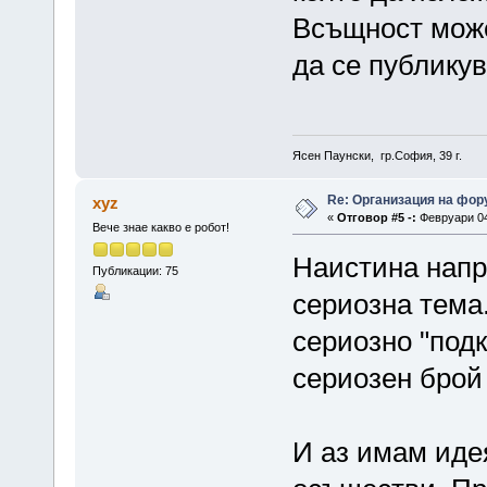
Всъщност може
да се публикув
Ясен Паунски, гр.София, 39 г.
Re: Организация на фор
xyz
«
Отговор #5 -:
Февруари 04,
Вече знае какво е робот!
Наистина напр
Публикации: 75
сериозна тема.
сериозно "подк
сериозен брой
И аз имам иде