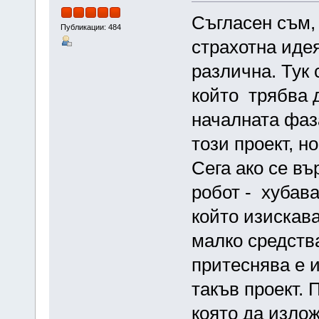
Съгласен съм,
Публикации: 484
страхотна идея
различна. Тук 
който трябва д
началната фаз
този проект, но
Сега ако се в
робот - хубава
който изискава
малко средства
притеснява е 
такъв проект.
която да излож