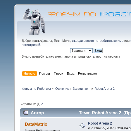
Добре дошъл/дошла,
Гост
. Моля,
въведи своето потребителско име
или
регистрирай
.
Влез с потребителско име, парола и продължителност на сесията
Начало
Помощ
Търси
Вход
Регистрация
Форум по Роботика
»
Офтопик
»
За всичко...
»
Robot Arena 2
Страници: [
1
]
2
Автор
Тема: Robot Arena 2 (Пр
Robot Arena 2
DataMatrix
«
-:
Юни 25, 2007, 03:04:04 p
Заклет Роботостроител