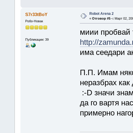
Robot Arena 2
S7r33tBoY
«
Отговор #5 -:
Март 02, 200
Робо-Новак
миии пробвай т
Публикации: 39
http://zamunda.
има сеедари а
П.П. Имам няко
неразбрах как
:-D значи знам
да го вартя на
примерно наго