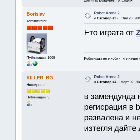
Димитър Бояджиев, гр. София
Robot Arena 2
Borislav
«
Отговор #3 -:
Юни 26, 2007
Administrator
Ето играта от
Публикации: 1009
Роботиката не е хоби - тя е начин 
Robot Arena 2
KILLER_BG
«
Отговор #4 -:
Март 02, 200
Новодошъл
в замендунда 
Публикации: 3
регисрация в b
развалена и не
изтегля дайте 