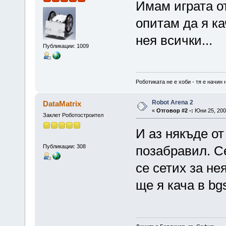
Имам играта от
опитам да я ка
нея всички...
Публикации: 1009
Роботиката не е хоби - тя е начин 
Robot Arena 2
DataMatrix
«
Отговор #2 -:
Юни 25, 2007
Заклет Роботостроител
И аз някъде от
Публикации: 308
позабравил. С
се сетих за не
ще я кача в bg