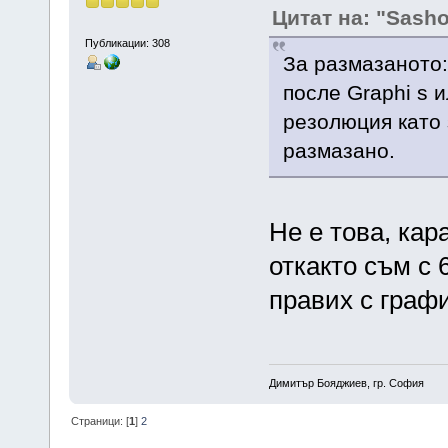
Цитат на: "Sash
Публикации: 308
За размазаното:
после Graphi s 
резолюция като 
размазано.
Не е това, кар
откакто съм с 
правих с графи
Димитър Бояджиев, гр. София
Страници: [
1
]
2