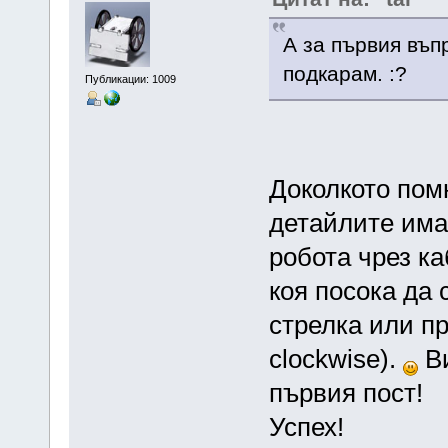
А за първия въп
подкарам. :?
Публикации: 1009
Доколкото помн
детайлите има
робота чрез ка
коя посока да 
стрелка или пр
clockwise).
Ви
първия пост!
Успех!