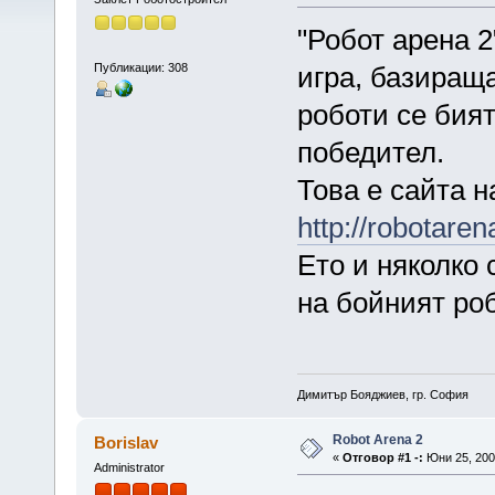
"Робот арена 
Публикации: 308
игра, базираща
роботи се бият
победител.
Това е сайта н
http://robotare
Ето и няколко 
на бойният роб
Димитър Бояджиев, гр. София
Robot Arena 2
Borislav
«
Отговор #1 -:
Юни 25, 2007
Administrator