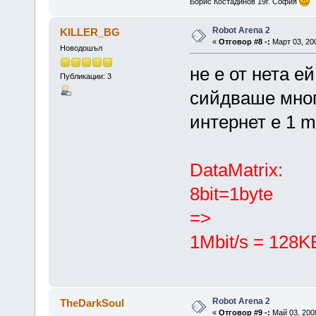
Борис Костадинов 19г. София
Robot Arena 2
KILLER_BG
«
Отговор #8 -:
Март 03, 200
Новодошъл
не е от нета е
Публикации: 3
сийдваше много
интернет е 1 m
DataMatrix:
8bit=1byte
=>
1Mbit/s = 128K
Robot Arena 2
TheDarkSoul
«
Отговор #9 -:
Май 03, 2008