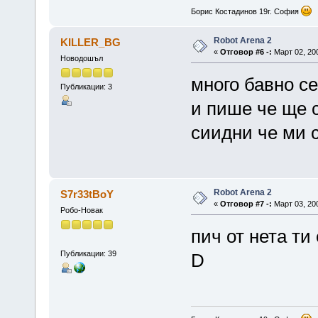
Борис Костадинов 19г. София
Robot Arena 2
KILLER_BG
«
Отговор #6 -:
Март 02, 200
Новодошъл
много бавно се
Публикации: 3
и пише че ще с
сиидни че ми 
Robot Arena 2
S7r33tBoY
«
Отговор #7 -:
Март 03, 200
Робо-Новак
пич от нета ти
Публикации: 39
D