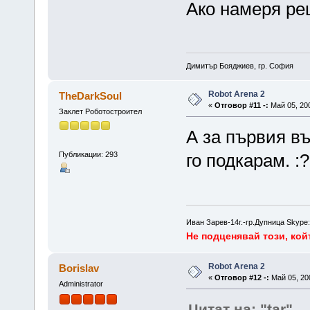
Ако намеря ре
Димитър Бояджиев, гр. София
Robot Arena 2
TheDarkSoul
«
Отговор #11 -:
Май 05, 200
Заклет Роботостроител
А за първия в
Публикации: 293
го подкарам. :?
Иван Зарев-14г.-гр.Дупница Skype:
Не подценявай този, койт
Robot Arena 2
Borislav
«
Отговор #12 -:
Май 05, 200
Administrator
Цитат на: "tar"