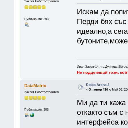
Заклет Роботостроител
Искам да попи
Публикации: 293
Перди бях със
идеално,а сега
бутоните,може
Иван Зарев-14г.-гр.Дупница Skype:
Не подценявай този, койт
Robot Arena 2
DataMatrix
«
Отговор #10 -:
Май 05, 200
Заклет Роботостроител
Ми да ти кажа 
Публикации: 308
откакто съм с 
интерфейса кое