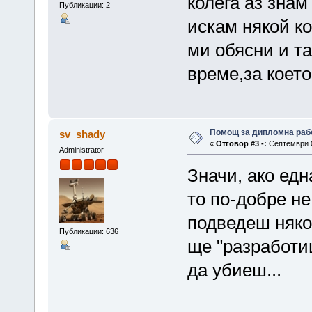
колега аз знам
Публикации: 2
искам някой ко
ми обясни и т
време,за което
Помощ за дипломна раб
sv_shady
«
Отговор #3 -:
Септември 0
Administrator
Значи, ако ед
то по-добре н
подведеш няко
Публикации: 636
ще "разработи
да убиеш...