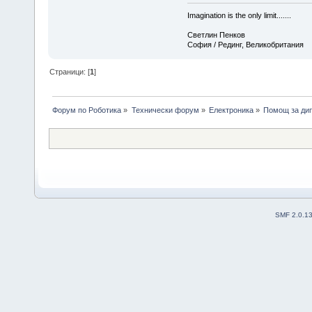
Imagination is the only limit.......
Светлин Пенков
София / Рединг, Великобритания
Страници: [
1
]
Форум по Роботика
»
Технически форум
»
Електроника
»
Помощ за дип
SMF 2.0.1