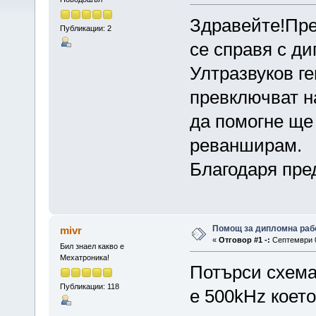
Здравейте!Пре
Публикации: 2
се справя с д
Ултразвуков ге
превключват н
да помогне ще
реванширам.
Благодаря пре
Помощ за дипломна раб
mivr
«
Отговор #1 -:
Септември 0
Бил знаел какво е
Мехатроника!
Потърси схема
Публикации: 118
е 500kHz което