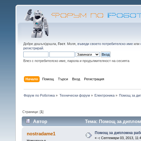
Добре дошъл/дошла,
Гост
. Моля,
въведи своето потребителско име
или
регистрирай
.
Влез с потребителско име, парола и продължителност на сесията
Начало
Помощ
Търси
Вход
Регистрация
Форум по Роботика
»
Технически форум
»
Електроника
»
Помощ за дип
Страници: [
1
]
Автор
Тема: Помощ за дипломн
Помощ за дипломна раб
nostradame1
«
-:
Септември 03, 2013, 11:
Новодошъл