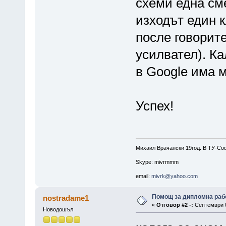
схеми една см
изходът един к
после говорите
усилвател). К
в Google има м
Успех!
Михаил Врачaнски 19год. В ТУ-Со
Skype: mivrmmm
email:
mivrk@yahoo.com
Помощ за дипломна раб
nostradame1
«
Отговор #2 -:
Септември 0
Новодошъл