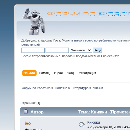
Добре дошъл/дошла,
Гост
. Моля,
въведи своето потребителско име
или
регистрирай
.
Влез с потребителско име, парола и продължителност на сесията
Начало
Помощ
Търси
Вход
Регистрация
Форум по Роботика
»
Полезно
»
Литература
»
Книжки
Страници: [
1
]
Автор
Тема: Книжки (Прочетен
Книжки
ivo
«
-:
Декември 10, 2008, 04:47
Новодошъл