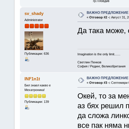
гр.Пловдив
ВАЖНО ПРЕДЛОЖЕНИЕ
sv_shady
«
Отговор #2 -:
Август 31, 2
Administrator
Да така може,
Публикации: 636
Imagination is the only limit.......
Светлин Пенков
София / Рединг, Великобритания
ВАЖНО ПРЕДЛОЖЕНИЕ
INF1n1t
«
Отговор #3 -:
Септември 0
Бил знаел какво е
Мехатроника!
Окей, то за ме
Публикации: 139
аз бях решил 
да сложа линко
все пак няма н