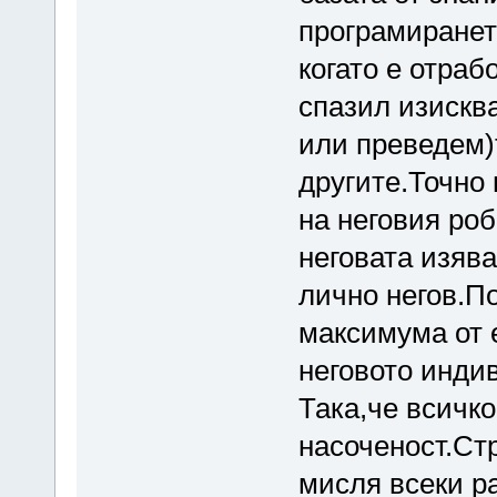
програмиранет
когато е отраб
спазил изискв
или преведем)
другите.Точно 
на неговия роб
неговата изяв
лично негов.П
максимума от 
неговото инди
Така,че всичко
насоченост.Ст
мисля всеки ра