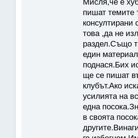
Мисля,че е хуб
пишат темите 
консултирани с
това ,да не из
раздел.Също т
един материал 
поднася.Бих и
ще се пишат в
клубът.Ако ис
усилията на в
една посока.Зн
в своята посок
другите.Винаг