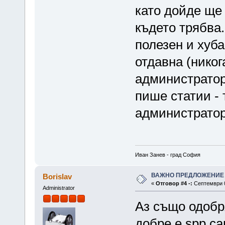
като дойде ще 
където трябва.
полезен и хуба
отдавна (никог
администратора
пише статии - 
администрато
Иван Занев - град София
ВАЖНО ПРЕДЛОЖЕНИЕ
Borislav
«
Отговор #4 -:
Септември 0
Administrator
Аз също одобр
добре е spp са