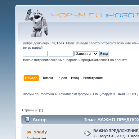
Добре дошъл/дошла,
Гост
. Моля,
въведи своето потребителско име
или
регистрирай
.
Влез с потребителско име, парола и продължителност на сесията
Начало
Помощ
Търси
Вход
Регистрация
Форум по Роботика
»
Технически форум
»
Общ форум
»
ВАЖНО ПРЕ
Страници: [
1
]
Автор
Тема: ВАЖНО ПРЕДЛОЖЕ
ВАЖНО ПРЕДЛОЖЕНИЕ
sv_shady
«
-:
Август 31, 2007, 11:16:29
Administrator