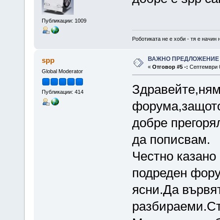
Публикации: 1009
Роботиката не е хоби - тя е начин 
ВАЖНО ПРЕДЛОЖЕНИЕ
spp
«
Отговор #5 -:
Септември 0
Global Moderator
Здравейте,ням
Публикации: 414
форума,защото
добре прегорял
да пописвам.
Честно казано 
подреден фору
ясни.Да вървят
разбираеми.Ст