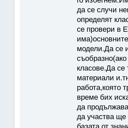
го избегнем.И
да се случи не
определят кла
се провери в Е
има)основните
модели.Да се 
съобразно(ако
класове.Да се
материали и.тн
работа,която 
време бих иск
да продължават
да участва ще
базата от знан