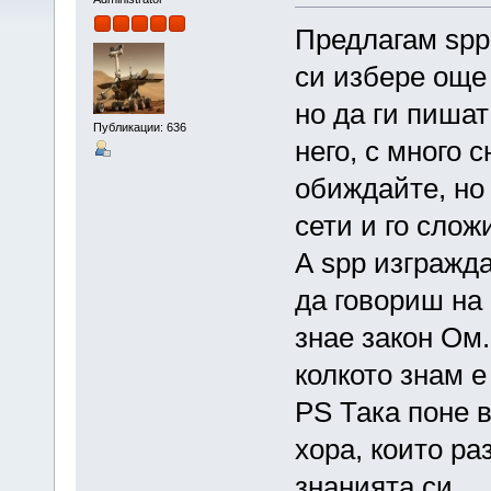
Предлагам spp 
си избере още 
но да ги пишат
Публикации: 636
него, с много 
обиждайте, но 
сети и го слож
А spp изгражд
да говориш на 
знае закон Ом.
колкото знам е
PS Така поне в
хора, които ра
знанията си.