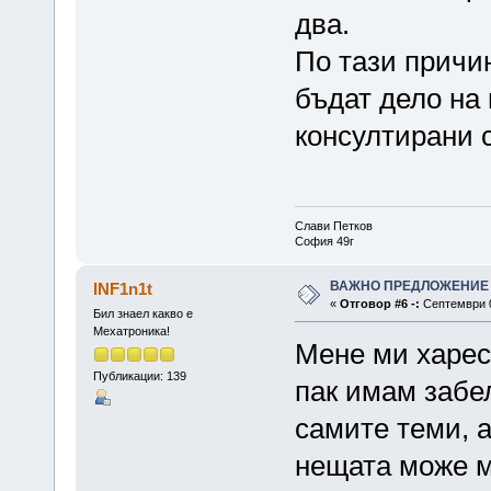
два.
По тази причи
бъдат дело на
консултирани с
Слави Петков
София 49г
ВАЖНО ПРЕДЛОЖЕНИЕ
INF1n1t
«
Отговор #6 -:
Септември 01
Бил знаел какво е
Мехатроника!
Мене ми харесв
Публикации: 139
пак имам забе
самите теми, 
нещата може м