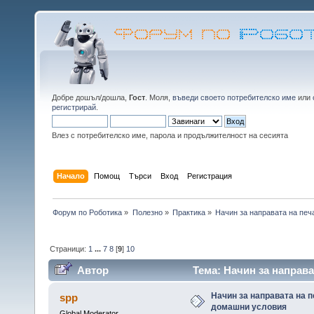
Добре дошъл/дошла,
Гост
. Моля,
въведи своето потребителско име
или
регистрирай
.
Влез с потребителско име, парола и продължителност на сесията
Начало
Помощ
Търси
Вход
Регистрация
Форум по Роботика
»
Полезно
»
Практика
»
Начин за направата на печ
Страници:
1
...
7
8
[
9
]
10
Автор
Тема: Начин за направа
пъти)
Начин за направата на п
spp
домашни условия
Global Moderator