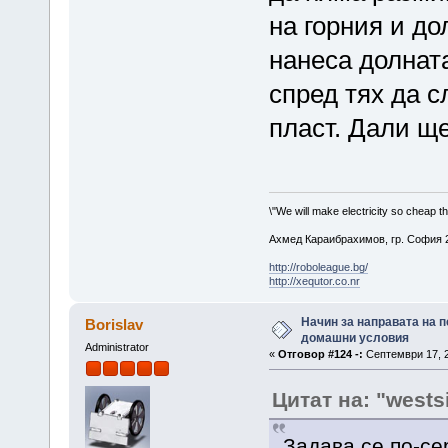
на горния и до
нанеса долната
спред тях да с
пласт. Дали ще
\"We will make electricity so cheap t
Ахмед Караибрахимов, гр. София 2
http://roboleague.bg/
http://xequtor.co.nr
Начин за направата на п
Borislav
домашни условия
Administrator
«
Отговор #124 -:
Септември 17, 2
Цитат на: "wests
Задава се по-се