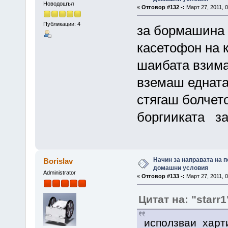
Новодошъл
«
Отговор #132 -:
Март 27, 2011, 0
Публикации: 4
за бормашина 
касетофон на 
шаибата взима
вземаш едната
стягаш болчето
боргииката за
Начин за направата на п
Borislav
домашни условия
Administrator
«
Отговор #133 -:
Март 27, 2011, 0
Цитат на: "starr1
исползваи харт