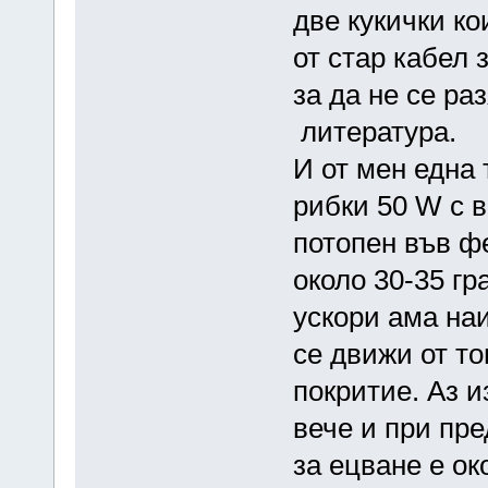
две кукички ко
от стар кабел 
за да не се ра
литература.
И от мен една 
рибки 50 W с в
потопен във ф
около 30-35 гр
ускори ама на
се движи от т
покритие. Аз 
вече и при пр
за ецване е ок