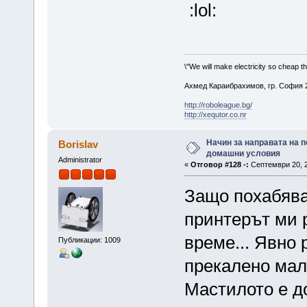
:lol:
\"We will make electricity so cheap t
Ахмед Караибрахимов, гр. София 2
http://roboleague.bg/
http://xequtor.co.nr
Начин за направата на п
Borislav
домашни условия
Administrator
«
Отговор #128 -:
Септември 20, 2
Защо похабява
принтерът ми 
време... Явно
Публикации: 1009
прекалено мал
Мастилото е д