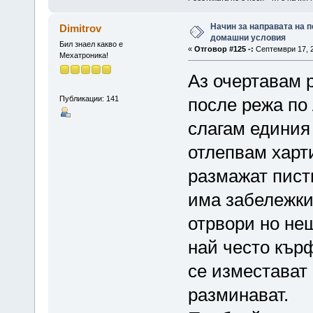
Начин за направата на п
Dimitrov
домашни условия
Бил знаел какво е
«
Отговор #125 -:
Септември 17, 2
Мехатроника!
Аз очертавам р
Публикации: 141
после режа по
слагам единия 
отлепвам харти
размажат писти
има забележки
отрвори но не
най често кърф
се изместават 
разминават.