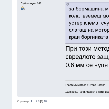
Публикации: 141
за бормашина м
кола вземеш мо
устер клема счу
слагаш на мотор
краи боргииката
При този мето
свредлото защ
0.6 мм се чупя
Георги Димитров / Стара Загора
Да пишеш на български с латиница 
Страници:
1
...
7
8
[
9
]
10