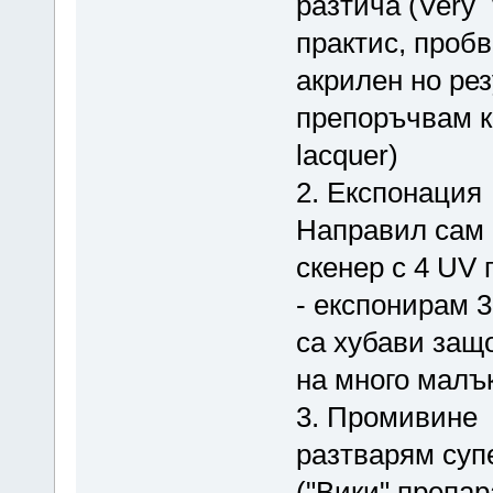
разтича (Very W
практис, пробв
акрилен но ре
препоръчвам ко
lacquer)
2. Експонация
Направил сам 
скенер с 4 UV
- експонирам 3
са хубави защ
на много малъ
3. Промивине
разтварям суп
("Вики" пpепар