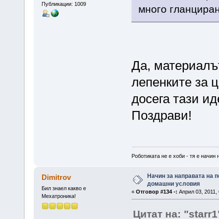
Публикации: 1009
много гланциран
Да, материалът
лепенките за ц
досега тази ид
Поздрави!
Роботиката не е хоби - тя е начин 
Начин за направата на п
Dimitrov
домашни условия
Бил знаел какво е
«
Отговор #134 -:
Април 03, 2011, 
Мехатроника!
Цитат на: "starr1