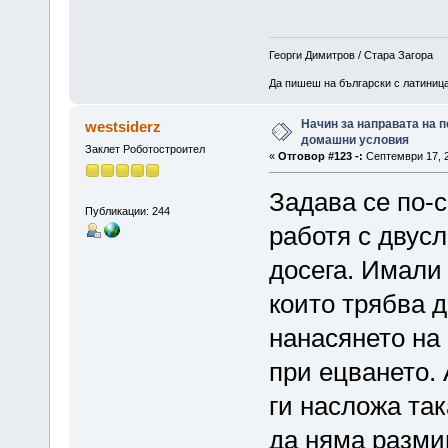
Георги Димитров / Стара Загора
Да пишеш на български с латиница 
Начин за направата на п
westsiderz
домашни условия
Заклет Роботостроител
«
Отговор #123 -:
Септември 17, 2
Задава се по-с
Публикации: 244
работя с двусл
досега. Имали
които трябва 
нанасянето на
при ецването. 
ги насложа так
да няма разми