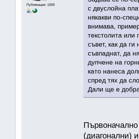
Публикации: 1009
с двуслойна пла
някакви по-спец
внимава, пример
текстолита или 
съвет, как да ги
съвпаднат, да н
дупчене на горн
като нанеса дол
спред тях да сл
Дали ще е добра
Първоначално 
(диагонални) и