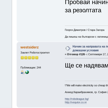
Пробвай начин
за резолтата
Георги Димитров / Стара Загора
Да пишеш на български с латиница 
Начин за направата на п
westsiderz
домашни условия
Заклет Роботостроител
«
Отговор #126 -:
Септември 17, 2
Ще се надявам 
Публикации: 244
\"We will make electricity so cheap t
Ахмед Караибрахимов, гр. София 2
http://roboleague.bg/
http://xequtor.co.nr