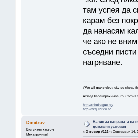
там успея да с
карам без пок
да нанасям кал
че ако не вни
съседни писти
нагряване.
\"We will make electricity so cheap t
Ахмед Караибрахимов, гр. София 2
http://roboleague.bg/
http://xequtor.co.nr
Начин за направата на п
Dimitrov
домашни условия
Бил знаел какво е
«
Отговор #122 -:
Септември 14, 2
Мехатроника!