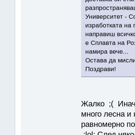
разпространяваш
Университет - С
изработката на 
направиш всичко
е Сплавта на Ро
намира вече...
Остава да мисли
Поздрави!
Жалко ;( Иначе
много лесна и 
равномерно пок
:lol: След няк