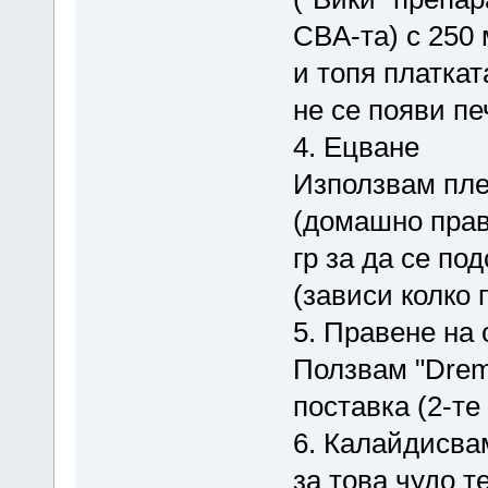
CBA-та) с 250
и топя платкат
не се появи пе
4. Ецване
Използвам пле
(домашно прав
гр за да се по
(зависи колко 
5. Правене на 
Ползвам "Drem
поставка (2-те
6. Калайдисва
за това чудо т