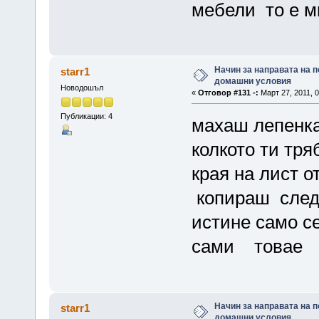
мебели то е м
Начин за направата на п
starr1
домашни условия
Новодошъл
«
Отговор #131 -:
Март 27, 2011, 0
Публикации: 4
махаш лепенка
колкото ти тря
края на лист 
копираш след 
истине само с
сами товае
Начин за направата на п
starr1
домашни условия