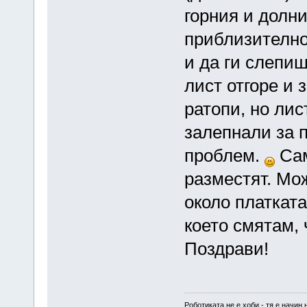
горния и долн
приблизително 
и да ги слепиш
лист отгоре и 
ратопи, но лис
залепнали за 
проблем.
Сам
разместят. Мож
около платката
което смятам, 
Поздрави!
Роботиката не е хоби - тя е начин 