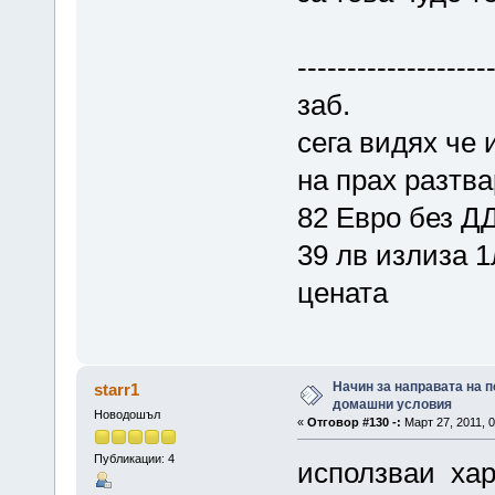
-------------------
заб.
сега видях че 
на прах разтва
82 Евро без ДД
39 лв излиза 
цената
Начин за направата на п
starr1
домашни условия
Новодошъл
«
Отговор #130 -:
Март 27, 2011, 0
Публикации: 4
исползваи хар