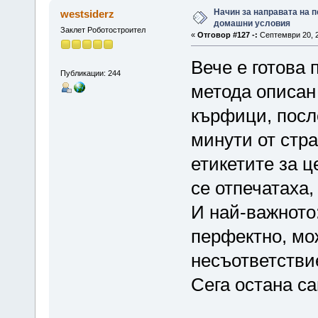
Начин за направата на п
westsiderz
домашни условия
Заклет Роботостроител
«
Отговор #127 -:
Септември 20, 2
Вече е готова 
Публикации: 244
метода описан 
кърфици, после
минути от стра
етикетите за ц
се отпечатаха,
И най-важното
перфектно, мо
несъответстви
Сега остана с