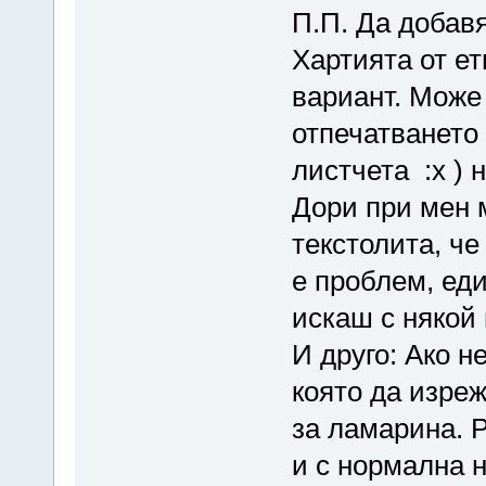
П.П. Да добавя
Хартията от ет
вариант. Може
отпечатването 
листчета :x ) 
Дори при мен 
текстолита, че
е проблем, еди
искаш с някой
И друго: Ако 
която да изре
за ламарина. 
и с нормална н