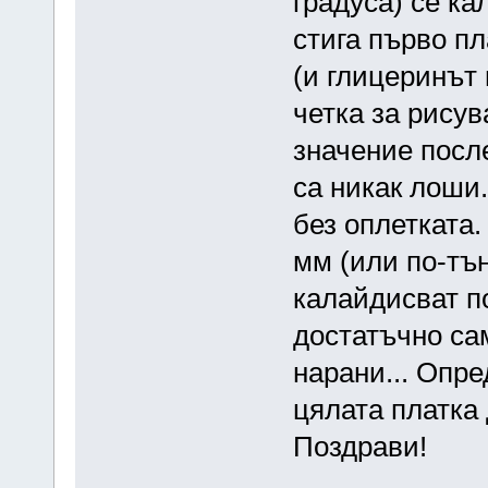
градуса) се ка
стига първо п
(и глицеринът 
четка за рисув
значение после
са никак лоши.
без оплетката
мм (или по-тъ
калайдисват по
достатъчно сам
нарани... Опре
цялата платка 
Поздрави!