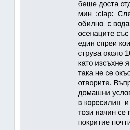
беше доста от
мин :clap: Сл
обилно с вода
осенаците със
един спреи ко
струва около 1
като изсъхне 
така не се окъ
отворите. Въп
домашни услов
в коресилин и 
този начин се 
покритие поч