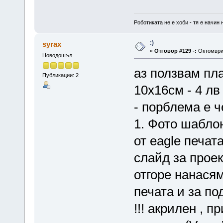
Роботиката не е хоби - тя е начин 
:)
syrax
«
Отговор #129 -:
Октомври 
Новодошъл
аз ползвам пла
Публикации: 2
10х16см - 4 лв
- порблема е ч
1. Фото шаблон
от eagle печат
слайд за прое
отгоре нанасям
печата и за по
!!! акрилен , п