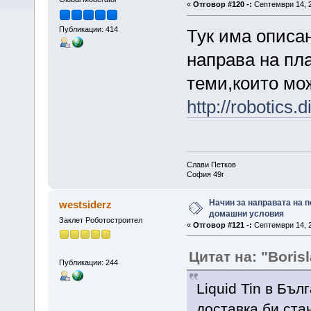
«
Отговор #120 -:
Септември 14, 2
Публикации: 414
Тук има описа
направа на пл
теми,които мож
http://robotics
Слави Петков
София 49г
Начин за направата на п
westsiderz
домашни условия
Заклет Роботостроител
«
Отговор #121 -:
Септември 14, 2
Цитат на: "Boris
Публикации: 244
Liquid Tin в Бъ
доставка би ста