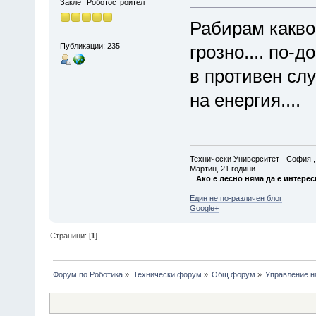
Заклет Роботостроител
Рабирам какво
Публикации: 235
грозно.... по-
в противен сл
на енергия....
Технически Университет - София , Ф
Мартин, 21 години
Ако е лесно няма да е интерес
Един не по-различен блог
Google+
Страници: [
1
]
Форум по Роботика
»
Технически форум
»
Общ форум
»
Управление н