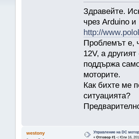
Здравейте. Ис
чрез Arduino и
http://www.polo
Проблемът е, 
12V, а другият
поддържа само
моторите.
Как бихте ме п
ситуацията?
Предварително
Управление на DC мото
westony
«
Отговор #1 -:
Юли 16, 2012