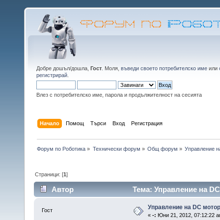
Добре дошъл/дошла,
Гост
. Моля,
въведи своето потребителско име
или
регистрирай
.
Влез с потребителско име, парола и продължителност на сесията
Начало
Помощ
Търси
Вход
Регистрация
Форум по Роботика
»
Технически форум
»
Общ форум
»
Управление н
Страници: [
1
]
Автор
Тема: Управление на DC
Управление на DC мото
Гост
«
-:
Юни 21, 2012, 07:12:22 a