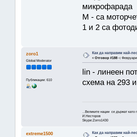
микрофарада
М - са моторче
1 и 2 са фотод
Как да направим най-ле
zoro1
«
Отговор #188 -:
Февруари 
Global Moderator
lin - линеен п
схема на 293 
Публикации: 610
...Великите нации се държат като г
И.Несторов
Skype:Zorro1430
Как да направим най-ле
extreme1500