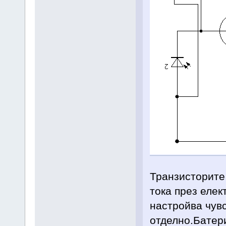
Транзисторите 
тока през елек
настройва чувс
отделно.Батери