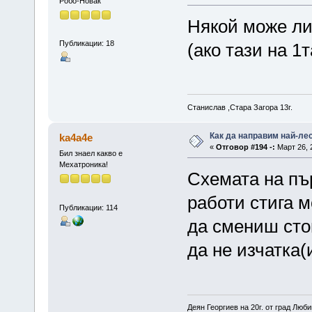
Робо-Новак
Някой може ли
Публикации: 18
(ако тази на 1
Станислав ,Стара Загора 13г.
Как да направим най-ле
ka4a4e
«
Отговор #194 -:
Март 26, 2
Бил знаел какво е
Мехатроника!
Схемата на пъ
работи стига 
Публикации: 114
да смениш стои
да не изчатка(
Деян Георгиев на 20г. от град Люб