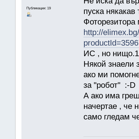
Не иска да вър
Публикации: 19
пуска някакав 
Фоторезитора 
http://elimex.b
productId=3596
ИС , но нищо.1
Някой знаели 
ако ми помогн
за "робот" :-D
А ако има греш
начертае , че 
само гледам че