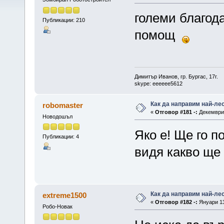
големи благода
Публикации: 210
помощ
Димитър Иванов, гр. Бургас, 17г.
skype: eeeeee5612
Как да направим най-ле
robomaster
«
Отговор #181 -:
Декември 
Новодошъл
Яко е! Ще го п
Публикации: 4
видя какво ще
Как да направим най-ле
extreme1500
«
Отговор #182 -:
Януари 13
Робо-Новак