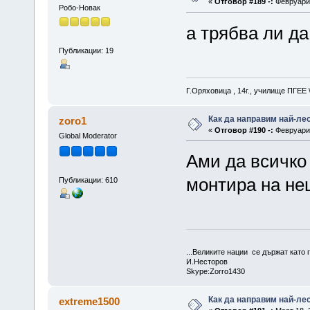
«
Отговор #189 -:
Февруари 
Робо-Новак
а трябва ли д
Публикации: 19
Г.Оряховица , 14г., училище ПГЕЕ
Как да направим най-ле
zoro1
«
Отговор #190 -:
Февруари 
Global Moderator
Ами да всичко
монтира на не
Публикации: 610
...Великите нации се държат като г
И.Несторов
Skype:Zorro1430
Как да направим най-ле
extreme1500