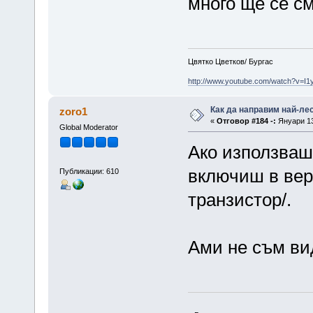
много ще се см
Цвятко Цветков/ Бургас
http://www.youtube.com/watch?v=I
Как да направим най-ле
zoro1
«
Отговор #184 -:
Януари 13
Global Moderator
Ако използваш
включиш в вер
Публикации: 610
транзистор/.
Ами не съм ви