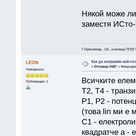
Някой може ли 
заместя ИСто-
Г.Оряховица , 14г., училище ПГЕЕ
Как да направим най-ле
LEON
«
Отговор #187 -:
Февруари 
Новодошъл
Всичките елеме
Публикации: 1
T2, T4 - транз
P1, P2 - поте
(това lin ми е
С1 - електроли
квадратче а - 