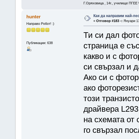
Г.Оряховица , 14г., училище ПГЕЕ
Как да направим най-ле
hunter
«
Отговор #183 -:
Януари 13
Направо Робот! :)
Ти си дал фот
Публикации: 638
страница е със
какво и с фото
си свързал и 
Ако си с фотор
ако фоторезис
този транзисто
драйвера L293
на схемата от 
го свързал по