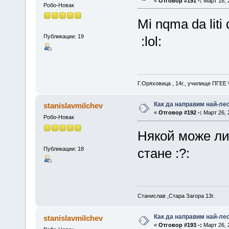
«
Отговор #191 -:
Март 18, 2
Робо-Новак
Mi nqma da liti
Публикации: 19
:lol:
Г.Оряховица , 14г., училище ПГЕЕ
Как да направим най-ле
stanislavmilchev
«
Отговор #192 -:
Март 26, 2
Робо-Новак
Някой може ли
Публикации: 18
стане :?:
Станислав ,Стара Загора 13г.
Как да направим най-ле
stanislavmilchev
«
Отговор #193 -:
Март 26, 2