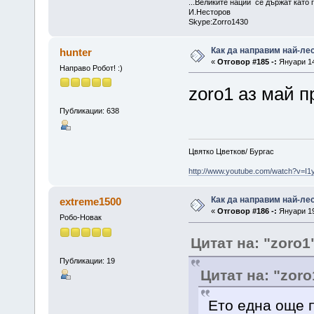
...Великите нации се държат като г
И.Несторов
Skype:Zorro1430
Как да направим най-ле
hunter
«
Отговор #185 -:
Януари 14
Направо Робот! :)
zoro1 аз май 
Публикации: 638
Цвятко Цветков/ Бургас
http://www.youtube.com/watch?v=I
Как да направим най-ле
extreme1500
«
Отговор #186 -:
Януари 19
Робо-Новак
Цитат на: "zoro1
Публикации: 19
Цитат на: "zoro
Ето една още 