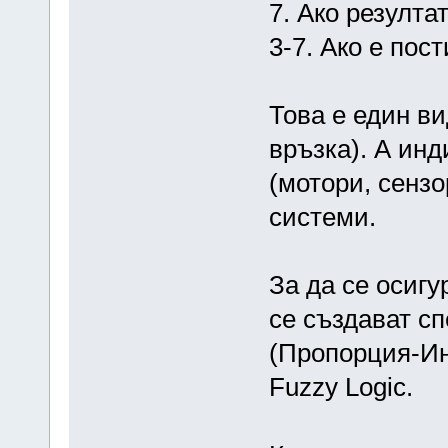
7. Ако резулта
3-7. Ако е пос
Това е един ви
връзка). А ин
(мотори, сенз
системи.
За да се осигу
се създават с
(Пропорция-Ин
Fuzzy Logic.