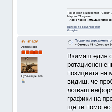
Технически Университет - София , Ф
Мартин, 21 години
Ако е лесно няма да е интерес
Един не по-различен блог
Google+
Теория на управлението
sv_shady
«
Отговор #6 -:
Декември 14,
Administrator
Взимаш един о
ротационен ен
позицията на м
Публикации: 636
видиш, че про
логваш информ
графики на пр
ще ти помогно