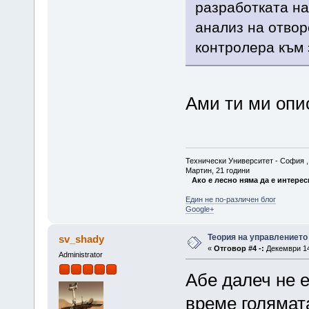
разработката на
анализ на отвор
контролера към 
Ами ти ми опи
Технически Университет - София , Ф
Мартин, 21 години
Ако е лесно няма да е интерес
Един не по-различен блог
Google+
Теория на управлението
sv_shady
«
Отговор #4 -:
Декември 14,
Administrator
Абе далеч не е
време голямат