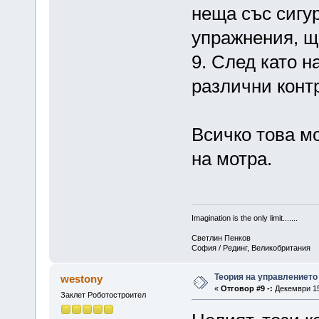
неща със сигур
упражнения, що
9. След като 
различни конт
Всичко това м
на мотра.
Imagination is the only limit.......
Светлин Пенков
София / Рединг, Великобритания
Теория на управлението
westony
«
Отговор #9 -:
Декември 15,
Заклет Роботостроител