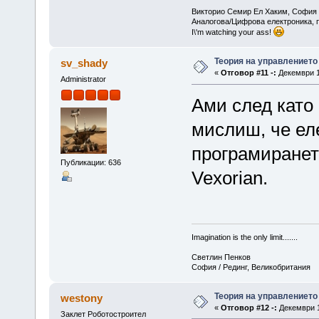
Викторио Семир Ел Хаким, София 
Аналогова/Цифрова електроника, 
I\'m watching your ass!
Теория на управлението
sv_shady
«
Отговор #11 -:
Декември 15
Administrator
Ами след като 
мислиш, че еле
програмиранет
Публикации: 636
Vexorian.
Imagination is the only limit.......
Светлин Пенков
София / Рединг, Великобритания
Теория на управлението
westony
«
Отговор #12 -:
Декември 15
Заклет Роботостроител