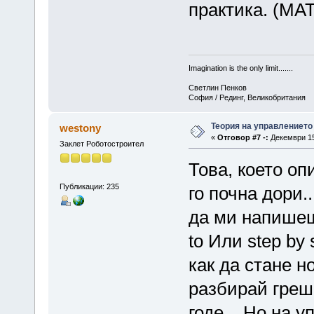
практика. (МА
Imagination is the only limit.......
Светлин Пенков
София / Рединг, Великобритания
Теория на управлението
westony
«
Отговор #7 -:
Декември 15,
Заклет Роботостроител
Това, което оп
Публикации: 235
го почна дори
да ми напишеш
to Или step by
как да стане н
разбирай греш
годе... Но на 