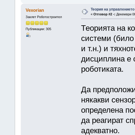
Теория на управлението
Vexorian
«
Отговор #2 -:
Декември 08,
Заклет Роботостроител
Теорията на ко
Публикации: 305
системи (било
и т.н.) и тяхн
дисциплина е 
роботиката.
Да предположи
някакви сензор
определена по
да реагират сп
адекватно.