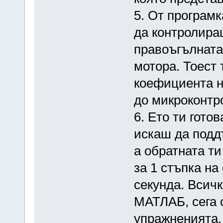
5. От програм
да контролира
правоъгълната
мотора. Тоест
коефициента н
до микроконтр
6. Ето ти гото
искаш да подд
а обратната т
за 1 стъпка на
секунда. Всич
МАТЛАБ, сега 
упражненията.