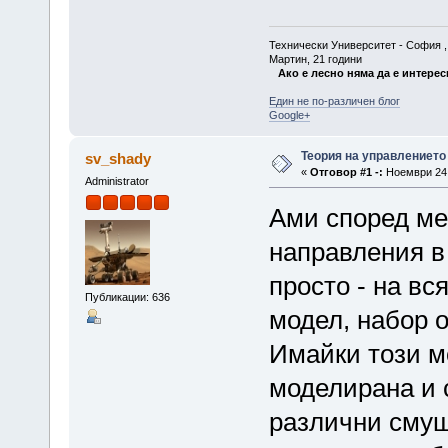
Технически Университет - София , Ф
Мартин, 21 години
Ако е лесно няма да е интерес
Един не по-различен блог
Google+
Теория на управлението
sv_shady
«
Отговор #1 -:
Ноември 24, 
Administrator
Ами според ме
направления в
просто - на вс
Публикации: 636
модел, набор о
Имайки този м
моделирана и 
различни смущ