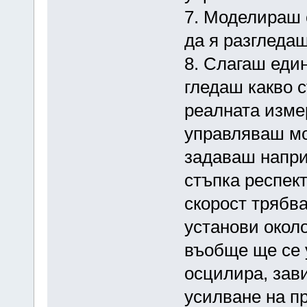
7. Моделираш 
да я разгледаш
8. Слагаш еди
гледаш какво 
реалната измер
управляваш мот
задаваш напри
стъпка респек
скорост трябва
установи около
въобще ще се 
осцилира, зав
усилване на п