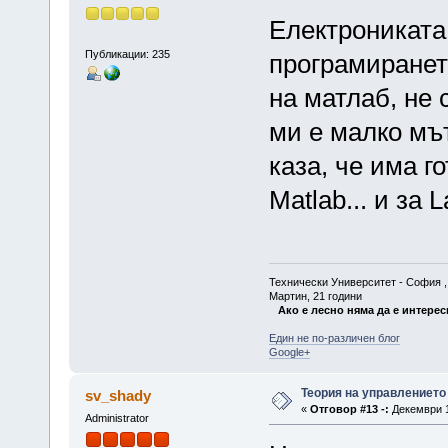
Електрониката 
Публикации: 235
програмирането
на матлаб, не 
ми е малко мът
каза, че има г
Matlab... и за
Технически Университет - София , Ф
Мартин, 21 години
Ако е лесно няма да е интерес
Един не по-различен блог
Google+
Теория на управлението
sv_shady
«
Отговор #13 -:
Декември 1
Administrator