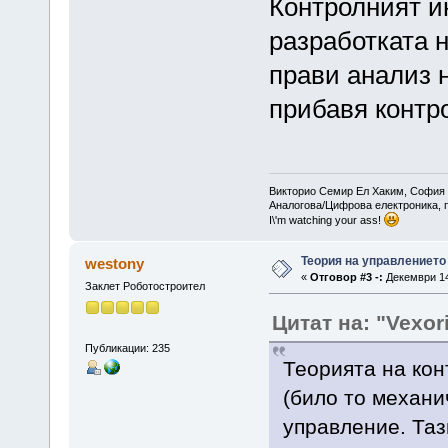
Контролният и
разработката н
прави анализ н
прибавя контр
Викторио Семир Ел Хаким, София 
Аналогова/Цифрова електроника, 
I\'m watching your ass!
Теория на управлението
westony
«
Отговор #3 -:
Декември 14,
Заклет Роботостроител
Цитат на: "Vexor
Публикации: 235
Теорията на кон
(било то механич
управление. Та