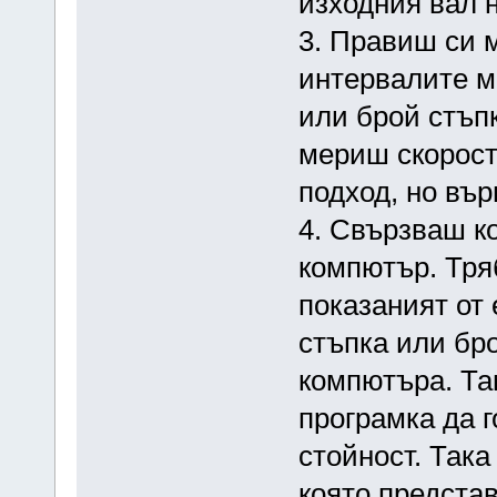
изходния вал н
3. Правиш си 
интервалите м
или брой стъпк
мериш скоростт
подход, но въ
4. Свързваш ко
компютър. Тр
показаният от 
стъпка или бро
компютъра. Та
програмка да г
стойност. Так
която представ