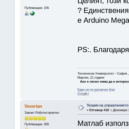
Целият, този к
Публикации: 235
? Единствения
е Arduino Mega
PS:. Благодаря
Технически Университет - София , Ф
Мартин, 21 години
Ако е лесно няма да е интерес
Един не по-различен блог
Google+
Теория на управлението
Vexorian
«
Отговор #10 -:
Декември 15
Заклет Роботостроител
Матлаб използ
Публикации: 305