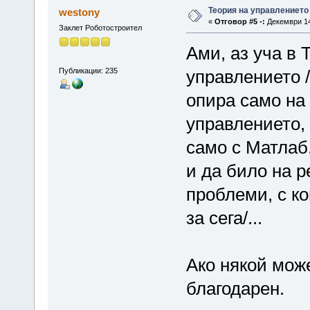
Теория на управлението
westony
«
Отговор #5 -:
Декември 14,
Заклет Роботостроител
Ами, аз уча в 
Публикации: 235
управлението /
опира само на 
управлението,
само с Матлаб,
и да било на р
проблеми, с ко
за сега/...
Ако някой мож
благодарен.