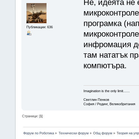
Не, идеята не
микроконтроле
програмка (нап
Публикации: 636
микроконтроле
инфромация до
там нататък п
компютъра.
Imagination is the only limit.......
Светлин Пенков
София / Рединг, Великобритания
Страници: [
1
]
Форум по Роботика
»
Технически форум
»
Общ форум
»
Теория на уп