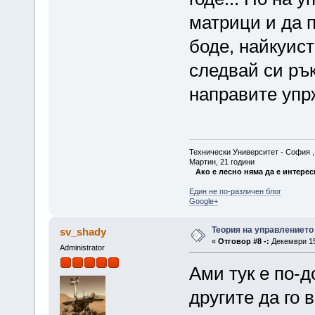
матрици и да 
боде, найкуист
следвай си ръ
направите упрж
Технически Университет - София , Ф
Мартин, 21 години
Ако е лесно няма да е интерес
Един не по-различен блог
Google+
Теория на управлението
sv_shady
«
Отговор #8 -:
Декември 15,
Administrator
Ами тук е по-д
другите да го 