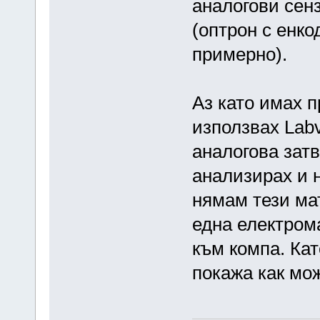
аналогови сенз
(оптрон с енк
примерно).
Аз като имах п
използвах Lab
аналогова зат
анализирах и 
нямам тези ма
една електром
към компа. Кат
покажа как мож