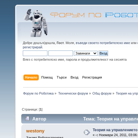
Добре дошъл/дошла,
Гост
. Моля,
въведи своето потребителско име
или
регистрирай
.
Влез с потребителско име, парола и продължителност на сесията
Начало
Помощ
Търси
Вход
Регистрация
Форум по Роботика
»
Технически форум
»
Общ форум
»
Теория на уп
Страници: [
1
]
Автор
Тема: Теория на управл
Теория на управлението
westony
«
-:
Ноември 24, 2011, 03:06:
Заклет Роботостроител