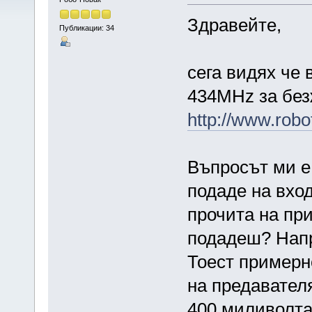
Здравейте,
Публикации: 34
сега видях че 
434MHz за без
http://www.rob
Въпросът ми е 
подаде на вход
прочита на при
подадеш? На
Тоест примерн
на предавател
400 миливолта