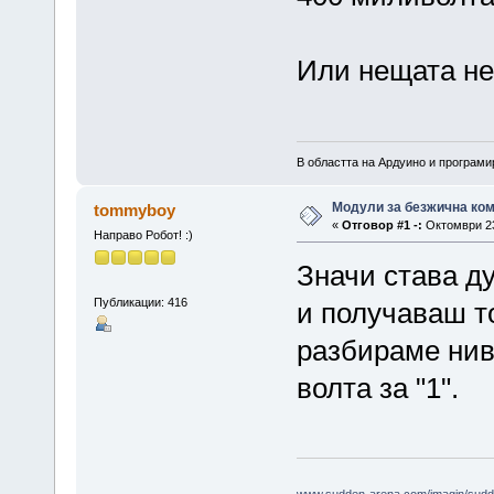
Или нещата не
В областта на Ардуино и програм
Модули за безжична ком
tommyboy
«
Отговор #1 -:
Октомври 23,
Направо Робот! :)
Значи става д
Публикации: 416
и получаваш то
разбираме нива
волта за "1".