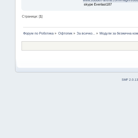
www.sudden-arena.com/imagin/sudd
skype Everlast187
Страници: [
1
]
Форум по Роботика
»
Офтопик
»
За всичко...
»
Модули за безжична ко
SMF 2.0.1