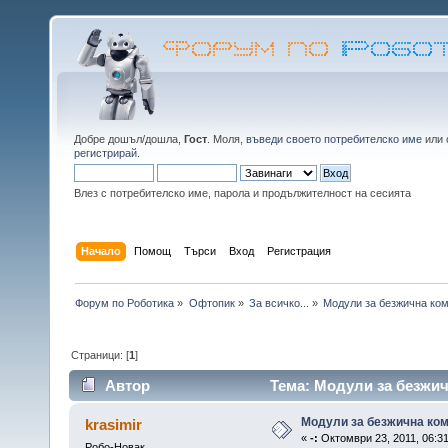
Добре дошъл/дошла,
Гост
. Моля,
въведи своето потребителско име
или
регистрирай
.
Влез с потребителско име, парола и продължителност на сесията
Начало
Помощ
Търси
Вход
Регистрация
Форум по Роботика
»
Офтопик
»
За всичко...
»
Модули за безжична ко
Страници: [
1
]
Автор
Тема: Модули за безжич
Модули за безжична ком
krasimir
«
-:
Октомври 23, 2011, 06:31
Робо-Новак