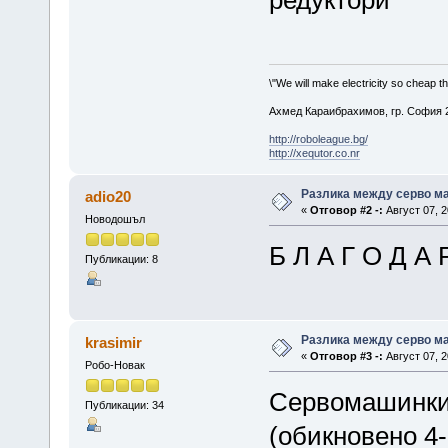
редуктори
\"We will make electricity so cheap t
Ахмед Караибрахимов, гр. София 2
http://roboleague.bg/
http://xequtor.co.nr
Разлика между серво ма
adio20
«
Отговор #2 -:
Август 07, 2
Новодошъл
Б Л А Г О Д А Р
Публикации: 8
Разлика между серво ма
krasimir
«
Отговор #3 -:
Август 07, 2
Робо-Новак
Сервомашинкит
Публикации: 34
(обикновено 4-