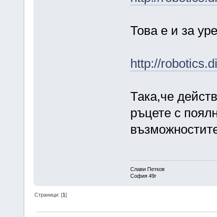
Това е и за ур
http://robotics
Така,че действ
ръцете с поялн
възможностите
Слави Петков
София 49г
Страници: [
1
]