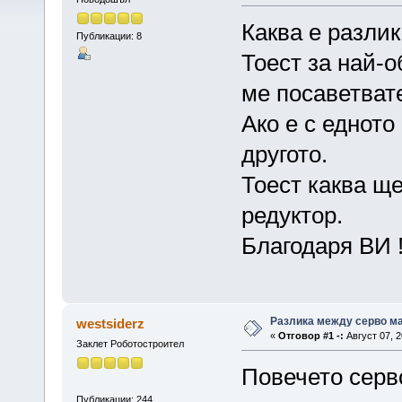
Каква е разлик
Публикации: 8
Тоест за най-
ме посаветват
Ако е с едното
другото.
Тоест каква ще
редуктор.
Благодаря ВИ 
Разлика между серво ма
westsiderz
«
Отговор #1 -:
Август 07, 2
Заклет Роботостроител
Повечето серв
Публикации: 244