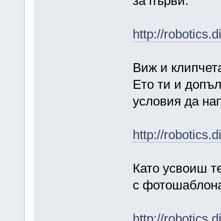
за първи.
http://robotics
Виж и клипчет
Ето ти и допъ
условия да на
http://robotics
Като усвоиш т
с фотошаблона
http://robotics