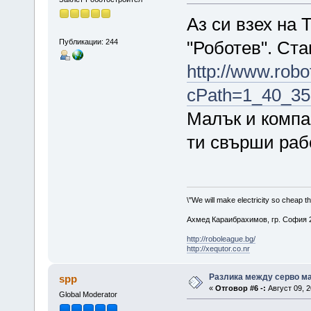
Аз си взех на 
Публикации: 244
"Роботев". Ста
http://www.robo
cPath=1_40_35
Малък и компак
ти свърши ра
\"We will make electricity so cheap t
Ахмед Караибрахимов, гр. София 2
http://roboleague.bg/
http://xequtor.co.nr
Разлика между серво ма
spp
«
Отговор #6 -:
Август 09, 2
Global Moderator