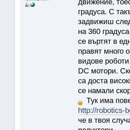
движение, тоес
градуса. С та
задвижиш след
на 360 градуса
се въртят в ед
правят много о
видове роботи.
DC мотори. Ск
са доста висок
се намали скор
Тук има пове
http://robotics
че в твоя слу