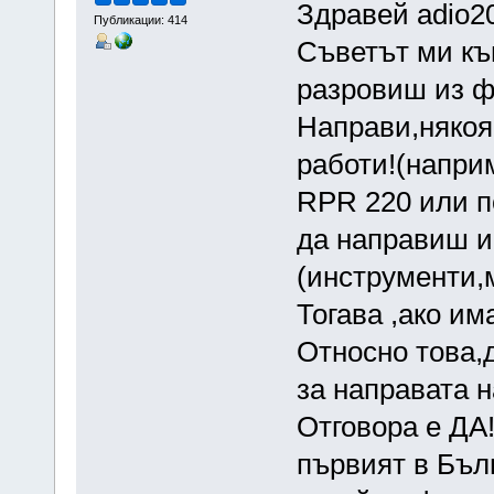
Здравей adio20
Публикации: 414
Съветът ми къ
разровиш из ф
Направи,някоя
работи!(напри
RPR 220 или п
да направиш и
(инструменти,
Тогава ,ако и
Относно това,
за направата н
Отговора е ДА
първият в Бъл