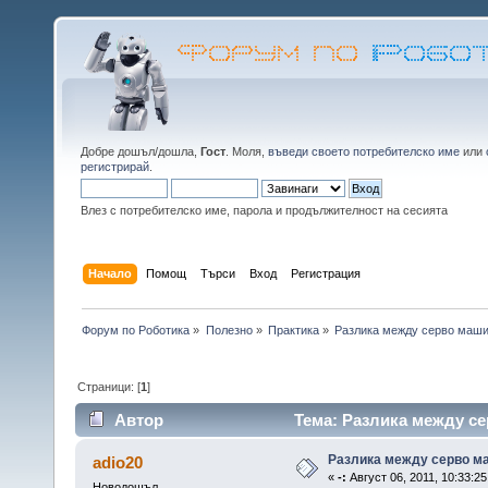
Добре дошъл/дошла,
Гост
. Моля,
въведи своето потребителско име
или
регистрирай
.
Влез с потребителско име, парола и продължителност на сесията
Начало
Помощ
Търси
Вход
Регистрация
Форум по Роботика
»
Полезно
»
Практика
»
Разлика между серво маши
Страници: [
1
]
Автор
Тема: Разлика между се
Разлика между серво ма
adio20
«
-:
Август 06, 2011, 10:33:25
Новодошъл