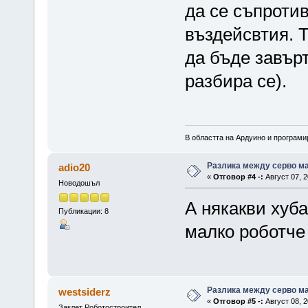
да се съпроти
въздейсвтия. Т
да бъде завър
разбира се).
В областта на Ардуино и програм
Разлика между серво ма
adio20
«
Отговор #4 -:
Август 07, 2
Новодошъл
А някакви хуб
Публикации: 8
малко роботче 
Разлика между серво ма
westsiderz
«
Отговор #5 -:
Август 08, 2
Заклет Роботостроител