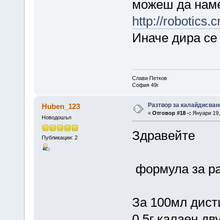
можеш да наме
http://robotics.
Иначе дира се
Слави Петков
София 49г
Разтвор за калайдисван
Huben_123
«
Отговор #18 -:
Януари 19, 
Новодошъл
Здравейте
Публикации: 2
формула за ра
За 100мл дист
0.5г калаен д