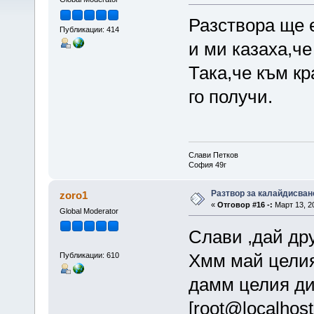
Разствора ще 
Публикации: 414
и ми казаха,че
Така,че към кр
го получи.
Слави Петков
София 49г
Разтвор за калайдисван
zoro1
«
Отговор #16 -:
Март 13, 20
Global Moderator
Слави ,дай дру
Хмм май целия
Публикации: 610
дамм целия дир
[root@localhost 