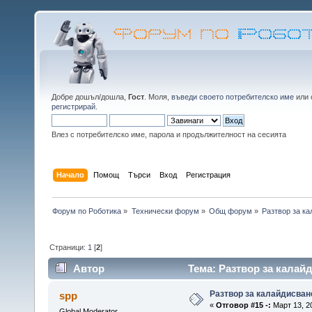
Добре дошъл/дошла,
Гост
. Моля,
въведи своето потребителско име
или
регистрирай
.
Влез с потребителско име, парола и продължителност на сесията
Начало
Помощ
Търси
Вход
Регистрация
Форум по Роботика
»
Технически форум
»
Общ форум
»
Разтвор за ка
Страници:
1
[
2
]
Автор
Тема: Разтвор за калайд
Разтвор за калайдисван
spp
«
Отговор #15 -:
Март 13, 20
Global Moderator