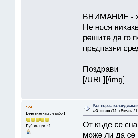
ВНИМАНИЕ - х
Не нося никакв
решите да го 
предпазни сре
Поздрави
[/URL][/img]
Разтвор за калайдисван
ssi
«
Отговор #19 -:
Януари 24, 
Вече знае какво е робот!
От къде се сн
Публикации: 41
може ли да се 