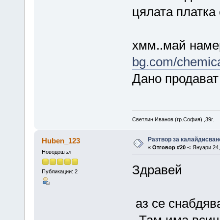
цялата платка 
хмм..май наме
bg.com/chemica
Дано продават
Светлин Иванов (гр.София) ,39г.
Разтвор за калайдисван
Huben_123
«
Отговор #20 -:
Януари 24, 
Новодошъл
Здравей
Публикации: 2
аз се снабдя
. Там има вси