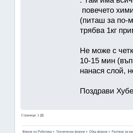
повечето хими
(питаш за по-
трябва 1кг прим
Не може с чет
10-15 мин (въп
нанася слой, н
Поздрави Хуб
Страници:
1
[
2
]
Форум по Роботика
»
Технически форум
»
Общ форум
»
Разтвор за ка