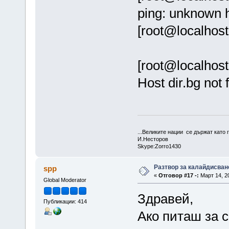
ping: unknown h
[root@localhost
[root@localhost 
Host dir.bg no
...Великите нации се държат като г
И.Несторов
Skype:Zorro1430
Разтвор за калайдисван
spp
«
Отговор #17 -:
Март 14, 20
Global Moderator
Здравей,
Публикации: 414
Ако питаш за с