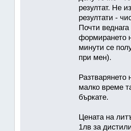
резултат. Не и
резултати - чи
Почти веднага
формирането н
минути се пол
при мен).
Разтварянето 
малко време т
бъркате.
Цената на литъ
1лв за дистили