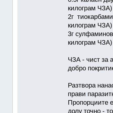
килограм ЧЗА)
2г тиокарбами
килограм ЧЗА)
3г сулфаминов
килограм ЧЗА)
ЧЗА - чист за
добро покрити
Разтвора нана
прави паразит
Пропорциите е
долу точно - т