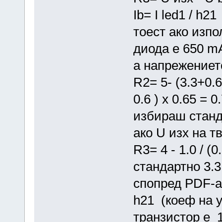
Ib= I led1 / h21
тоест ако изпо
диода е 650 m
a напрежението
R2= 5- (3.3+0.6
0.6 ) x 0.65 = 
избираш станд
ако U изх на т
R3= 4 - 1.0 / (
стандартно 3.
спопред PDF-а
h21 (коеф на 
транзистор е 