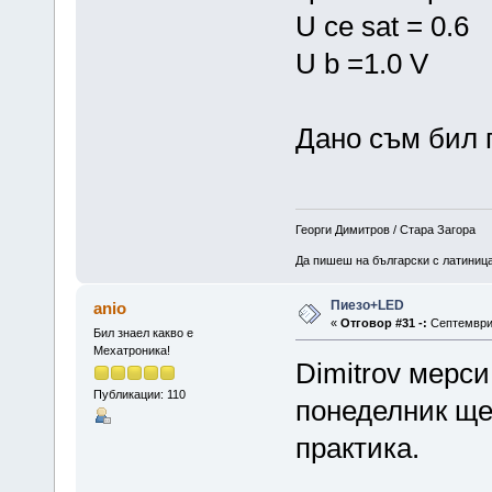
U ce sat = 0.6
U b =1.0 V
Дано съм бил п
Георги Димитров / Стара Загора
Да пишеш на български с латиница 
Пиезо+LED
anio
«
Отговор #31 -:
Септември 
Бил знаел какво е
Мехатроника!
Dimitrov мерс
Публикации: 110
понеделник ще
практика.