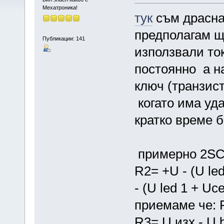
Мехатроника!
тук
съм драсна
предполагам ще
Публикации: 141
използвали ток
постоянно а на
ключ (транзист
когато има уд
кратко време 
тра
примерно 2S
R2= +U - (U led
- (U led 1 + Uce
приемаме че: 
R3= U изх - U 