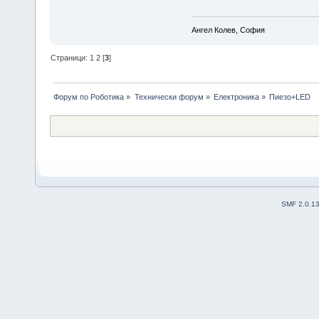
Ангел Колев, София
Страници:
1
2
[
3
]
Форум по Роботика
»
Технически форум
»
Електроника
»
Пиезо+LED
SMF 2.0.1