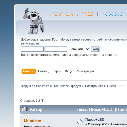
Добре дошъл/дошла,
Гост
. Моля,
въведи своето потребителско име
или
регистрирай
.
Влез с потребителско име, парола и продължителност на сесията
Начало
Помощ
Търси
Вход
Регистрация
Форум по Роботика
»
Технически форум
»
Електроника
»
Пиезо+LED
Страници:
1
2
[
3
]
Автор
Тема: Пиезо+LED (Проче
Пиезо+LED
Dimitrov
«
Отговор #30 -:
Септември 
Бил знаел какво е